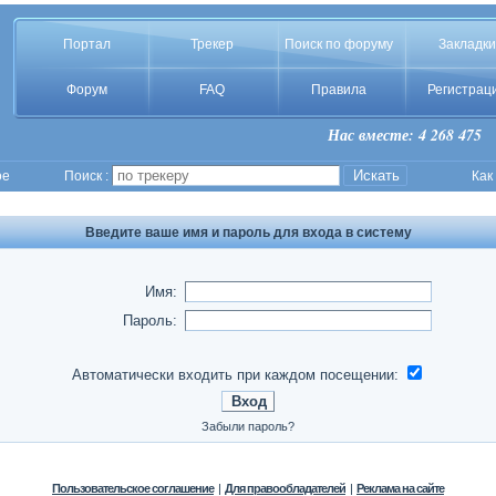
Портал
Трекер
Поиск по форуму
Закладки
Форум
FAQ
Правила
Регистрац
Нас вместе: 4 268 475
ое
Поиск :
Как
Введите ваше имя и пароль для входа в систему
Имя:
Пароль:
Автоматически входить при каждом посещении:
Забыли пароль?
Пользовательское соглашение
|
Для правообладателей
|
Реклама на сайте