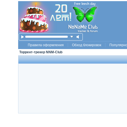
Правила оформления
Обход блокировок
Популярн
Торрент-трекер NNM-Club