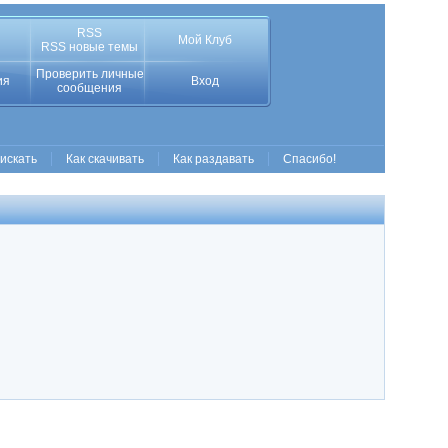
RSS
Мой Клуб
RSS новые темы
Проверить личные
ия
Вход
сообщения
 искать
Как скачивать
Как раздавать
Спасибо!