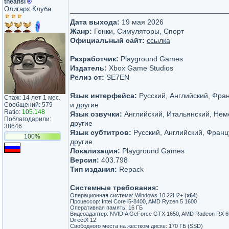
theansi
®
Олигарх Клуба
Дата выхода:
19 мая 2026
Жанр:
Гонки, Симуляторы, Спорт
Официальный сайт:
ссылка
Разработчик:
Playground Games
Издатель:
Xbox Game Studios
Релиз от:
SE7EN
Язык интерфейса:
Русский, Английский, Фра
Стаж: 14 лет 1 мес.
и другие
Сообщений: 579
Ratio:
105.148
Язык озвучки:
Английский, Итальянский, Нем
Поблагодарили:
другие
38646
Язык субтитров:
Русский, Английский, Франц
100%
другие
Локализация:
Playground Games
Версия:
403.798
Тип издания:
Repack
Системные требования:
Операционная система: Windows 10 22H2+ (
x64
)
Процессор: Intel Core i5-8400, AMD Ryzen 5 1600
Оперативная память: 16 ГБ
Видеоадаптер: NVIDIA GeForce GTX 1650, AMD Radeon RX 6500
DirectX 12
Свободного места на жестком диске: 170 ГБ (SSD)