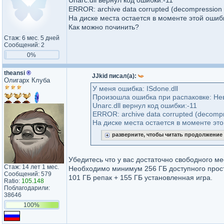
Unarc.dll вернул код ошибки:-11
ERROR: archive data corrupted (decompression f
На диске места остается в моменте этой ошибк
Как можно починить?
Стаж: 6 мес. 5 дней
Сообщений: 2
0%
theansi
®
JJkid писал(а):
Олигарх Клуба
У меня ошибка: ISdone.dll
Произошла ошибка при распаковке: Не
Unarc.dll вернул код ошибки:-11
ERROR: archive data corrupted (decompre
На диске места остается в моменте этой
разверните, чтобы читать продолжение
Убедитесь что у вас достаточно свободного ме
Стаж: 14 лет 1 мес.
Необходимо минимум 256 ГБ доступного прос
Сообщений: 579
101 ГБ репак + 155 ГБ установленная игра.
Ratio:
105.148
Поблагодарили:
38646
100%