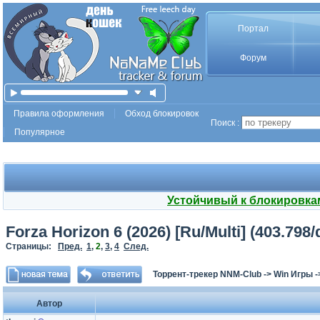
Портал
Форум
Правила оформления
Обход блокировок
Поиск :
Популярное
Устойчивый к блокировка
Forza Horizon 6 (2026) [Ru/Multi] (403.79
Страницы:
Пред.
1
,
2
,
3
,
4
След.
Торрент-трекер NNM-Club
->
Win Игры
-
Автор