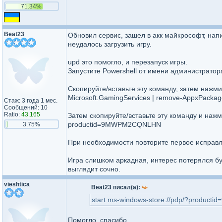
71.34%
Beat23
Обновил сервис, зашел в акк майкрософт, нап
неудалось загрузить игру.
upd это помогло, и перезапуск игры.
Запустите Powershell от имени администратор
Скопируйте/вставьте эту команду, затем нажми
Microsoft.GamingServices | remove-AppxPackage
Стаж: 3 года 1 мес.
Сообщений: 10
Ratio:
43.165
Затем скопируйте/вставьте эту команду и нажми
productid=9MWPM2CQNLHN
3.75%
При необходимости повторите первое исправл
Игра слишком аркадная, интерес потерялся бук
выглядит сочно.
vieshtica
Beat23 писал(а):
start ms-windows-store://pdp/?produ
Помогло, спасибо