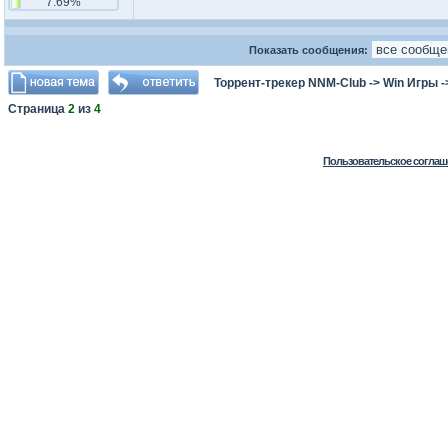
7.69%
Показать сообщения:
Торрент-трекер NNM-Club
->
Win Игры
-
Страница
2
из
4
Пользовательское соглаш