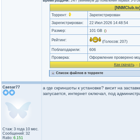
Время раздачи:
24/7 (минимум до появления первых 3-5 с
[NNMClub.to]
Торрент:
Зарегистрирован
Зарегистрирован:
22 Июл 2026 14:48:54
Размер:
101 GB
(
)
Рейтинг:
(Голосов:
207
)
Поблагодарили:
606
Проверка:
Оформление проверено мод
Как cкачать
·
Список файлов в торренте
Caesar77
а где скриншоты к установке? висит на застав
запусается, интернет оключал, под администр
Стаж: 3 года 10 мес.
Сообщений: 32
Ratio:
6.151