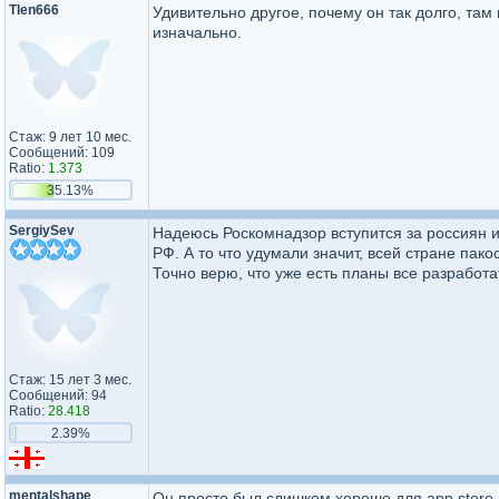
Tlen666
Удивительно другое, почему он так долго, та
изначально.
Стаж: 9 лет 10 мес.
Сообщений: 109
Ratio:
1.373
35.13%
SergiySev
Надеюсь Роскомнадзор вступится за россиян и
РФ. А то что удумали значит, всей стране пак
Точно верю, что уже есть планы все разработа
Стаж: 15 лет 3 мес.
Сообщений: 94
Ratio:
28.418
2.39%
mentalshape
Он просто был слишком хорошо для app store,