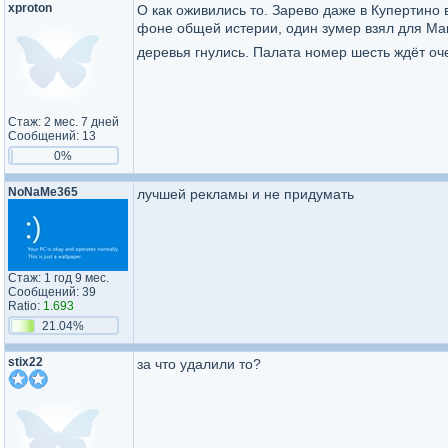
xproton
О как оживились то. Зарево даже в Купертино 
фоне общей истерии, один зумер взял для Ма
деревья гнулись. Палата номер шесть ждёт о
Стаж: 2 мес. 7 дней
Сообщений: 13
0%
NoNaMe365
лучшей рекламы и не придумать
Стаж: 1 год 9 мес.
Сообщений: 39
Ratio:
1.693
21.04%
stix22
за что удалили то?