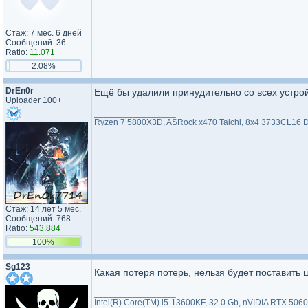
Стаж: 7 мес. 6 дней
Сообщений: 36
Ratio:
11.071
2.08%
DrEn0r
Ещё бы удалили принудительно со всех устро
Uploader 100+
_________________
Ryzen 7 5800X3D, ASRock x470 Taichi, 8x4 3733CL16 
Стаж: 14 лет 5 мес.
Сообщений: 768
Ratio:
543.884
100%
Sg123
Какая потеря потерь, нельзя будет поставить
_________________
Intel(R) Core(TM) i5-13600KF, 32.0 Gb, nVIDIA RTX 506