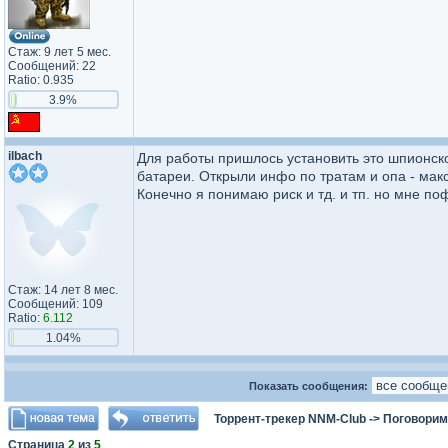
Стаж: 9 лет 5 мес.
Сообщений: 22
Ratio: 0.935
3.9%
ilbach
Для работы пришлось установить это шпионско
батареи. Открыли инфо по тратам и опа - макс 
Конечно я понимаю риск и тд. и тп. но мне поф
Стаж: 14 лет 8 мес.
Сообщений: 109
Ratio:
6.112
1.04%
Показать сообщения:
Торрент-трекер NNM-Club
->
Поговорим
Страница
2
из
5