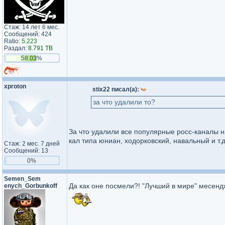
Стаж: 14 лет 6 мес.
Сообщений: 424
Ratio:
5.223
Раздал:
8.791 TB
58.03%
xproton
stix22 писал(а):
за что удалили то?
За что удалили все популярные росс-каналы на
кал типа юниан, ходорковский, навальный и т.д н
Стаж: 2 мес. 7 дней
Сообщений: 13
0%
Semen_Sem​
Да как оне посмели?! "Лучший в мире" месен
enych_Gor​bunkoff​