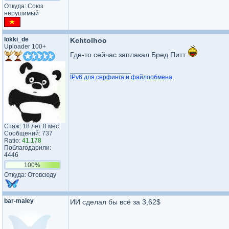
Откуда: Союз
нерушимый
lokki_de
Kchtolhoo
Uploader 100+
Где-то сейчас заплакал Бред Питт
_________________
IPv6 для серфинга и файлообмена
Стаж: 18 лет 8 мес.
Сообщений: 737
Ratio:
41.178
Поблагодарили:
4446
100%
Откуда: Отовсюду
bar-maley
ИИ сделал бы всё за 3,62$