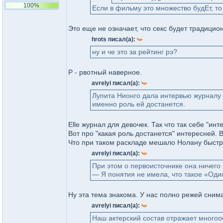
100%
Если в фильму это множество будЕт, то 
Это еще не означает, что секс будет традицио
hrots писал(а):
ну и че это за рейтинг рэ?
Р - рвотный наверное.
avrelyi писал(а):
Лупита Нионго дала интервью журналу El
именно роль ей достанется.
Elle журнал для девочек. Так что так себе "инт
Вот про "какая роль достанется" интересней. 
Что при таком раскладе мешало Нолану быстр
avrelyi писал(а):
При этом о первоисточнике она ничего 
— Я понятия не имела, что такое «Оди
Ну эта тема знакома. У нас полно режей снима
avrelyi писал(а):
Наш актерский состав отражает многоо