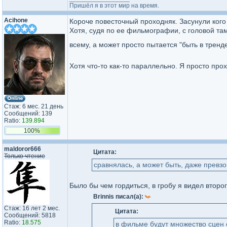
Пришёл я в этот мир на время.
Acihone
Короче повесточный проходняк. Засунули кого
Хотя, судя по ее фильмографии, с головой там
всему, а может просто пытается "быть в тренд
Хотя что-то как-то параллельно. Я просто прох
Стаж: 6 мес. 21 день
Сообщений: 139
Ratio:
139.894
100%
maldoror666
Цитата:
Только чтение
сравнялась, а может быть, даже превз
Было бы чем гордиться, в гробу я видел второг
Brinnis писал(а):
Стаж: 16 лет 2 мес.
Цитата:
Сообщений: 5818
Ratio:
18.575
в фильме будут множество сцен 