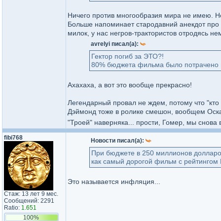
Ничего против многообразия мира не имею. Но
Больше напоминает стародавний анекдот про а
милок, у нас негров-трактористов отродясь нем
avrelyi писал(а):
Гектор погиб за ЭТО?!
80% бюджета фильма было потрачено на
Ахахаха, а вот это вообще прекрасно!
Легендарный провал не ждем, потому что "кто 
Дэймонд тоже в ролике смешон, вообщем Оскар 
"Троей" наверняка... прости, Гомер, мы снова
fibi768
Новости писал(а):
При бюджете в 250 миллионов долларо
как самый дорогой фильм с рейтингом 
Это называется инфляция...
Стаж: 13 лет 9 мес.
Сообщений: 2291
Ratio:
1.651
100%