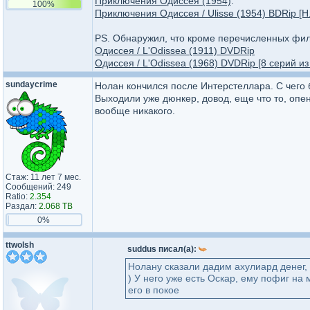
Приключения Одиссея (1954)
:
100%
Приключения Одиссея / Ulisse (1954) BDRip [H
PS. Обнаружил, что кроме перечисленных филь
Одиссея / L'Odissea (1911) DVDRip
Одиссея / L'Odissea (1968) DVDRip [8 серий из
sundaycrime
Нолан кончился после Интерстеллара. С чего 
Выходили уже дюнкер, довод, еще что то, опен
вообще никакого.
Стаж: 11 лет 7 мес.
Сообщений: 249
Ratio:
2.354
Раздал:
2.068 TB
0%
ttwolsh
suddus писал(а):
Нолану сказали дадим ахулиард денег, 
) У него уже есть Оскар, ему пофиг на
его в покое