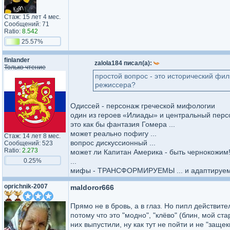
Стаж: 15 лет 4 мес.
Сообщений: 71
Ratio:
8.542
25.57%
finlander
zalola184 писал(а):
Только чтение
простой вопрос - это исторический фи
режиссера?
Одиссей - персонаж греческой мифологии
один из героев «Илиады» и центральный пер
это как бы фантазия Гомера ...
может реально пофигу ...
Стаж: 14 лет 8 мес.
вопрос дискуссионный ...
Сообщений: 523
Ratio:
2.273
может ли Капитан Америка - быть чернокожим!
0.25%
...
мифы - ТРАНСФОРМИРУЕМЫ ... и адаптируемы 
oprichnik-2007
maldoror666
Прямо не в бровь, а в глаз. Но пипл действите
потому что это "модно", "клёво" (блин, мой ст
них выпустили, ну как тут не пойти и не "защ