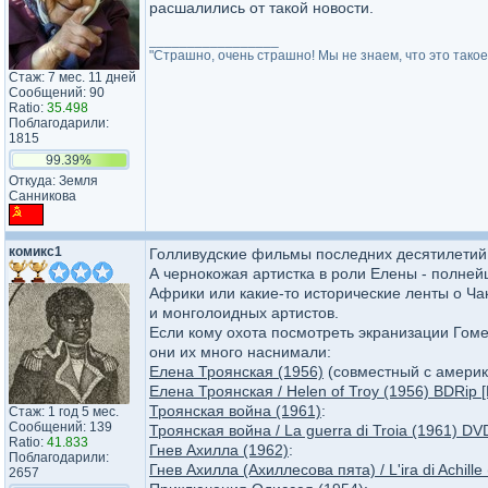
расшалились от такой новости.
_________________
"Страшно, очень страшно! Мы не знаем, что это такое. 
Стаж: 7 мес. 11 дней
Сообщений: 90
Ratio:
35.498
Поблагодарили:
1815
99.39%
Откуда: Земля
Санникова
комикс1
Голливудские фильмы последних десятилетий -
А чернокожая артистка в роли Елены - полне
Африки или какие-то исторические ленты о Ча
и монголоидных артистов.
Если кому охота посмотреть экранизации Гоме
они их много наснимали:
Елена Троянская (1956)
(совместный с америк
Елена Троянская / Helen of Troy (1956) BDRip [
Троянская война (1961)
:
Стаж: 1 год 5 мес.
Сообщений: 139
Троянская война / La guerra di Troia (1961) DV
Ratio:
41.833
Гнев Ахилла (1962)
:
Поблагодарили:
Гнев Ахилла (Ахиллесова пята) / L'ira di Achill
2657