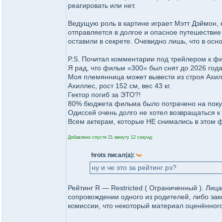
реагировать или нет.
Ведущую роль в картине играет Мэтт Дэймон, 
отправляется в долгое и опасное путешестви
оставили в секрете. Очевидно лишь, что в ос
P.S. Почитал комментарии под трейлером к фи
Я рад, что фильм «300» был снят до 2026 года
Моя племянница может вывести из строя Ахил
Ахиллес, рост 152 см, вес 43 кг.
Гектор погиб за ЭТО?!
80% бюджета фильма было потрачено на покуп
Одиссей очень долго не хотел возвращаться к
Всем актерам, которые НЕ снимались в этом 
Добавлено спустя 21 минуту 12 секунд:
hrots писал(а):
ну и че это за рейтинг рэ?
Рейтинг R — Restricted ( Ограниченный ). Лиц
сопровождении одного из родителей, либо зак
комиссии, что некоторый материал оценённог
_________________