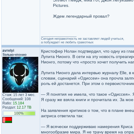
Эллиот Пейдж, Миа Гот, Джон Легуизамо 
Pictures.
Ждем легендарный провал?
_________________
Сегодня неграмотность не заставляет людей учиться,
а побуждает не любить грамотных
avrelyi
Кристофер Нолан подтвердил, что одну из гла
Только чтение
Лупита Нионго. В сети на эту новость отреаги
Нионго, потому что «просто хочет получить на
Лупита Нионго дала интервью журналу Elle, в 
словам, сценарий «Одиссеи» она прочла залпо
роль ей достанется. При этом о первоисточник
— Я понятия не имела, что такое «Одиссея». Я
Стаж: 15 лет 3 мес.
Сообщений: 108
Я сразу же взяла книги и прочитала их. За мо
Ratio:
15.184
Раздал:
12.17 TB
На заявления критиков о том, что в плане вне
100%
актриса ответила так:
— Я всячески поддерживаю намерения Криса и 
многообразие мира. Я не трачу время на оправ