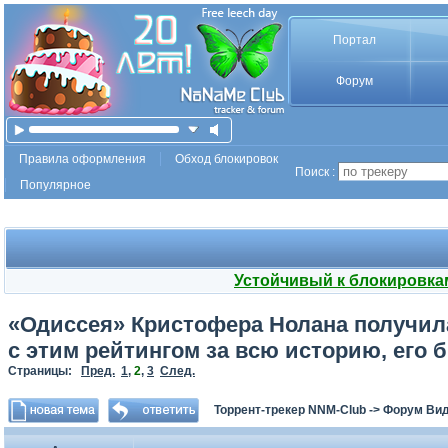
Портал
Форум
Правила оформления
Обход блокировок
Поиск :
Популярное
Устойчивый к блокировка
«Одиссея» Кристофера Нолана получил
с этим рейтингом за всю историю, его
Страницы:
Пред.
1
,
2
,
3
След.
Торрент-трекер NNM-Club
->
Форум Ви