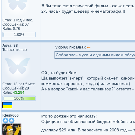
Я бы тоже снял эпический фильм - сюжет есть 
2-3 часа - будет шедевр кинематографа!!!
Стаж: 1 год 9 мес.
Сообщений: 67
Ratio: 0.76
1.83%
Asya_88
vigor60 писал(а):
Только чтение
Собрались мухи и с умным видом обсуж
Ой , та будет Вам.
Ша выползет 'экперт' , который скажет ' кинои
комментах торрента , когда фильм выложат) .
Стаж: 13 лет 5 мес.
Сообщений: 28
А на вопрос "какой у вас телевизор?" ответит - 
Ratio:
43.294
100%
Klesk666
кто то должен это написать:
Официально объявленный бюджет «Войны и мир
доллару $29 млн. В пересчёте на 2008 год — 