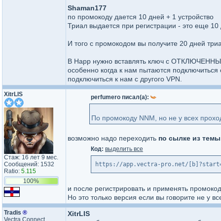
Shaman177
по промокоду дается 10 дней + 1 устройство
Триал выдается при регистрации - это еще 10
И того с промокодом вы получите 20 дней триа
В Happ нужно вставлять ключ с ОТКЛЮЧЕННЫМ 
особенно когда к нам пытаются подключиться 
подключиться к нам с другого VPN.
XitrLIS
perfumero писал(а):
По промокоду NNM, но не у всех прохо
возможно надо переходить
по сылке из темы
Код:
выделить все
Стаж: 16 лет 9 мес.
Сообщений: 1532
https://app.vectra-pro.net/[b]?start
Ratio:
5.115
100%
и после регистрировать и применять промоко
Но это только версия если вы говорите не у вс
Tradis
®
XitrLIS
Vectra Connect