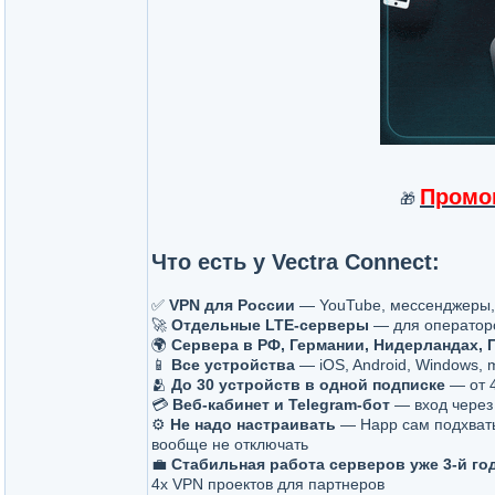
Промо
🎁
Что есть у Vectra Connect:
✅
VPN для России
— YouTube, мессенджеры, 
🚀
Отдельные LTE-серверы
— для операторс
🌍
Сервера в РФ, Германии, Нидерландах, 
📱
Все устройства
— iOS, Android, Windows, 
🫂
До 30 устройств в одной подписке
— от 4
💳
Веб-кабинет и Telegram-бот
— вход через 
⚙️
Не надо настраивать
— Happ сам подхватыв
вообще не отключать
💼
Стабильная работа серверов уже 3-й го
4х VPN проектов для партнеров