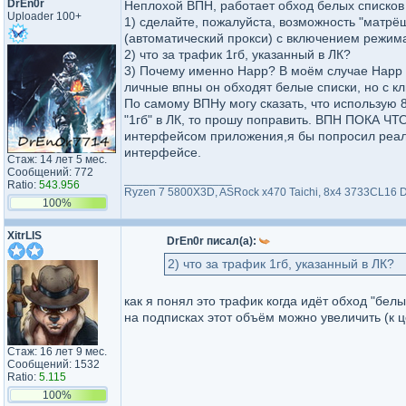
DrEn0r
Неплохой ВПН, работает обход белых списков 
Uploader 100+
1) сделайте, пожалуйста, возможность "матрё
(автоматический прокси) с включением режим
2) что за трафик 1гб, указанный в ЛК?
3) Почему именно Happ? В моём случае Happ н
личные впны он обходят белые списки, но с 
По самому ВПНу могу сказать, что использую 8 
"1гб" в ЛК, то прошу поправить. ВПН ПОКА ЧТ
интерфейсом приложения,я бы попросил реали
интерфейсе.
Стаж: 14 лет 5 мес.
Сообщений: 772
_________________
Ratio:
543.956
Ryzen 7 5800X3D, ASRock x470 Taichi, 8x4 3733CL16 
100%
XitrLIS
DrEn0r писал(а):
2) что за трафик 1гб, указанный в ЛК?
как я понял это трафик когда идёт обход "бел
на подписках этот объём можно увеличить (к 
Стаж: 16 лет 9 мес.
Сообщений: 1532
Ratio:
5.115
100%