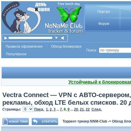
Портал
Форум
Правила оформления
Обход блокировок
Поиск :
Популярное
Устойчивый к блокировка
Vectra Connect — VPN с АВТО-сервером, 
рекламы, обход LTE белых списков. 20 
Страницы:
Пред.
1
,
2
,
3
...
7
,
8
,
9
...
20
,
21
,
22
След.
Торрент-трекер NNM-Club
->
Обход бло