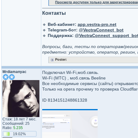
Просмотр доступен только для зарегистрирова
Контакты
🔹
Веб-кабинет:
app.vectra-pro.net
🔹
Telegram-бот:
@VectraConnect_bot
🔹
Поддержка:
@VectraConnect_support_bo
Вопросы, баги, тесты по операторам/реги
предметно: устройство, оператор, регион, 
Poster:
Mrdiamanyac
Подключал Wi-Fi,моб.связь.
Wi-Fi (МТС) , моб.связь Beeline
Все необходимые сервисы (сайты) открываютс
Только на opera прочему то проверка Cloudflar
ID 8134151248861328
Стаж: 18 лет 7 мес.
Сообщений: 25
Ratio:
5.235
19.02%