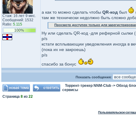
а как то можно сделать чтобы
QR-код
был
Стаж: 16 лет 9 мес.
там же технически недолжно быть сложно доба
Сообщений: 1532
Ratio:
5.115
Просмотр доступен только для зарегистрирова
100%
Ну или сделать QR-код -для реферной сылки (
p/s
кстати всплывающии уведомления иногда в ве
(пока их не закроешь)
p/s
спасибо за бонус
Показать сообщения:
Торрент-трекер NNM-Club
->
Обход бло
сервисы
Страница
8
из
22
Пользовательское соглаш