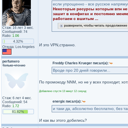
если упрощенно - все русское напряму
Некоторые ресурсы которым впн не 
зашит в конфигах и постоянно меняе
работаем с вшитым ...
разверните, чтобы читать продолжение
Стаж: 16 лет 3 мес.
Сообщений: 74
Ratio:
1.06
4.32%
И это VPN,странно.
Откуда: Los Angeles
perfumero
Freddy Charles Krueger писал(а):
Только чтение
Вроде про 20 дней говорили...
По промокоду NNM, но не у всех проходит, хо
Добавлено спустя 13 минут 12 секунд:
Стаж: 6 лет 4 мес.
energix писал(а):
Сообщений: 54
Ratio:
1.72
и таки да, абсолютно бесплатно, без тан
81.82%
И как вы этого добились?