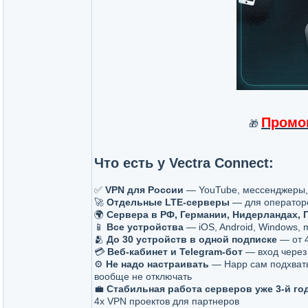
Промо
🎁
Что есть у Vectra Connect:
✅
VPN для России
— YouTube, мессенджеры, 
🚀
Отдельные LTE-серверы
— для операторс
🌍
Сервера в РФ, Германии, Нидерландах, 
📱
Все устройства
— iOS, Android, Windows, 
🫂
До 30 устройств в одной подписке
— от 4
💳
Веб-кабинет и Telegram-бот
— вход через 
⚙️
Не надо настраивать
— Happ сам подхватыв
вообще не отключать
💼
Стабильная работа серверов уже 3-й го
4х VPN проектов для партнеров