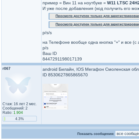
пример = Вин 11 на ноутбуке =
W11 LTSC 24H2
И уже после добавления (код получить его мож
Просмотр доступен только для зарегистрирова
Просмотр доступен только для зарегистрирова
p/s/s
на Телефоне вообще одна кнопка "+" и все (c
p/s
Ваш ID
8447291198017139
r067
android Билайн, IOS Мегафон Смоленская обла
ID 8530627865865670
Стаж: 16 лет 2 мес.
Сообщений: 2
Ratio:
1.904
4.3%
Показать сообщения: