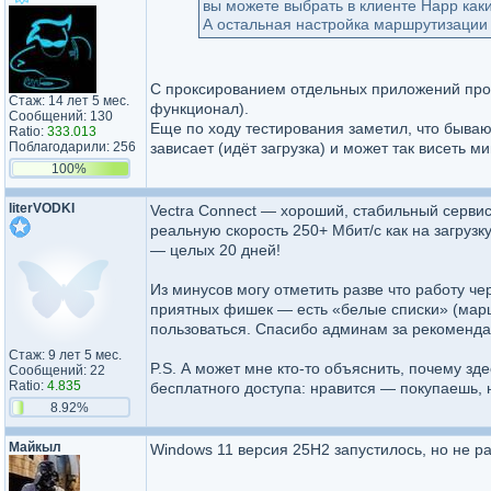
вы можете выбрать в клиенте Happ как
А остальная настройка маршрутизации
С проксированием отдельных приложений пробл
Стаж: 14 лет 5 мес.
функционал).
Сообщений: 130
Еще по ходу тестирования заметил, что бывают
Ratio:
333.013
Поблагодарили: 256
зависает (идёт загрузка) и может так висеть м
100%
literVODKI
Vectra Connect — хороший, стабильный сервис
реальную скорость 250+ Мбит/с как на загрузк
— целых 20 дней!
Из минусов могу отметить разве что работу че
приятных фишек — есть «белые списки» (марш
пользоваться. Спасибо админам за рекоменд
Стаж: 9 лет 5 мес.
P.S. А может мне кто-то объяснить, почему з
Сообщений: 22
Ratio:
4.835
бесплатного доступа: нравится — покупаешь, 
8.92%
Майкыл
Windows 11 версия 25Н2 запустилось, но не ра