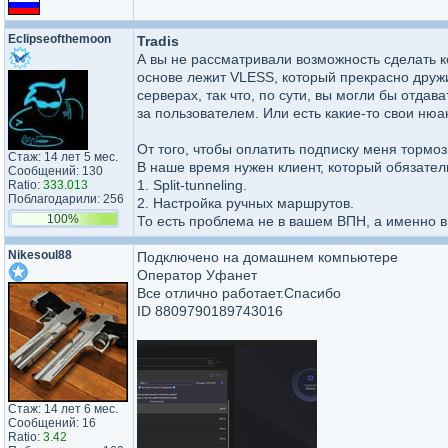
Eclipseof​themoon​
Tradis
А вы не рассматривали возможность сделать к
основе лежит VLESS, который прекрасно друж
серверах, так что, по сути, вы могли бы отдав
за пользователем. Или есть какие-то свои ню
От того, чтобы оплатить подписку меня тормо
Стаж: 14 лет 5 мес.
В наше время нужен клиент, который обязател
Сообщений: 130
1. Split-tunneling.
Ratio:
333.013
Поблагодарили: 256
2. Настройка ручных маршрутов.
100%
То есть проблема не в вашем ВПН, а именно в
Nikesoul88
Подключено на домашнем компьютере
Оператор Уфанет
Все отлично работает.Спасибо
ID 8809790189743016
Стаж: 14 лет 6 мес.
Сообщений: 16
Ratio:
3.42