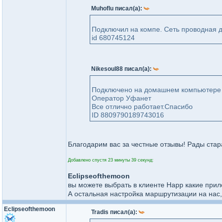
Muhoflu писал(а):
Подключил на компе. Сеть проводная 
id 680745124
Nikesoul88 писал(а):
Подключено на домашнем компьютере
Оператор Уфанет
Все отлично работает.Спасибо
ID 8809790189743016
Благодарим вас за честные отзывы! Рады стара
Добавлено спустя 23 минуты 39 секунд:
Eclipseofthemoon
вы можете выбрать в клиенте Happ какие прил
А остальная настройка маршрутизации на нас
Eclipseof​themoon​
Tradis писал(а):