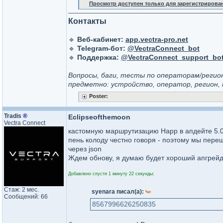
Просмотр доступен только для зарегистрирова
Контакты
🔹
Веб-кабинет:
app.vectra-pro.net
🔹
Telegram-бот:
@VectraConnect_bot
🔹
Поддержка:
@VectraConnect_support_bo
Вопросы, баги, тесты по операторам/реги
предметно: устройство, оператор, регион, 
Poster:
Tradis
®
Eclipseofthemoon
Vectra Connect
кастомную маршрутизацию Happ в апдейте 5
пень колоду честно говоря - поэтому мы пер
через json
Ждем обнову, я думаю будет хороший апгрейд,
Добавлено спустя 1 минуту 22 секунды:
Стаж: 2 мес.
syenara писал(а):
Сообщений: 66
8567996626250835