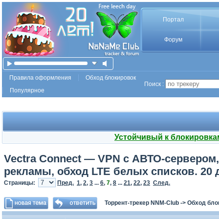
Портал
Форум
Правила оформления
Обход блокировок
Поиск :
Популярное
Устойчивый к блокировка
Vectra Connect — VPN с АВТО-сервером, 
рекламы, обход LTE белых списков. 20 
Страницы:
Пред.
1
,
2
,
3
...
6
,
7
,
8
...
21
,
22
,
23
След.
Торрент-трекер NNM-Club
->
Обход бло