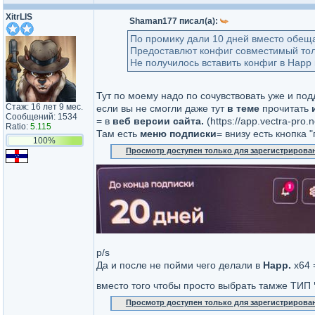
XitrLIS
Shaman177 писал(а):
По промику дали 10 дней вместо обещ
Предоставлют конфиг совместимый толь
Не получилось вставить конфиг в Happ н
Тут по моему надо по сочувствовать уже и по
Стаж: 16 лет 9 мес.
если вы не смогли даже тут
в теме
прочитать
Сообщений: 1534
= в
веб версии сайта.
(https://app.vectra-pro.n
Ratio:
5.115
Там есть
меню подписки
= внизу есть кнопка 
100%
Просмотр доступен только для зарегистрирова
p/s
Да и после не пойми чего делали в
Happ.
x64 
вместо того чтобы просто выбрать тамже ТИП
Просмотр доступен только для зарегистрирова