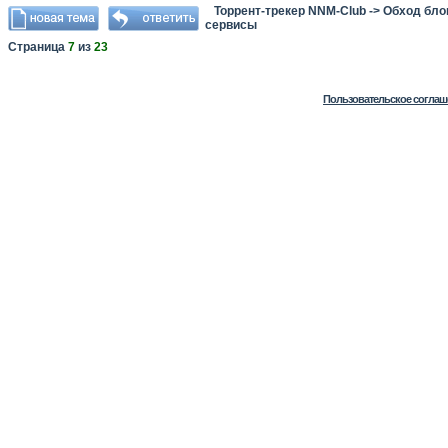
Торрент-трекер NNM-Club
->
Обход бло
сервисы
Страница
7
из
23
Пользовательское соглаш