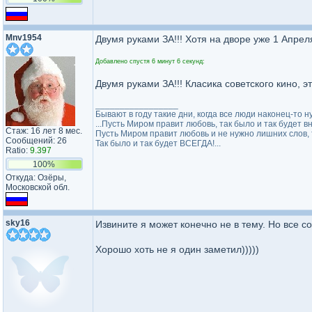
Mnv1954
Двумя руками ЗА!!! Хотя на дворе уже 1 Апреля,
Добавлено спустя 6 минут 6 секунд:
Двумя руками ЗА!!! Класика советского кино, э
_________________
Бывают в году такие дни, когда все люди наконец-то ну
...Пусть Миром правит любовь, так было и так будет в
Стаж: 16 лет 8 мес.
Пусть Миром правит любовь и не нужно лишних слов, т
Сообщений: 26
Так было и так будет ВСЕГДА!...
Ratio:
9.397
100%
Откуда: Озёры,
Московской обл.
sky16
Извините я может конечно не в тему. Но все с
Хорошо хоть не я один заметил)))))