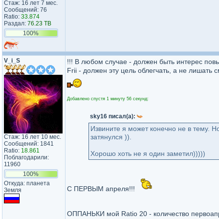
Стаж: 16 лет 7 мес.
Сообщений: 76
Ratio:
33.874
Раздал:
76.23 TB
100%
V_i_S
!!! В любом случае - должен быть интерес повы
Frii - должен эту цель облегчать, а не лишать с
Добавлено спустя 1 минуту 56 секунд:
sky16 писал(а):
Извините я может конечно не в тему. Н
затянулся )).
Стаж: 16 лет 10 мес.
Сообщений: 1841
Ratio:
18.861
Хорошо хоть не я один заметил)))))
Поблагодарили:
11960
100%
Откуда: планета
С ПЕРВЫМ апреля!!!
Земля
ОППАНЬКИ мой Ratio 20 - количество первоапр