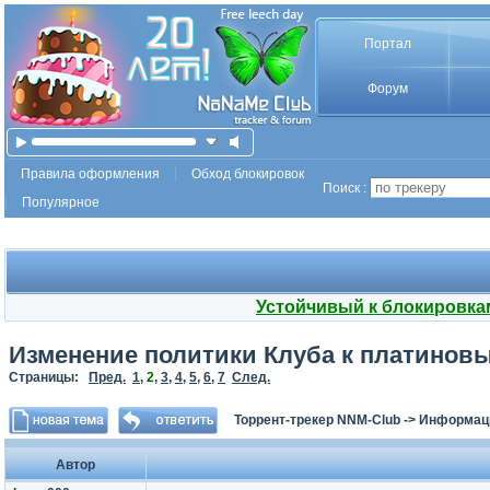
Портал
Форум
Правила оформления
Обход блокировок
Поиск :
Популярное
Устойчивый к блокировка
Изменение политики Клуба к платиновым
Страницы:
Пред.
1
,
2
,
3
,
4
,
5
,
6
,
7
След.
Торрент-трекер NNM-Club
->
Информаци
Автор