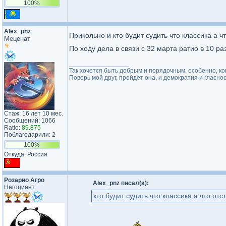
100%
Alex_pnz
Прикольно и кто будит судить что классика а ч
Меценат
По ходу дела в связи с 32 марта ратио в 10 р
_________________
Так хочется быть добрым и порядочным, особенно, ког
Поверь мой друг, пройдёт она, и демократия и гласнос
Стаж: 16 лет 10 мес.
Сообщений: 1066
Ratio:
89.875
Поблагодарили: 2
100%
Откуда: Россия
Розарио Агро
Alex_pnz писал(а):
Негоциант
кто будит судить что классика а что отс