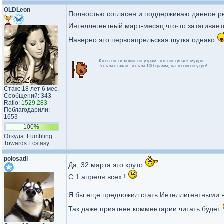
OLDLeon
Полностью согласен и поддерживаю данное р
Интеллегентный март-месяц что-то затягивае
Наверно это первоапрельская шутка однако
_________________
Кто в гости ходит по утрам, тот поступает мудро.
То там стакан, то там 100 грамм, на то оно и утро!
Стаж: 18 лет 6 мес.
Сообщений: 343
Ratio:
1529.283
Поблагодарили:
1653
100%
Откуда: Fumbling
Towards Ecstasy
polosatii
Да, 32 марта это круто
С 1 апреля всех !
Я бы еще предложил стать Интеллигентными в
Так даже приятнее комментарии читать будет