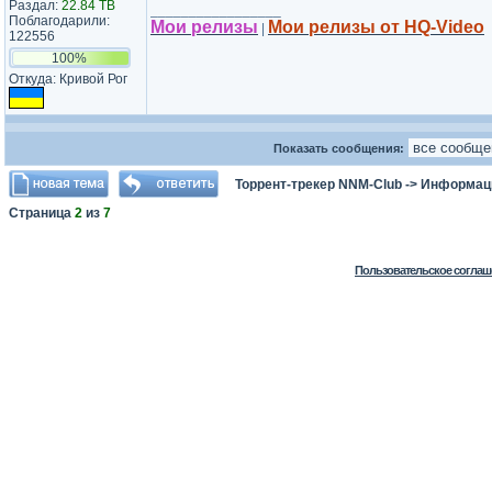
Раздал:
22.84 TB
_________________
Поблагодарили:
Мои релизы
Мои релизы от HQ-Video
|
122556
100%
Откуда: Кривой Рог
Показать сообщения:
Торрент-трекер NNM-Club
->
Информаци
Страница
2
из
7
Пользовательское соглаш