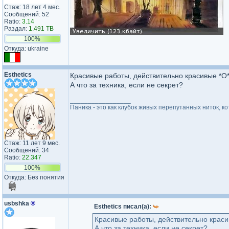
Стаж: 18 лет 4 мес.
Сообщений: 52
Ratio:
3.14
Раздал:
1.491 TB
100%
Откуда: ukraine
Esthetics
Красивые работы, действительно красивые *О
А что за техника, если не секрет?
_________________
Паника - это как клубок живых перепутанных ниток, ко
Стаж: 11 лет 9 мес.
Сообщений: 34
Ratio:
22.347
100%
Откуда: Без понятия
usbshka
®
Esthetics писал(а):
Красивые работы, действительно краси
А что за техника, если не секрет?