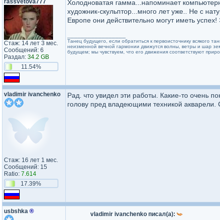
rassvetova777
Холодноватая гамма...напоминает компьютерн
художник-скульптор...много лет уже.. Не с нату
Европе они действительно могут иметь успех! 
_________________
Танец будущего, если обратиться к первоисточнику всякого та
Стаж: 14 лет 3 мес.
неизменной вечной гармонии движутся волны, ветры и шар земн
Сообщений: 6
будущем; мы чувствуем, что его движения соответствуют природ
Раздал:
34.2 GB
11.54%
vladimir ivanchenko
Рад. что увидел эти работы. Какие-то очень п
голову пред владеющими техникой акварели. 
Стаж: 16 лет 1 мес.
Сообщений: 15
Ratio:
7.614
17.39%
usbshka
®
vladimir ivanchenko писал(а):