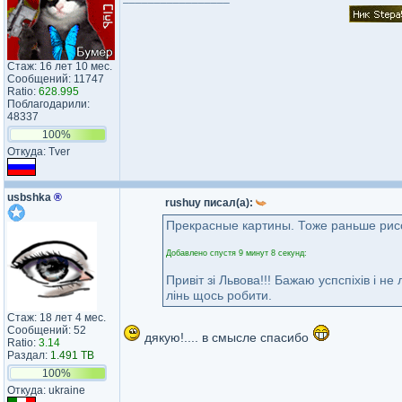
Стаж: 16 лет 10 мес.
Сообщений: 11747
Ratio:
628.995
Поблагодарили:
48337
100%
Откуда: Tver
usbshka
®
rushuy писал(а):
Прекрасные картины. Тоже раньше рисов
Добавлено спустя 9 минут 8 секунд:
Привіт зі Львова!!! Бажаю успспіхів і н
лінь щось робити.
Стаж: 18 лет 4 мес.
Сообщений: 52
дякую!.... в смысле спасибо
Ratio:
3.14
Раздал:
1.491 TB
100%
Откуда: ukraine