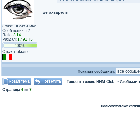
це акварель
Стаж: 18 лет 4 мес.
Сообщений: 52
Ratio:
3.14
Раздал:
1.491 TB
100%
Откуда: ukraine
Показать сообщения:
Торрент-трекер NNM-Club
->
Изобразит
Страница
6
из
7
Пользовательское соглаш