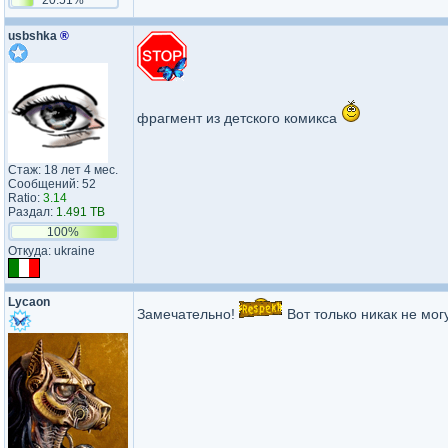
usbshka
®
фрагмент из детского комикса
Стаж: 18 лет 4 мес.
Сообщений: 52
Ratio:
3.14
Раздал:
1.491 TB
100%
Откуда: ukraine
Lycaon
Замечательно!
Вот только никак не мог