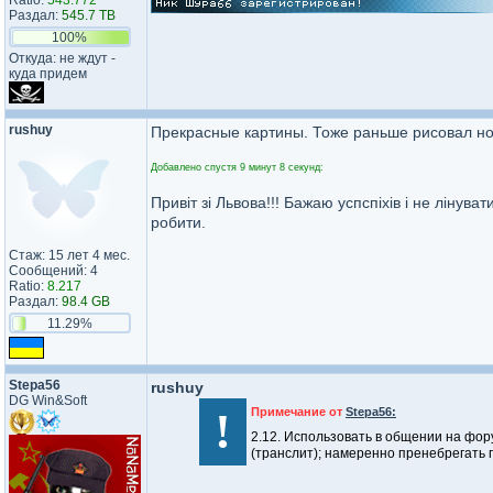
Ratio:
543.772
Раздал:
545.7 TB
100%
Откуда: не ждут -
куда придем
rushuy
Прекрасные картины. Тоже раньше рисовал но 
Добавлено спустя 9 минут 8 секунд:
Привіт зі Львова!!! Бажаю успспіхів і не лінув
робити.
Стаж: 15 лет 4 мес.
Сообщений: 4
Ratio:
8.217
Раздал:
98.4 GB
11.29%
Stepa56
rushuy
DG Win&Soft
!
Примечание от
Stepa56:
2.12. Использовать в общении на фор
(транслит); намеренно пренебрегать п
_________________