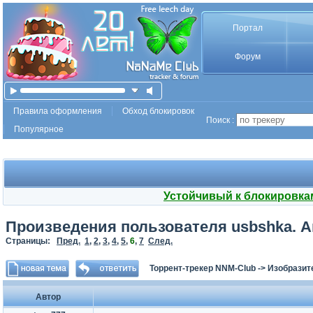
Портал
Форум
Правила оформления
Обход блокировок
Поиск :
Популярное
Устойчивый к блокировка
Произведения пользователя usbshka. 
Страницы:
Пред.
1
,
2
,
3
,
4
,
5
,
6
,
7
След.
Торрент-трекер NNM-Club
->
Изобразит
Автор