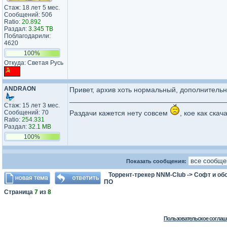
Стаж: 18 лет 5 мес.
Сообщений: 506
Ratio:
20.892
Раздал:
3.345 TB
Поблагодарили:
4620
100%
Откуда: Светая Русь
ANDRAON
Привет, архив хоть нормальный, дополнительн
______________________________________
Стаж: 15 лет 3 мес.
Сообщений: 70
Раздачи кажется нету совсем
, кое как ска
Ratio:
254.331
Раздал:
32.1 MB
100%
Показать сообщения:
Торрент-трекер NNM-Club
->
Софт и об
ПО
Страница
7
из
8
Пользовательское соглаш