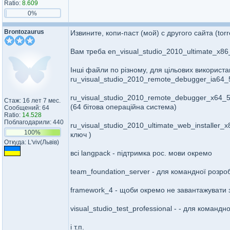
Ratio:
8.609
0%
Brontozaurus
Извините, копи-паст (мой) с другого сайта (torr
Вам треба en_visual_studio_2010_ultimate_x8
Інші файли по різному, для цільових використа
ru_visual_studio_2010_remote_debugger_ia64_
ru_visual_studio_2010_remote_debugger_x64_5
Стаж: 16 лет 7 мес.
(64 бітова операційна система)
Сообщений: 64
Ratio:
14.528
Поблагодарили: 440
ru_visual_studio_2010_ultimate_web_installer_
100%
ключ )
Откуда: L'viv(Львів)
всі langpack - підтримка рос. мови окремо
team_foundation_server - для командної розробк
framework_4 - щоби окремо не завантажувати 
visual_studio_test_professional - - для командн
і т.п.