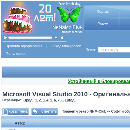
Портал
Форум
Правила оформления
Обход блокировок
Поиск :
Популярное
Устойчивый к блокировка
Microsoft Visual Studio 2010 - Оригина
Страницы:
Пред.
1
,
2
,
3
,
4
,
5
,
6
,
7
,
8
След.
Торрент-трекер NNM-Club
->
Софт и об
Автор