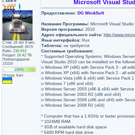
t_kirill
®
Microsoft Visual Stu
Предоставлено:
DG Win&Soft
Название Программы:
Microsoft Visual Stud
Версия программы:
2010
Адрес официального сайта:
http://www.micro
Язык интерфейса:
Rus
Стаж: 16 лет 8 мес.
Таблетка:
не требуется
Сообщений: 3670
Системные требования:
Ratio:
236.053
Раздал:
16.42 TB
* Supported Operating Systems: Windows Serve
Поблагодарили:
Visual Studio 2010 can be installed on the follow
15320
o Windows XP (x86) with Service Pack 3 - all edit
100%
o Windows XP (x64) with Service Pack 2 - all edit
Откуда: Kyiv
o Windows Vista (x86 & x64) with Service Pack 1 - 
o Windows 7 (x86 and x64)
o Windows Server 2003 (x86 & x64) with Service
o Windows Server 2003 R2 (x86 and x64)
o Windows Server 2008 (x86 and x64) with Servi
o Windows Server 2008 R2 (x64)
* Computer that has a 1.6GHz or faster processo
* 1024MB RAM
* 3GB of available hard disk space
* 5400 RPM hard disk drive