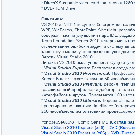
* DirectX 9-capable video card that runs at 1280 
* DVD-ROM Drive
Описание:
VS 2010 и .NET 4 несут в себе огромное коли
WPF, WinForms, SharePoint, Silverlight, разр
содержит тысячи улучшений ядра IDE, редакто
Team Foundation Server 2010 теперь очень прос
отслеживания ошибок и задач, и систему автом
клиентскую машину, неподключенную к домену
Версии Visual Studio 2010
Линейка VS 2010 была упрошена. Существуют 
*
Visual Studio Express:
Бесплатная среда раз
*
Visual Studio 2010 Professional:
Профессиона
Server. В пакет также включено 50 часов/мес
*
Visual Studio 2010 Premium:
Версия Premium
(расширенный профиллер и дебагер, анализат
интерфейсов и другое. Прилагается 100 часов
*
Visual Studio 2010 Ultimate:
Версия Ultimate
проектирования, включая Intellitrace (истори
250 часов/месяц использования процессорног
[font:3e05e660f8="Comic Sans MS"]
Состав ра
Visual Studio 2010 Express (x86) - DVD (Russian
Visual Studio 2010 Premium (x86) - DVD (Russia