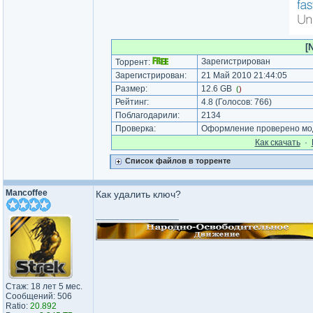
[
Зарегистрирован
Торрент:
Зарегистрирован:
21 Май 2010 21:44:05
Размер:
12.6 GB
(
)
Рейтинг:
4.8
(Голосов:
766
)
Поблагодарили:
2134
Проверка:
Оформление проверено мод
Как cкачать
·
Список файлов в торренте
Mancoffee
Как удалить ключ?
_________________
Стаж: 18 лет 5 мес.
Сообщений: 506
Ratio:
20.892