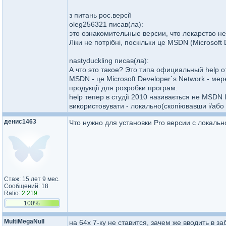
з питань рос.версії
oleg256321 писав(ла):
это ознакомительные версии, что лекарство н
Ліки не потрібні, поскільки це MSDN (Microsof
nastyduckling писав(ла):
А что это такое? Это типа официальный help от
MSDN - це Microsoft Developer`s Network - мер
продукції для розробки програм.
help тепер в студії 2010 називається не MSDN L
використовувати - локально(скопіювавши і/або 
денис1463
Что нужно для установки Pro версии с локальн
Стаж: 15 лет 9 мес.
Сообщений: 18
Ratio:
2.219
100%
MultiMegaNull
на 64х 7-ку не ставится, зачем же вводить в з