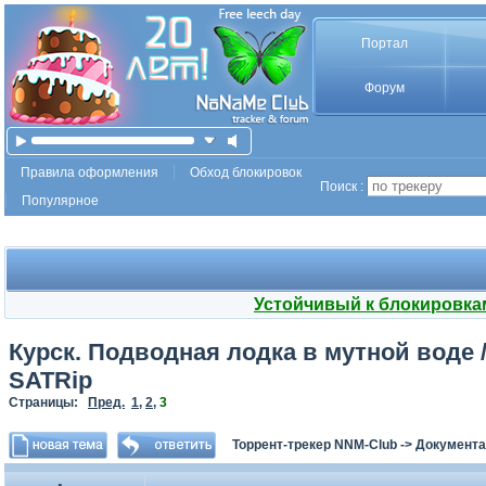
Портал
Форум
Правила оформления
Обход блокировок
Поиск :
Популярное
Устойчивый к блокировка
Курск. Подводная лодка в мутной воде / 
SATRip
Страницы:
Пред.
1
,
2
,
3
Торрент-трекер NNM-Club
->
Документа