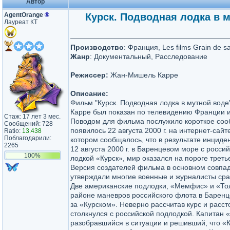
Автор
AgentOrange
®
Курск. Подводная лодка в му
Лауреат КТ
Производство
: Франция, Les films Grain de s
Жанр
: Документальный, Расследование
Режиссер:
Жан-Мишель Карре
Описание:
Фильм "Курск. Подводная лодка в мутной во
Карре был показан по телевидению Франции 
Стаж: 17 лет 3 мес.
Поводом для фильма послужило короткое соо
Сообщений: 728
появилось 22 августа 2000 г. на интернет-сайт
Ratio:
13.438
Поблагодарили:
котором сообщалось, что в результате инциде
2265
12 августа 2000 г. в Баренцевом море с росси
100%
лодкой «Курск», мир оказался на пороге трет
Версия создателей фильма в основном совпада
утверждали многие военные и журналисты сра
Две американские подлодки, «Мемфис» и «Тол
районе маневров российского флота в Баренц
за «Курском». Неверно рассчитав курс и рас
столкнулся с российской подлодкой. Капитан 
разобравшийся в ситуации и решивший, что «К