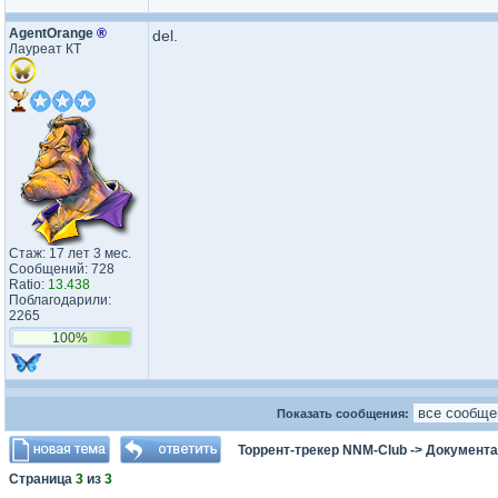
AgentOrange
®
del.
Лауреат КТ
Стаж: 17 лет 3 мес.
Сообщений: 728
Ratio:
13.438
Поблагодарили:
2265
100%
Показать сообщения:
Торрент-трекер NNM-Club
->
Документа
Страница
3
из
3