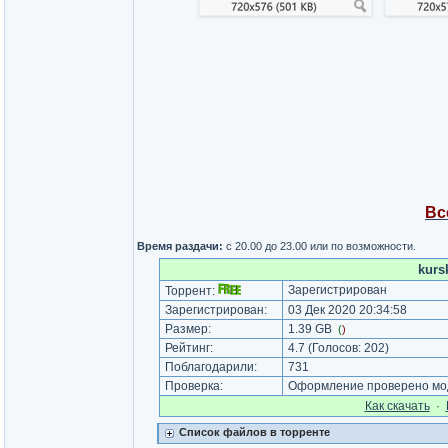
Вс
Время раздачи:
с 20.00 до 23.00 или по возможности.
kurs
Зарегистрирован
Торрент:
Зарегистрирован:
03 Дек 2020 20:34:58
Размер:
1.39 GB
(
)
Рейтинг:
4.7
(Голосов:
202
)
Поблагодарили:
731
Проверка:
Оформление проверено мод
Как cкачать
·
Список файлов в торренте