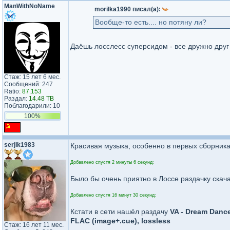
ManWithNoName
morilka1990 писал(а):
Вообще-то есть.... но потяну ли?
Даёшь лосслесс суперсидом - все дружно друг
Стаж: 15 лет 6 мес.
Сообщений: 247
Ratio:
87.153
Раздал:
14.48 TB
Поблагодарили: 10
100%
serjik1983
Красивая музыка, особенно в первых сборниках
Добавлено спустя 2 минуты 6 секунд:
Было бы очень приятно в Лоссе раздачку скачат
Добавлено спустя 16 минут 30 секунд:
Кстати в сети нашёл раздачу
VA - Dream Dance
FLAC (image+.cue), lossless
Стаж: 16 лет 11 мес.