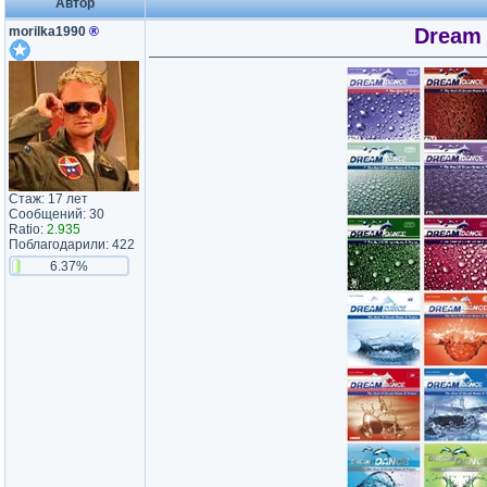
Автор
morilka1990
®
Dream 
Стаж: 17 лет
Сообщений: 30
Ratio:
2.935
Поблагодарили: 422
6.37%