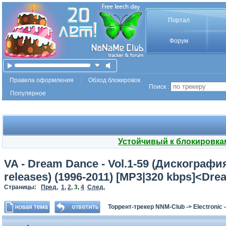
Портал
Форум
Правила оформления
Обход блокировок
Поиск :
Популярное
Устойчивый к блокировка
VA - Dream Dance - Vol.1-59 (Дискографи
releases) (1996-2011) [MP3|320 kbps]<Dr
Страницы:
Пред.
1
,
2
,
3
,
4
След.
Торрент-трекер NNM-Club
->
Electronic