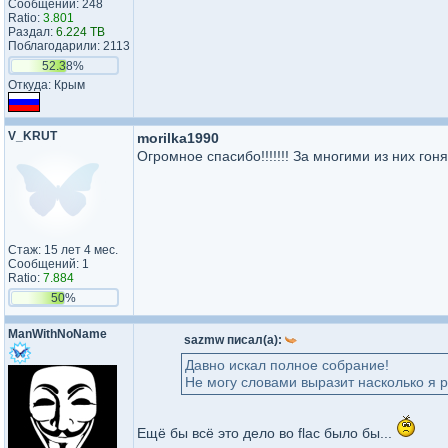
Сообщений: 248
Ratio:
3.801
Раздал:
6.224 TB
Поблагодарили: 2113
52.38%
Откуда: Крым
V_KRUT
morilka1990
Огромное спасибо!!!!!!! За многими из них го
Стаж: 15 лет 4 мес.
Сообщений: 1
Ratio:
7.884
50%
ManWithNoName
sazmw писал(а):
Давно искал полное собрание!
Не могу словами выразит насколько я 
Ещё бы всё это дело во flac было бы...