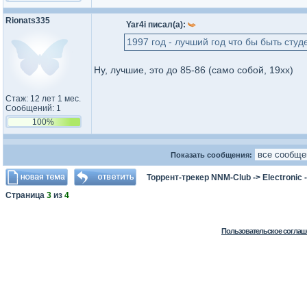
Rionats335
Yar4i писал(а):
1997 год - лучший год что бы быть сту
Ну, лучшие, это до 85-86 (само собой, 19хх)
Стаж: 12 лет 1 мес.
Сообщений: 1
100%
Показать сообщения:
Торрент-трекер NNM-Club
->
Electronic
Страница
3
из
4
Пользовательское соглаш