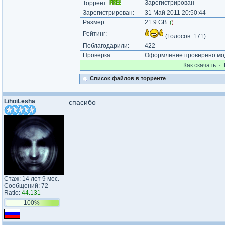
Зарегистрирован
Торрент:
Зарегистрирован:
31 Май 2011 20:50:44
Размер:
21.9 GB
(
)
Рейтинг:
(Голосов:
171
)
Поблагодарили:
422
Проверка:
Оформление проверено мод
Как cкачать
·
Список файлов в торренте
LihoiLesha
спасибо
Стаж: 14 лет 9 мес.
Сообщений: 72
Ratio:
44.131
100%