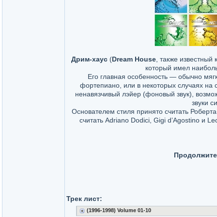
Дрим-хаус
(
Dream House
, также известный 
который имел наиболь
Его главная особенность — обычно мягк
фортепиано, или в некоторых случаях на ск
ненавязчивый лэйер (фоновый звук), возмо
звуки с
Основателем стиля принято считать Роберта
считать Adriano Dodici, Gigi d’Agostino 
Продолжите
Трек лист:
(1996-1998) Volume 01-10