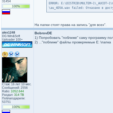
31454
ERROR: E:\DISTRIB\MULTEM~1\_AUCDT~1\
100%
\au_4D5A.wav failed: Отказано в дост
На папки стоят права на запись "для всех".
alex1248
BobrovDE
DG Win&Soft
1) Попробовать "поближе" саму программу п
Uploader 100+
2) ..."поближе" файлы проверяемые E: \папка
Стаж: 16 лет 10 мес.
Сообщений: 2556
Ratio:
1052.644
Раздал:
314 TB
Поблагодарили:
53751
100%