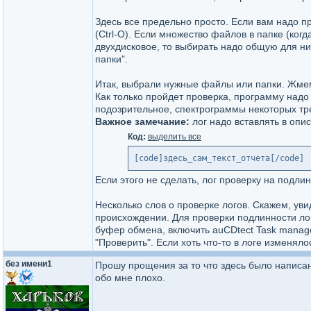
Здесь все предельно просто. Если вам надо пр
(Ctrl-O). Если множество файлов в папке (когда
двухдисковое, то выбирать надо общую для ни
папки".
Итак, выбрали нужные файлы или папки. Жмем 
Как только пройдет проверка, программу надо з
подозрительное, спектрограммы некоторых тр
Важное замечание:
лог надо вставлять в опис
Код:
выделить все
[code]здесь_сам_текст_отчета[/code]
Если этого не сделать, лог проверку на подлин
Несколько слов о проверке логов. Скажем, уви
происхождении. Для проверки подлинности лога
буфер обмена, включить auCDtect Task manager,
"Проверить". Если хоть что-то в логе изменяло
без имени1
Прошу прощения за то что здесь было написано
обо мне плохо.