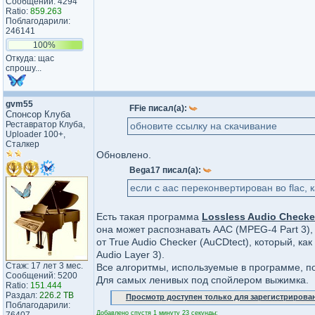
Сообщений: 4294
Ratio:
859.263
Поблагодарили:
246141
100%
Откуда: щас
спрошу...
gvm55
FFie писал(а):
Спонсор Клуба
Реставратор Клуба,
обновите ссылку на скачивание
Uploader 100+,
Сталкер
Обновлено.
Bega17 писал(а):
если с aac переконвертирован во flac, 
Есть такая программа
Lossless Audio Checke
она может распознавать AAC (MPEG-4 Part 3),
от True Audio Сhecker (AuCDtect), который, к
Audio Layer 3).
Стаж: 17 лет 3 мес.
Все алгоритмы, используемые в программе, п
Сообщений: 5200
Для самых ленивых под спойлером выжимка.
Ratio:
151.444
Раздал:
226.2 TB
Просмотр доступен только для зарегистрирова
Поблагодарили:
Добавлено спустя 1 минуту 23 секунды: