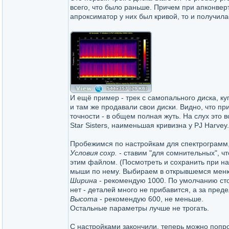
всего, что было раньше. Причем при апконвер
апроксиматор у них был кривой, то и получилас
И ещё пример - трек с самопального диска, ку
и там же продавали свои диски. Видно, что п
точности - в общем полная жуть. На слух это 
Star Sisters, наименьшая кривизна у PJ Harvey.
Пробежимся по настройкам для спектрограмм,
Условия сохр.
- ставим "для сомнительных", чт
этим файлом. (Посмотреть и сохранить при н
мыши по нему. Выбираем в открывшемся меню п
Ширина
- рекомендую 1000. По умолчанию сто
нет - деталей много не прибавится, а за пред
Высота
- рекомендую 600, не меньше.
Остальные параметры лучше не трогать.
С настройками закончили, теперь можно попр