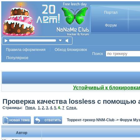
Портал
Форум
Правила оформления
Обход блокировок
Поиск :
Популярное
Устойчивый к блокировка
Проверка качества lossless с помощью 
Страницы:
Пред.
1
,
2
,
3
,
4
,
5
,
6
,
7
След.
Торрент-трекер NNM-Club
->
Форум Му
Автор