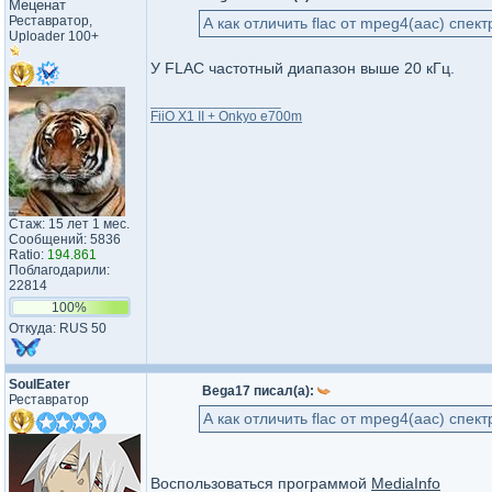
Меценат
Реставратор,
А как отличить flac от mpeg4(aac) спек
Uploader 100+
У FLAC частотный диапазон выше 20 кГц.
_________________
FiiO X1 II + Onkyo e700m
Стаж: 15 лет 1 мес.
Сообщений: 5836
Ratio:
194.861
Поблагодарили:
22814
100%
Откуда: RUS 50
SoulEater
Bega17 писал(а):
Реставратор
А как отличить flac от mpeg4(aac) спек
Воспользоваться программой
MediaInfo