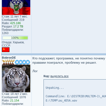
Стаж: 11 лет 7 мес.
Сообщений: 219
Ratio:
425.186
Раздал:
17.2 TB
Поблагодарили:
1263
100%
Откуда: Харьков,
СССР.
BobrovDE
Кто подскажет, программа, не понятно почему т
правами поигрался, проблему не решил.
Лог
Код:
выделить все
Unpaking...
Стаж: 18 лет 2 мес.
Commandline: E:\DISTRIB\MULTEM~1\_AU
Сообщений: 1076
Ratio:
21.154
E:\TEMP\au_4D5A.wav
Поблагодарили: