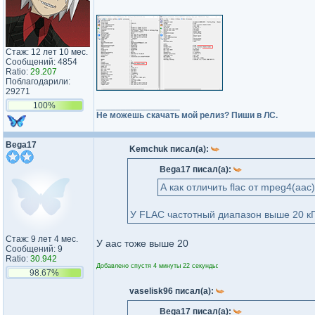
Стаж: 12 лет 10 мес.
Сообщений: 4854
Ratio:
29.207
Поблагодарили:
29271
100%
_________________
Не можешь скачать мой релиз? Пиши в ЛС.
Bega17
Kemchuk писал(а):
Bega17 писал(а):
А как отличить flac от mpeg4(aa
У FLAC частотный диапазон выше 20 кГ
Стаж: 9 лет 4 мес.
У aac тоже выше 20
Сообщений: 9
Ratio:
30.942
Добавлено спустя 4 минуты 22 секунды:
98.67%
vaselisk96 писал(а):
Bega17 писал(а):