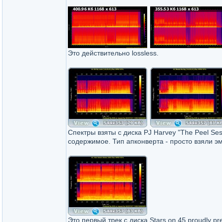
Это действительно lossless.
Спектры взяты с диска PJ Harvey "The Peel Se
содержимое. Тип апконверта - просто взяли э
Это первый трек с диска Stars on 45 proudly pr