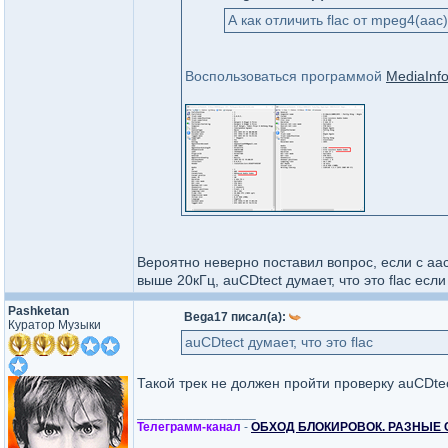
А как отличить flac от mpeg4(aa
Воспользоваться программой
MediaInf
Вероятно неверно поставил вопрос, если с aac 
выше 20кГц, auCDtect думает, что это flac есл
Pashketan
Bega17 писал(а):
Куратор Музыки
auCDtect думает, что это flac
Такой трек не должен пройти проверку auCDtec
_________________
Телеграмм-канал
-
ОБХОД БЛОКИРОВОК. РАЗНЫЕ 