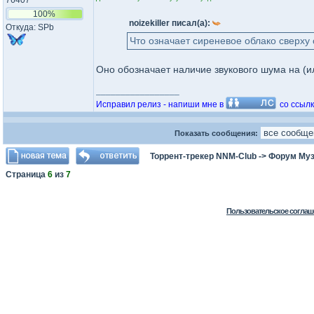
76407
100%
noizekiller писал(а):
Откуда: SPb
Что означает сиреневое облако сверху
Оно обозначает наличие звукового шума на (и
_________________
Исправил релиз - напиши мне в
со ссылк
Показать сообщения:
Торрент-трекер NNM-Club
->
Форум Му
Страница
6
из
7
Пользовательское соглаш