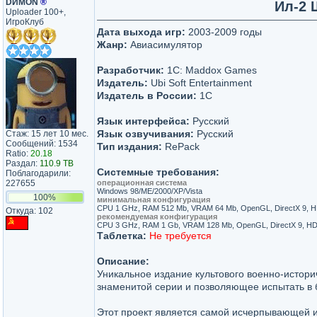
DИMON
®
Ил-2 
Uploader 100+,
ИгроКлуб
Дата выхода игр:
2003-2009 годы
Жанр:
Авиасимулятор
Разработчик:
1C: Maddox Games
Издатель:
Ubi Soft Entertainment
Издатель в России:
1C
Язык интерфейса:
Русский
Язык озвучивания:
Русский
Стаж: 15 лет 10 мес.
Сообщений: 1534
Тип издания:
RePack
Ratio:
20.18
Раздал:
110.9 TB
Системные требования:
Поблагодарили:
227655
операционная система
Windows 98/ME/2000/XP/Vista
100%
минимальная конфигурация
CPU 1 GHz, RAM 512 Mb, VRAM 64 Mb, OpenGL, DirectX 9, 
Откуда: 102
рекомендуемая конфигурация
CPU 3 GHz, RAM 1 Gb, VRAM 128 Mb, OpenGL, DirectX 9, H
Таблетка:
Не требуется
Описание:
Уникальное издание культового военно-истор
знаменитой серии и позволяющее испытать в 
Этот проект является самой исчерпывающей 