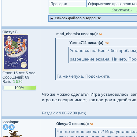
Проверка:
Оформление проверено мод
Как cкачать
·
Список файлов в торренте
OlesyaG
mad_chemist писал(а):
Yuretc711 писал(а):
Установил на Вин-7 без проблем,
разрешение экрана. Ничего. Про
Стаж: 15 лет 5 мес.
Та же чепуха. Подскажите.
Сообщений: 69
Ratio:
1.526
100%
Что же можно сделать? Игра установилась, зап
игра не воспринимает, как настроить джойстик 
_________________
Раздаю с 9.00-22.00 (мск)
loosingar
OlesyaG писал(а):
Что же можно сделать? Игра установила
клаву, ни мышку игра не воспринимает, 