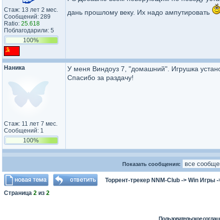
Стаж: 13 лет 2 мес.
дань прошлому веку. Их надо ампутировать
Сообщений: 289
Ratio:
25.618
Поблагодарили: 5
100%
Наника
У меня Виндоуз 7, "домашний". Игрушка устано
Спасибо за раздачу!
Стаж: 11 лет 7 мес.
Сообщений: 1
100%
Показать сообщения:
Торрент-трекер NNM-Club
->
Win Игры
-
Страница
2
из
2
Пользовательское соглаш