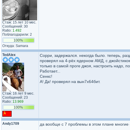
Стаж: 15 лет 10 мес.
Сообщений: 30
Ratio:
1.492
Поблагодарили: 2
100%
Откуда: Samara
TedAlex
Сорри, задержался. некогда было. теперь, раз
проверял на 4-рёх ядерном АМД, с джойстиком 
только в самой проге джоя, настроить надо, п
Работает...
Сенкс!
А! Да! проверял на вын7х64бит.
Стаж: 16 лет 9 мес.
Сообщений: 23
Ratio:
13.969
100%
Andy1709
да вообще с 7 проблемы в этом плане многие 