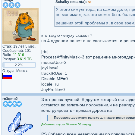
turliga
Schalky писал(а):
У этого симулятора, на самом деле, п
не монимает, как это может быть больш
решения этой проблемы я, в свое вре
кто такую чепуху сказал ?
на 4 ядреном пашет и не спотыкается. и решен
Стаж: 19 лет 5 мес.
Сообщений: 101
[rts]
Ratio:
11.316
ProcessAffinityMask=3 вот решение многоядерн
Раздал:
3.619 TB
mouseUse=2
2.2%
joyUse=1
Откуда: Москва
trackIRUse=1
DisableIME=0
locale=ru
JoyProfile=0
rn3qmo2
Этот репак-лучший. В другом,который есть зд
остаются во взлетном положении,и не реагирую
конструировать - прямая дорога на
Просмотр доступен только для зарегистрирова
Добавлено спустя 46 минут 56 секунд:
PS Добавлю всем неверующим по поводу устано