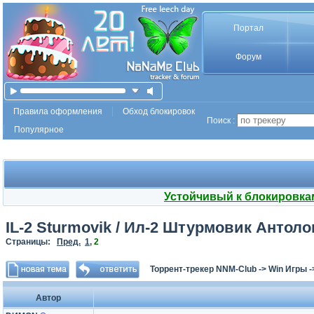
Портал
Форум
Правила оформления
Обход блокировок
Поиск :
Популярное
Устойчивый к блокировка
IL-2 Sturmovik / Ил-2 Штурмовик Антологи
Страницы:
Пред.
1
,
2
Торрент-трекер NNM-Club
->
Win Игры
-
Автор