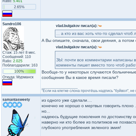
Ratio:
5.401
2.65%
Sandro106
vlad.bulgakov писал(а):
... а кто из вас хоть что-то сделал что
А Вы опишите, сначала, свои деяния, а потом с
vlad.bulgakov писал(а):
Стаж: 15 лет 8 мес.
Сообщений: 110
ЗЫ: почти все комментарии написаны во
Ratio:
2.025
комменты пишет вместо того чтоб работ
Поблагодарили: 163
100%
Вообще-то у некоторых случаются больничные..
Откуда: Мурманск
сообщение Вы в какое время писали?
_________________
"Если на клетке слона прочтёшь надпись "буйвол", не 
samantasweety
из одного уже сделали....
конечно не хорошо о мертвых говорить плохо .
но...
надеюсь будущие поколения по достоинству оц
наверно ни кто более из политиков не похвас
глубокого употребления зеленого змия!