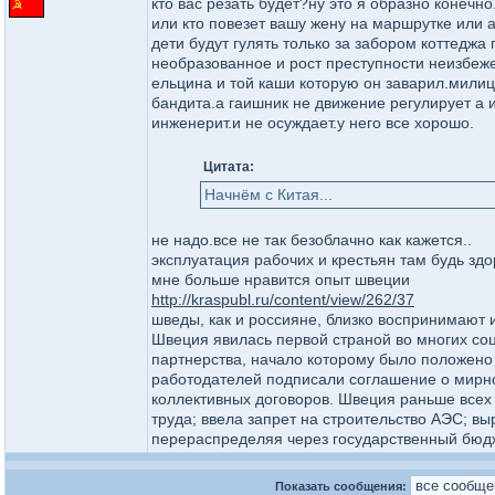
кто вас резать будет?ну это я образно конечно.
или кто повезет вашу жену на маршрутке или 
дети будут гулять только за забором коттеджа
необразованное и рост преступности неизбеж
ельцина и той каши которую он заварил.мили
бандита.а гаишник не движение регулирует а и
инженерит.и не осуждает.у него все хорошо.
Цитата:
Начнём с Китая...
не надо.все не так безоблачно как кажется..
эксплуатация рабочих и крестьян там будь здо
мне больше нравится опыт швеции
http://kraspubl.ru/content/view/262/37
шведы, как и россияне, близко воспринимают 
Швеция явилась первой страной во многих соц
партнерства, начало которому было положено
работодателей подписали соглашение о мирн
коллективных договоров. Швеция раньше всех
труда; ввела запрет на строительство АЭС; в
перераспределяя через государственный бюд
Показать сообщения: