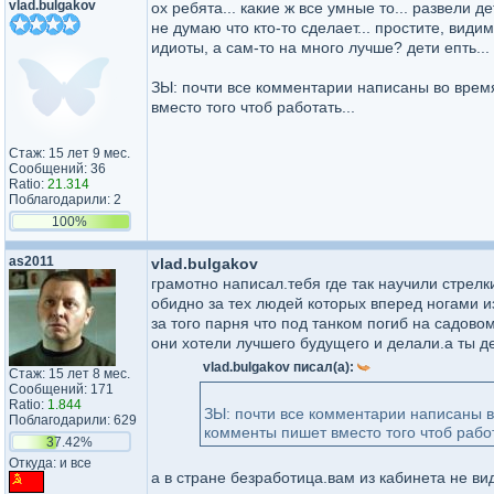
vlad.bulgakov
ох ребята... какие ж все умные то... развели де
не думаю что кто-то сделает... простите, види
идиоты, а сам-то на много лучше? дети епть...
ЗЫ: почти все комментарии написаны во время
вместо того чтоб работать...
Стаж: 15 лет 9 мес.
Сообщений: 36
Ratio:
21.314
Поблагодарили: 2
100%
as2011
vlad.bulgakov
грамотно написал.тебя где так научили стрел
обидно за тех людей которых вперед ногами и
за того парня что под танком погиб на садовом
они хотели лучшего будущего и делали.а ты де
vlad.bulgakov писал(а):
Стаж: 15 лет 8 мес.
Сообщений: 171
Ratio:
1.844
ЗЫ: почти все комментарии написаны во
Поблагодарили: 629
комменты пишет вместо того чтоб работ
37.42%
Откуда: и все
а в стране безработица.вам из кабинета не ви