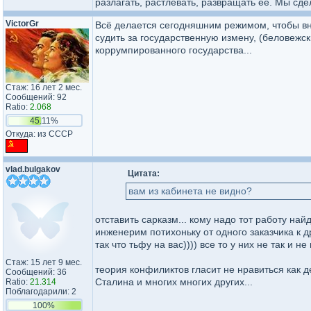
разлагать, растлевать, развращать ее. Мы сд
VictorGr
Всё делается сегодняшним режимом, чтобы вне
судить за государственную измену, (беловежск
коррумпированного государства...
Стаж: 16 лет 2 мес.
Сообщений: 92
Ratio:
2.068
45.11%
Откуда: из СССР
vlad.bulgakov
Цитата:
вам из кабинета не видно?
отставить сарказм... кому надо тот работу найде
инженерим потихоньку от одного заказчика к др
так что тьфу на вас)))) все то у них не так и не
Стаж: 15 лет 9 мес.
теория конфиликтов гласит не нравиться как де
Сообщений: 36
Сталина и многих многих других...
Ratio:
21.314
Поблагодарили: 2
100%