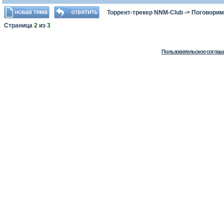
Торрент-трекер NNM-Club
->
Поговорим
Страница
2
из
3
Пользовательское соглаш