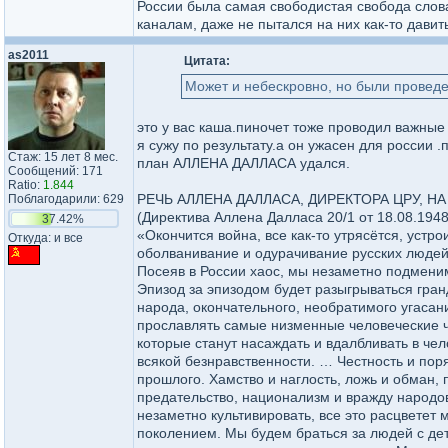
России была самая свободистая свобода слова
каналам, даже не пытался на них как-то давит
as2011
Цитата:
Может и небескровно, но были прове
это у вас каша.пиночет тоже проводил важны
я сужу по результату.а он ужасен для россии .
Стаж: 15 лет 8 мес.
план АЛЛЕНА ДАЛЛАСА удался.
Сообщений: 171
Ratio:
1.844
РЕЧЬ АЛЛЕНА ДАЛЛАСА, ДИРЕКТОРА ЦРУ, НА
Поблагодарили: 629
(Директива Аллена Далласа 20/1 от 18.08.1948
37.42%
«Окончится война, все как-то утрясётся, устр
Откуда: и все
оболванивание и одурачивание русских людей
Посеяв в России хаос, мы незаметно подмени
Эпизод за эпизодом будет разыгрываться гран
народа, окончательного, необратимого угасани
прославлять самые низменные человеческие ч
которые станут насаждать и вдалбливать в чел
всякой безнравственности. … Честность и пор
прошлого. Хамство и наглость, ложь и обман, 
предательство, национализм и вражду народов,
незаметно культивировать, все это расцвете
поколением. Мы будем браться за людей с дет