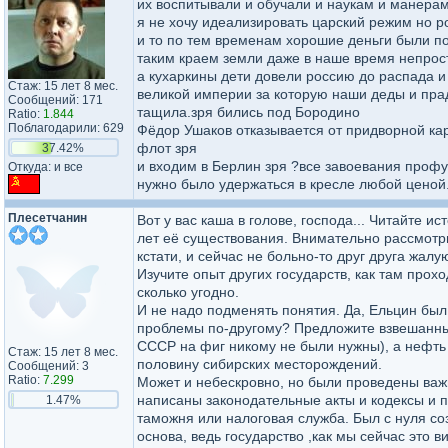
их воспитывали и обучали и наукам и манерам
я не хочу идеализировать царский режим но 
и то по тем временам хорошие деньги были п
таким краем земли даже в наше время непрос
а кухаркины дети довели россию до распада и
Стаж: 15 лет 8 мес.
великой империи за которую наши деды и пра
Сообщений: 171
тащила.зря бились под Бородино
Ratio:
1.844
Поблагодарили: 629
Фёдор Ушаков отказывается от придворной к
флот зря
37.42%
и входим в Берлин зря ?все завоевания профу
Откуда: и все
нужно было удержаться в кресле любой ценой
Плесетчанин
Вот у вас каша в голове, господа... Читайте и
лет её существования. Внимательно рассмотри
кстати, и сейчас не больно-то друг друга жалую
Изучите опыт других государств, как там прох
сколько угодно.
И не надо подменять понятия. Да, Ельцин был
проблемы по-другому? Предложите взвешанные 
СССР на фиг никому не были нужны), а нефть
Стаж: 15 лет 8 мес.
половину сибирских месторождений.
Сообщений: 3
Ratio:
7.299
Может и небескровно, но были проведены важ
написаны законодательные акты и кодексы и 
1.47%
таможня или налоговая служба. Был с нуля со
основа, ведь государство ,как мы сейчас это