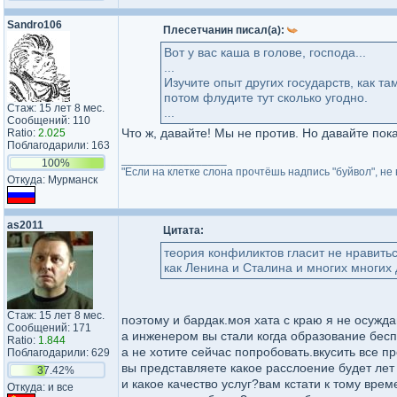
Sandro106
Плесетчанин писал(а):
Вот у вас каша в голове, господа...
...
Изучите опыт других государств, как т
потом флудите тут сколько угодно.
Стаж: 15 лет 8 мес.
...
Сообщений: 110
Что ж, давайте! Мы не против. Но давайте пок
Ratio:
2.025
Поблагодарили: 163
_________________
100%
"Если на клетке слона прочтёшь надпись "буйвол", не 
Откуда: Мурманск
as2011
Цитата:
теория конфиликтов гласит не нравиться
как Ленина и Сталина и многих многих д
Стаж: 15 лет 8 мес.
поэтому и бардак.моя хата с краю я не осужда
Сообщений: 171
а инженером вы стали когда образование бес
Ratio:
1.844
а не хотите сейчас попробовать.вкусить все п
Поблагодарили: 629
вы представляете какое расслоение будет лет 
37.42%
и какое качество услуг?вам кстати к тому врем
Откуда: и все