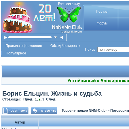
Портал
Форум
Правила оформления
Обход блокировок
Поиск :
Популярное
Устойчивый к блокировка
Борис Ельцин. Жизнь и судьба
Страницы:
Пред.
1
,
2
,
3
След.
Торрент-трекер NNM-Club
->
Поговорим
Автор