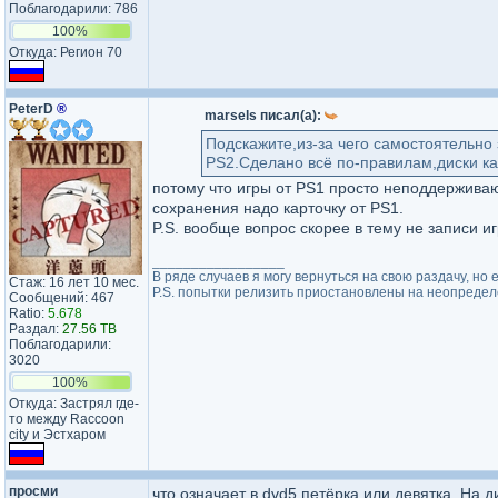
Поблагодарили: 786
100%
Откуда: Регион 70
PeterD
®
marsels писал(а):
Подскажите,из-за чего самостоятельно
PS2.Сделано всё по-правилам,диски к
потому что игры от PS1 просто неподдерживают
сохранения надо карточку от PS1.
P.S. вообще вопрос скорее в тему не записи иг
_________________
В ряде случаев я могу вернуться на свою раздачу, н
Стаж: 16 лет 10 мес.
P.S. попытки релизить приостановлены на неопределё
Сообщений: 467
Ratio:
5.678
Раздал:
27.56 TB
Поблагодарили:
3020
100%
Откуда: Застрял где-
то между Raccoon
city и Эстхаром
просми
что означает в dvd5 петёрка или девятка. На д