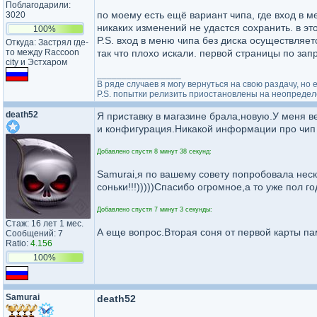
Поблагодарили:
по моему есть ещё вариант чипа, где вход в ме
3020
никаких изменений не удастся сохранить. в эт
100%
P.S. вход в меню чипа без диска осуществляет
Откуда: Застрял где-
то между Raccoon
так что плохо искали. первой страницы по зап
city и Эстхаром
_________________
В ряде случаев я могу вернуться на свою раздачу, н
P.S. попытки релизить приостановлены на неопределё
death52
Я приставку в магазине брала,новую.У меня в
и конфигурация.Никакой информации про чип 
Добавлено спустя 8 минут 38 секунд:
Samurai,я по вашему совету попробовала неск
соньки!!!)))))Спасибо огромное,а то уже пол го
Добавлено спустя 7 минут 3 секунды:
Стаж: 16 лет 1 мес.
А еще вопрос.Вторая соня от первой карты па
Сообщений: 7
Ratio:
4.156
100%
Samurai
death52