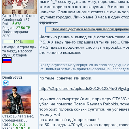
Были ^_^ ссылку дать не могу, перелопачивать
комментариев что кто-то запустил её именно н
написал
. Слишком многие ставят не очень хо
Стаж: 16 лет 10 мес.
крупных городах. Лично мне 3 часа в одну стор
Сообщений: 467
странный
Ratio:
5.678
Раздал:
27.56 TB
Просмотр доступен только для зарегистрирова
Поблагодарили:
3020
Частично решена. вывод ещё остались такие и
100%
P.S. А я ведь где-то спрашивал ты ли это... От
P.P.S. давай продолжим спор
тут
и просьба мо
Откуда: Застрял где-
то между Raccoon
это конечно возможно.
city и Эстхаром
_________________
В ряде случаев я могу вернуться на свою раздачу, н
P.S. попытки релизить приостановлены на неопределё
Dimitry6552
по теме: советую эти диски.
http://s2.ipicture.ru/uploads/20120122/4uGVIjyJ.
мучился со смарттрак'ами, к примеру GTA VC s
убил, не помогло.Потом Rayman Rabbids, тоже с
тормозит, головка соньки суетится, не успева
мере у мя)
Стаж: 15 лет 3 мес.
на этих же всё идёт прекрасно!
Сообщений: 88
Ratio:
166.361
за 50 шт отдал 470руб, считаю недорого, качес
Раздал:
97.97 TB