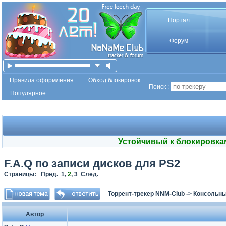
Портал
Форум
Правила оформления
Обход блокировок
Поиск :
Популярное
Устойчивый к блокировка
F.A.Q по записи дисков для PS2
Страницы:
Пред.
1
,
2
,
3
След.
Торрент-трекер NNM-Club
->
Консольны
Автор