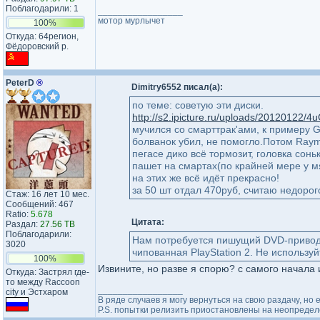
Поблагодарили: 1
_________________
мотор мурлычет
100%
Откуда: 64регион,​
Фёдоровск​ий​ р.
PeterD
®
Dimitry6552 писал(а):
по теме: советую эти диски.
http://s2.ipicture.ru/uploads/20120122/4u
мучился со смарттрак'ами, к примеру G
болванок убил, не помогло.Потом Rayma
пегасе дико всё тормозит, головка сонь
пашет на смартах(по крайней мере у м
на этих же всё идёт прекрасно!
за 50 шт отдал 470руб, считаю недорого
Стаж: 16 лет 10 мес.
Сообщений: 467
Ratio:
5.678
Цитата:
Раздал:
27.56 TB
Поблагодарили:
Нам потребуется пишущий DVD-привод,
3020
чипованная PlayStation 2. Не использу
100%
Извините, но разве я спорю? с самого начала и
Откуда: Застрял где-
то между Raccoon
_________________
city и Эстхаром
В ряде случаев я могу вернуться на свою раздачу, н
P.S. попытки релизить приостановлены на неопределё