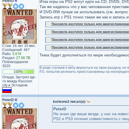
PeterD
®
Итак игры на PS2 могут идти на CD, DVD5, DV
Так же надеюсь что у вас чипованная приста
И DVD-RW лучше не использовать (см. вопрос 
Запись игр с PS1 точно такая же как и запись 
Просмотр доступен только для зарегистрирова
Просмотр доступен только для зарегистрирова
Просмотр доступен только для зарегистрирова
Стаж: 16 лет 10 мес.
Просмотр доступен только для зарегистрирова
Сообщений: 467
Ratio:
5.678
Тема будет дополняться по мере необходимос
Раздал:
27.56 TB
Поблагодарили:
_________________
3020
В ряде случаев я могу вернуться на свою раздачу, н
100%
P.S. попытки релизить приостановлены на неопределё
Откуда: Застрял где-
то между Raccoon
city и Эстхаром
PeterD
®
korleone2 писал(а):
PeterD
Не знаю где ваше везде, у нас на извес
PS2 и PS3 полная совместимость с лиц