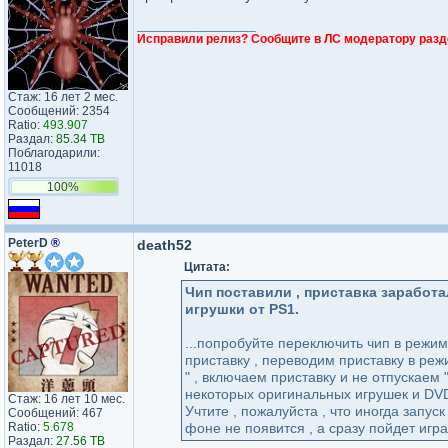
_________________
Исправили релиз? Сообщите в ЛС модератору разд
Стаж: 16 лет 2 мес.
Сообщений: 2354
Ratio:
493.907
Раздал:
85.34 TB
Поблагодарили:
11018
100%
PeterD
®
death52
Цитата:
Чип поставили , приставка заработал
игрушки от PS1.
...попробуйте переключить чип в режим
приставку , переводим приставку в реж
" , включаем приставку и не отпускаем
некоторых оригинальных игрушек и DV
Стаж: 16 лет 10 мес.
Учтите , пожалуйста , что иногда запус
Сообщений: 467
Ratio:
5.678
фоне не появится , а сразу пойдет игра
Раздал:
27.56 TB