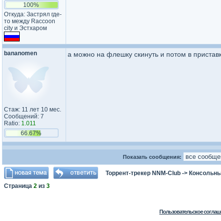
100%
Откуда: Застрял где-
то между Raccoon
city и Эстхаром
bananomen
а можно на флешку скинуть и потом в пристав
Стаж: 11 лет 10 мес.
Сообщений: 7
Ratio:
1.011
66.67%
Показать сообщения:
Торрент-трекер NNM-Club
->
Консольны
Страница
2
из
3
Пользовательское соглаш