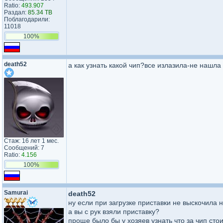
Ratio:
493.907
Раздал:
85.34 TB
Поблагодарили:
11018
100%
death52
а как узнать какой чип?все излазила-не нашла 
Стаж: 16 лет 1 мес.
Сообщений: 7
Ratio:
4.156
100%
Samurai
death52
ну если при загрузке приставки не выскочила н
а вы с рук взяли приставку?
проще было бы у хозяев узнать что за чип сто