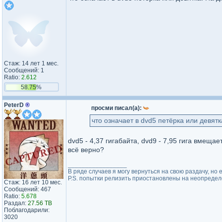
Стаж: 14 лет 1 мес.
Сообщений: 1
Ratio:
2.612
58.75%
PeterD
®
просми писал(а):
что означает в dvd5 петёрка или девятк
dvd5 - 4,37 гигабайта, dvd9 - 7,95 гига вмещае
всё верно?
_________________
В ряде случаев я могу вернуться на свою раздачу, н
P.S. попытки релизить приостановлены на неопределё
Стаж: 16 лет 10 мес.
Сообщений: 467
Ratio:
5.678
Раздал:
27.56 TB
Поблагодарили:
3020