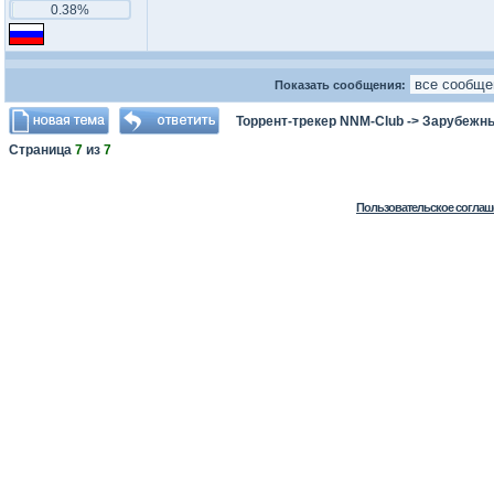
0.38%
Показать сообщения:
Торрент-трекер NNM-Club
->
Зарубежн
Страница
7
из
7
Пользовательское соглаш