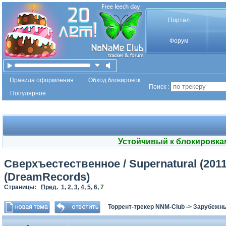
Портал
Форум
Правила оформления
Обход блокировок
Поиск :
Популярное
Устойчивый к блокировка
Сверхъестественное / Supernatural (2011
(DreamRecords)
Страницы:
Пред.
1
,
2
,
3
,
4
,
5
,
6
,
7
Торрент-трекер NNM-Club
->
Зарубежн