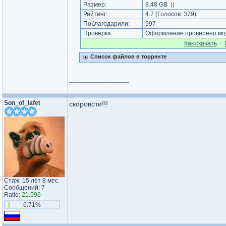
Размер:
8.48 GB
(
)
Рейтинг:
4.7
(Голосов:
379
)
Поблагодарили:
997
Проверка:
Оформление проверено мод
Как cкачать
·
Список файлов в торренте
_________________
Son_of_Iafet
скоровсти!!!
Стаж: 15 лет 8 мес.
Сообщений: 7
Ratio:
21.596
6.71%