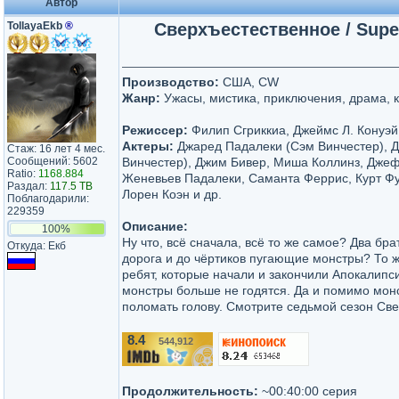
Автор
TollayaEkb
®
Сверхъестественное / Supern
Производство:
США, CW
Жанр:
Ужасы, мистика, приключения, драма, 
Режиссер:
Филип Сгриккиа, Джеймс Л. Конуэй
Актеры:
Джаред Падалеки (Сэм Винчестер), Д
Стаж: 16 лет 4 мес.
Сообщений: 5602
Винчестер), Джим Бивер, Миша Коллинз, Дже
Ratio:
1168.884
Женевьев Падалеки, Саманта Феррис, Курт Фу
Раздал:
117.5 TB
Лорен Коэн и др.
Поблагодарили:
229359
Описание:
100%
Ну что, всё сначала, всё то же самое? Два бра
Откуда: Екб
дорога и до чёртиков пугающие монстры? То ж
ребят, которые начали и закончили Апокалипс
монстры больше не годятся. Да и помимо монс
поломать голову. Смотрите седьмой сезон Све
8.4
544,912
/10
Продолжительность:
~00:40:00 серия