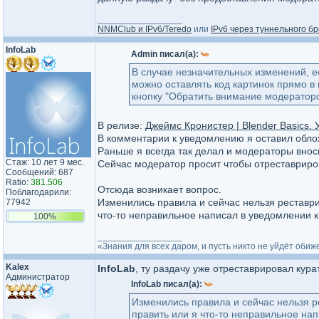
_________________
NNMClub и IPv6/Teredo
или
IPv6 через туннельного бр
InfoLab
Admin писал(а):
В случае незначительных изменений, ес
можно оставлять код картинок прямо в
кнопку "Обратить внимание модераторо
В релизе:
Джеймс Кронистер | Blender Basics. 
В комментарии к уведомлению я оставил облож
Раньше я всегда так делал и модераторы вно
Стаж: 10 лет 9 мес.
Сейчас модератор просит чтобы отреставриров
Сообщений: 687
Ratio:
381.506
Отсюда возникает вопрос.
Поблагодарили:
Изменились правила и сейчас нельзя реставр
77942
что-то неправильное написал в уведомлении к
100%
_________________
«Знания для всех даром, и пусть никто не уйдёт оби
Kalex
InfoLab
, ту раздачу уже отреставрировал кура
Администратор
InfoLab писал(а):
Изменились правила и сейчас нельзя 
править или я что-то неправильное на