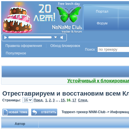
Портал
Форум
Правила оформления
Обход блокировок
Поиск :
Популярное
Устойчивый к блокировка
Отреставрируем и восстановим всем К
Страницы:
Пред.
1
,
2
,
3
... ,
15
,
16
,
17
След.
Торрент-трекер NNM-Club
->
Информаци
Автор