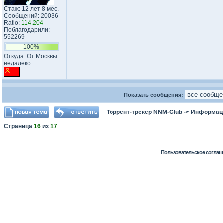
Стаж: 12 лет 8 мес.
Сообщений: 20036
Ratio:
114.204
Поблагодарили:
552269
100%
Откуда: От Москвы
недалеко...
Показать сообщения:
Торрент-трекер NNM-Club
->
Информаци
Страница
16
из
17
Пользовательское соглаш