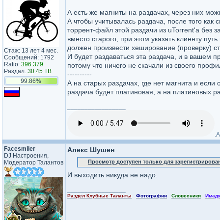
А есть же магниты на раздачах, через них можн
А чтобы учитывалась раздача, после того как с
торрент-файл этой раздачи из uTorrent'a без з
вместо старого, при этом указать клиенту пут
должен произвести хеширование (проверку) ста
Стаж: 13 лет 4 мес.
И будет раздаваться эта раздача, и в вашем 
Сообщений: 1792
Ratio:
396.379
потому что ничего не скачали из своего профи
Раздал:
30.45 TB
----------
99.86%
А на старых раздачах, где нет магнита и если
раздача будет платиновая, а на платиновых р
_________________
.A
Facesmiler
Алекс Шушен
DJ Настроения,
Просмотр доступен только для зарегистрирова
Модератор Талантов
И выходить никуда не надо.
_________________
Раздел Клубные Таланты
Фотографии
Словесники
Имад