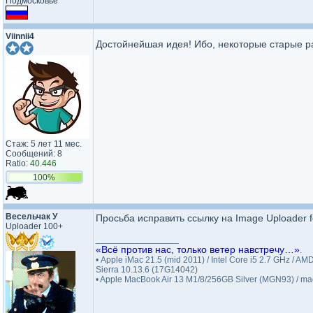
Подмосковье
Viinnii4
Достойнейшая идея! Ибо, некоторые старые р
Стаж: 5 лет 11 мес.
Сообщений: 8
Ratio:
40.446
100%
Весельчак У
Просьба исправить ссылку на Image Uploader 
Uploader 100+
_________________
«Всё против нас, только ветер навстречу…»
.
• Apple iMac 21.5 (mid 2011) / Intel Core i5 2.7 GHz 
Sierra 10.13.6 (17G14042)
• Apple MacBook Air 13 M1/8/256GB Silver (MGN93) / 