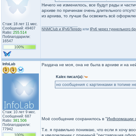
Ничего не изменилось, все будут рады и част
архиве по причинам очень длительного отсутс
из архива, то лучше бы освежить всё оформле
Стаж: 18 лет 11 мес.
_________________
Сообщений: 49407
NNMClub и IPv6/Teredo
или
IPv6 через туннельного бр
Ratio:
255.514
Поблагодарили:
16547
100%
InfoLab
Раздача не моя, она не была в архиве и на не
Kalex писал(а):
но сообщения с картинками в топике нет
Стаж: 10 лет 9 мес.
Сообщений: 687
Моё сообщение сохранилось в "
Информации о
Ratio:
381.506
Поблагодарили:
77942
Т.е. я правильно понимаю, что если я хочу во
в уведомлении с причиной "реставрация оформ
100%