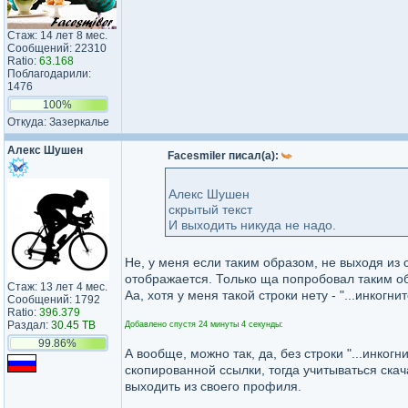
Стаж: 14 лет 8 мес.
Сообщений: 22310
Ratio:
63.168
Поблагодарили:
1476
100%
Откуда: Зазеркалье
Алекс Шушен
Facesmiler писал(а):
Алекс Шушен
скрытый текст
И выходить никуда не надо.
Не, у меня если таким образом, не выходя из 
отображается. Только ща попробовал таким о
Стаж: 13 лет 4 мес.
Аа, хотя у меня такой строки нету - "...инкогнит
Сообщений: 1792
Ratio:
396.379
Раздал:
30.45 TB
Добавлено спустя 24 минуты 4 секунды:
99.86%
А вообще, можно так, да, без строки "...инкогн
скопированной ссылки, тогда учитываться скача
выходить из своего профиля.