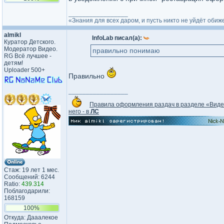
_________________
«Знания для всех даром, и пусть никто не уйдёт оби
almikl
InfoLab писал(а):
Куратор Детского.
Модератор Видео.
правильно понимаю
RG Всё лучшее -
детям!
Uploader 500+
Правильно
_________________
Правила оформления раздач в разделе «Вид
него - в
ЛС
Стаж: 19 лет 1 мес.
Сообщений: 6244
Ratio:
439.314
Поблагодарили:
168159
100%
Откуда: Дааалекое