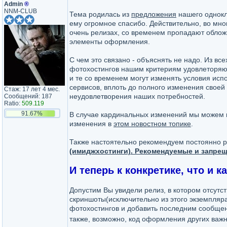
Admin
®
NNM-CLUB
Тема родилась из
предложения
нашего однок
ему огромное спасибо. Действительно, во мно
очень релизах, со временем пропадают обложк
элементы оформления.
С чем это связано - объяснять не надо. Из вс
фотохостингов нашим критериям удовлеторяют
и те со временем могут изменять условия исп
сервисов, вплоть до полного изменения своей
Стаж: 17 лет 4 мес.
неудовлетворения наших потребностей.
Сообщений: 187
Ratio:
509.119
91.67%
В случае кардинальных изменений мы можем 
изменения в
этом новостном топике
.
Также настоятельно рекомендуем постоянно р
(имиджхостинги). Рекомендуемые и запре
И теперь к конкретике, что и к
Допустим Вы увидели релиз, в котором отсутст
скриншоты(исключительно из этого экземпляра
фотохостингов и добавить последним сообщени
также, возможно, код оформления других важн