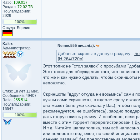
Ratio:
109.017
Раздал:
72.02 TB
Поблагодарили:
2929
100%
Откуда: Берлин
Kalex
Nemec555 писал(а):
Администратор
Добавьте скрины в данную раздачу -
Бо
[H.264/720p]
Этот топик не "стол заявок" с просьбами "добав
Этот топик для обсуждения того, что написано
что же и как нужно сделать, чтобы скриншоты и
непонятно.
Стаж: 18 лет 11 мес.
Скриншоты "вдруг откуда ни возьмись" сами п
Сообщений: 49407
нужны сами скриншоты, в идеале сразу с кодом
Ratio:
255.514
Поблагодарили:
она может быть уже скачана у Вас), чтобы пол
16547
рекомендуется, не ошибетесь), заодно поддер
100%
дать вторую жизнь релизу. И особенно, если 
вместе с этим торрент перерегистрирован (
Вк
И т.д. Читайте шапку топика, там всё написан
или полностью под ключ, по своей инициативе,
данную раздачу" без предоставления модерат