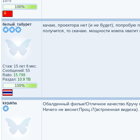
1575
100%
белый_табурет
качаю, проектора нет (и не будет), попробую 
получится, то скачаю. мощности компа хватит 
Стаж: 15 лет 8 мес.
Сообщений: 55
Ratio:
15.799
Раздал:
10.9 TB
100%
kirjukha
Обалденный фильм!Отличное качество.Кручу н
Ничего не виснет.Проц.i7(встроенная видюха).