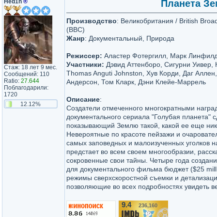
Hed1n
®
Планета Зем
Производство
: Великобритания / British Broa
(BBC)
Жанр
: Документальный, Природа
Режиссер:
Аластер Фотергилл, Марк Линфил
Участники:
Дэвид Аттенборо, Сигурни Уивер, 
Стаж: 18 лет 9 мес.
Thomas Anguti Johnston, Хув Корди, Даг Аллен
Сообщений: 110
Ratio:
27.644
Андерсон, Том Кларк, Дэни Клейе-Маррель
Поблагодарили:
1720
Описание
:
12.12%
Создатели отмеченного многократными награ
документального сериала "Голубая планета" 
показывающий Землю такой, какой ее еще ник
Невероятные по красоте пейзажи и очаровате
самых заповедных и малоизученных уголков 
предстает во всем своем многообразии, расс
сокровенные свои тайны. Четыре года создан
для документального фильма бюджет ($25 mil
режимы сверхскоростной съемки и детализаци
позволяющие во всех подробностях увидеть в
9.4
236,160
/10