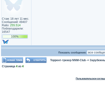
Стаж: 18 лет 11 мес.
Сообщений: 49407
Ratio:
255.514
Поблагодарили:
16547
100%
Показать сообщения:
Торрент-трекер NNM-Club
->
Зарубежны
Страница
4
из
4
Пользовательское соглаш