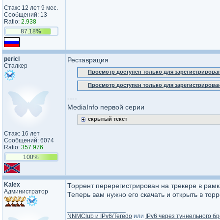
Стаж: 12 лет 9 мес.
Сообщений: 13
Ratio:
2.938
87.18%
pericl
Реставрация
Сталкер
Просмотр доступен только для зарегистрирова
Просмотр доступен только для зарегистрирова
----
MediaInfo первой серии
скрытый текст
Стаж: 16 лет
Сообщений: 6074
Ratio:
357.976
100%
Kalex
Торрент перерегистрирован на трекере в рам
Администратор
Теперь вам нужно его скачать и открыть в тор
_________________
NNMClub и IPv6/Teredo
или
IPv6 через туннельного бр