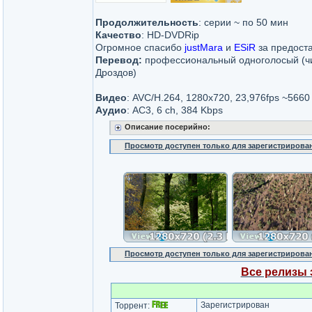
Продолжительность
: серии ~ по 50 мин
Качество
: HD-DVDRip
Огромное спасибо
justMara
и
ESiR
за предост
Перевод:
профессиональный одноголосый (ч
Дроздов)
Видео
: AVC/H.264, 1280x720, 23,976fps ~5660
Аудио
: AC3, 6 ch, 384 Kbps
Описание посерийно:
Просмотр доступен только для зарегистрирова
Просмотр доступен только для зарегистрирова
Все релизы 
Зарегистрирован
Торрент: