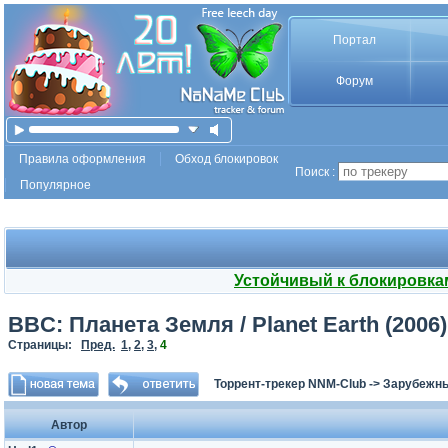
Портал
Форум
Правила оформления
Обход блокировок
Поиск :
Популярное
Устойчивый к блокировка
BBC: Планета Земля / Planet Earth (2006)
Страницы:
Пред.
1
,
2
,
3
,
4
Торрент-трекер NNM-Club
->
Зарубежны
Автор