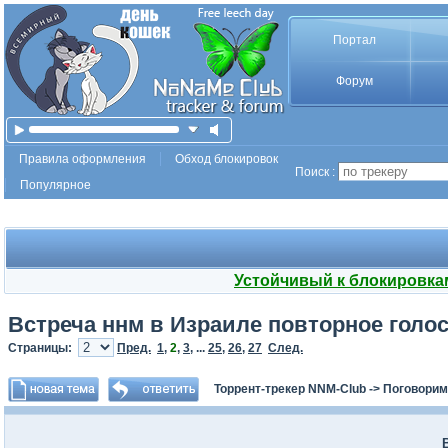
Портал
Форум
Правила оформления
Обход блокировок
Поиск :
Популярное
Устойчивый к блокировка
Встреча ннм в Израиле повторное голос
Страницы:
Пред.
1
,
2
,
3
, ...
25
,
26
,
27
След.
Торрент-трекер NNM-Club
->
Поговорим
В