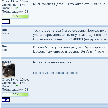
Стаж: 19 лет 10 мес.
Ruti
Ракевет Цафон? Ето какая станция? Я в Т.
Сообщений: 174
Ratio:
1.812
Поблагодарили: 78
100%
Ruti
Те, кто едет в Бат Ям со стороны Иерусалима (
Гость
улица параллельная пляжу. ТОка надо спросить
Справочная Эгеда: 03 6948888 (на русском то
Ruti
В Тель Авиве у вокзала рядом с Арлозоров ест
Гость
Цафон. Там еще есть сервис Эл-Аля - "тром ти
Bagira
Ruti
это ракевет мерказ
_________________
Listen to your heartbeat and dance
Стаж: 19 лет 10 мес.
Сообщений: 174
Ratio:
1.812
Поблагодарили: 78
100%