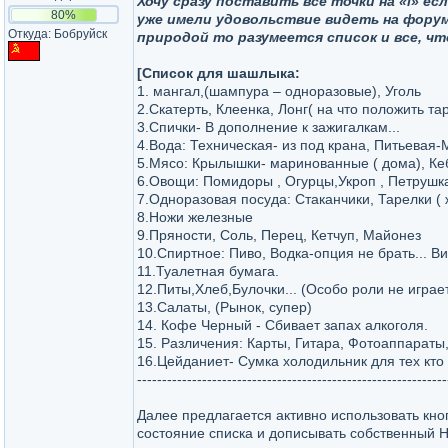
Хочу сразу поставить все точки на «i» 
80%
уже имели удовольствие видеть на форуме
Откуда: Бобруйск
природой то разумеется список и все, чт
[Список для шашлыка:
1. мангал,(шампура – одноразовые), Уголь
2.Скатерть, Клеенка, Лонг( на что положить та
3.Спички- В дополнение к зажигалкам...
4.Вода: Техническая- из под крана, Питьевая-
5.Мясо: Крылышки- маринованные ( дома), Ке
6.Овощи: Помидоры , Огурцы,Укроп , Петрушк
7.Одноразовая посуда: Стаканчики, Тарелки ( 
8.Ножи железные
9.Пряности, Соль, Перец, Кетчуп, Майонез
10.Спиртное: Пиво, Водка-опция не брать... В
11.Туалетная бумага.
12.Питы,Хлеб,Булочки... (Особо роли не играет
13.Салаты, (Рынок, супер)
14. Кофе Черный - Сбивает запах алкоголя.
15. Различения: Карты, Гитара, Фотоаппараты
16.Цейданиет- Сумка холодильник для тех кто
--------------------------------------------------------------
Далее предлагается активно использовать кн
состояние списка и дописывать собственный Ни