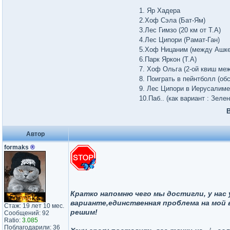
1. Яр Хадера
2.Хоф Сэла (Бат-Ям)
3.Лес Гимзо (20 км от Т.А)
4.Лес Ципори (Рамат-Ган)
5.Хоф Ницаним (между Ашк
6.Парк Яркон (Т.А)
7. Хоф Ольга (2-ой квиш ме
8. Поиграть в пейнтболл (об
9. Лес Ципори в Иерусалиме
10.Паб.. (как вариант : Зеле
В
Автор
formaks
®
Кратко напомню чего мы достигли, у нас
варианте,единственная проблема на мой в
Стаж: 19 лет 10 мес.
решим!
Сообщений: 92
Ratio:
3.085
Поблагодарили: 36