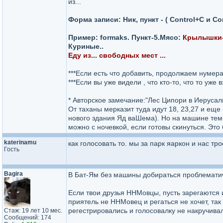
из...
Форма записи: Ник, пункт - ( Control+C и Co
Пример: formaks. Пункт-5.Мясо:
Крылышки- 
Куриные..
Еду из... свободных мест ...
***Если есть что добавить, продолжаем нумер
***Если вы уже видели , что кто-то, что то уже
* Авторское замечание:"Лес Ципори в Иерусали
От таханы мерказит туда идут 18, 23,27 и еще
нового здания Яд ваШема). Но на машине тем, 
можно с ночевкой, если готовы скинуться. Это
katerinamu
как голосовать то. мы за парк яаркон и нас тро
Гость
Bagira
В Бат-Ям без машины добираться проблематичн
Если твои друзья ННМовцы, пусть зарегаются и 
приятель не ННМовец и регаться не хочет, так 
регестрировались и голосовалку не накручивал
Стаж: 19 лет 10 мес.
Сообщений: 174