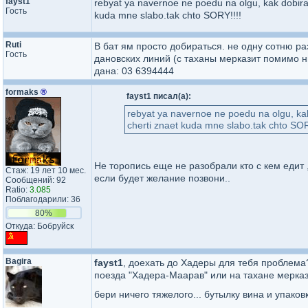
fayst1
rebyat ya navernoe ne poedu na olgu, kak dobirat
Гость
kuda mne slabo.tak chto SORY!!!!
Ruti
В бат ям просто добираться. не одну сотню ра
Гость
дановских линий (с таханы мерказит помимо н
дана: 03 6394444
formaks
®
fayst1 писал(а):
rebyat ya navernoe ne poedu na olgu, kak
cherti znaet kuda mne slabo.tak chto SOR
Не торопись еще не разобрали кто с кем едит 
Стаж: 19 лет 10 мес.
если будет желание позвони..
Сообщений: 92
Ratio:
3.085
Поблагодарили: 36
80%
Откуда: Бобруйск
Bagira
fayst1
, доехать до Хадеры для тебя проблема? 
поезда "Хадера-Маарав" или на тахане мерказ
бери ничего тяжелого... бутылку вина и упаков