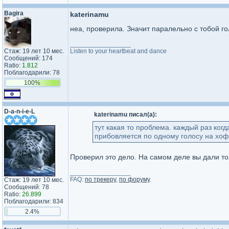
Bagira
katerinamu
неа, проверила. Значит паралельно с тобой го
_________________
Стаж: 19 лет 10 мес.
Listen to your heartbeat and dance
Сообщений: 174
Ratio:
1.812
Поблагодарили: 78
100%
D-a-n-i-e-L
katerinamu писал(а):
тут какая то проблема. каждый раз когд
прибовляется по одному голосу на хоф 
Проверил это дело. На самом деле вы дали тол
_________________
FAQ:
по трекеру
,
по форуму
.
Стаж: 19 лет 10 мес.
Сообщений: 78
Ratio:
26.899
Поблагодарили: 834
2.4%