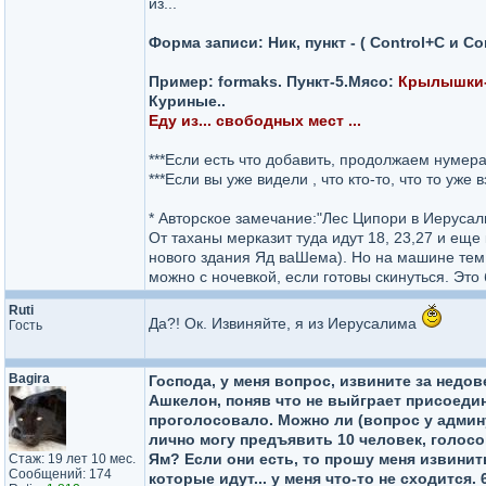
из...
Форма записи: Ник, пункт - ( Control+C и Co
Пример: formaks. Пункт-5.Мясо:
Крылышки- 
Куриные..
Еду из... свободных мест ...
***Если есть что добавить, продолжаем нумер
***Если вы уже видели , что кто-то, что то уже
* Авторское замечание:"Лес Ципори в Иерусали
От таханы мерказит туда идут 18, 23,27 и еще
нового здания Яд ваШема). Но на машине тем, 
можно с ночевкой, если готовы скинуться. Это
Ruti
Да?! Ок. Извиняйте, я из Иерусалима
Гость
Bagira
Господа, у меня вопрос, извините за недов
Ашкелон, поняв что не выйграет присоедини
проголосовало. Можно ли (вопрос у админу
лично могу предъявить 10 человек, голосо
Ям? Если они есть, то прошу меня извинить,
Стаж: 19 лет 10 мес.
Сообщений: 174
которые идут... у меня что-то не сходится. 