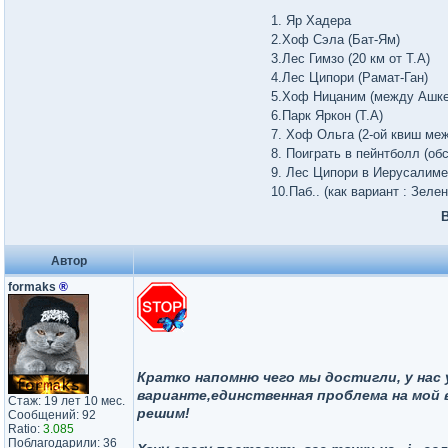
1. Яр Хадера
2.Хоф Сэла (Бат-Ям)
3.Лес Гимзо (20 км от Т.А)
4.Лес Ципори (Рамат-Ган)
5.Хоф Ницаним (между Ашк
6.Парк Яркон (Т.А)
7. Хоф Ольга (2-ой квиш ме
8. Поиграть в пейнтболл (об
9. Лес Ципори в Иерусалиме
10.Паб.. (как вариант : Зеле
В
Автор
formaks
®
Кратко напомню чего мы достигли, у нас
варианте,единственная проблема на мой в
Стаж: 19 лет 10 мес.
решим!
Сообщений: 92
Ratio:
3.085
Поблагодарили: 36