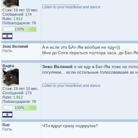
_________________
Listen to your heartbeat and dance
Стаж: 19 лет 10 мес.
Сообщений: 174
Ratio:
1.812
Поблагодарили: 78
100%
Зевс Великий
А я если это БАт-Ям вообше не еду=))
Гость
Мне до Олги переться полтора часа, до Бат
Bagira
Зевс Великий
я не еду в Бат-Ям тоже не пото
погуляем... если остальные голосовавшие за не
_________________
Listen to your heartbeat and dance
Стаж: 19 лет 10 мес.
Сообщений: 174
Ratio:
1.812
Поблагодарили: 78
100%
Ruti
ЧТо вдруг сразу подкрутка?
Гость