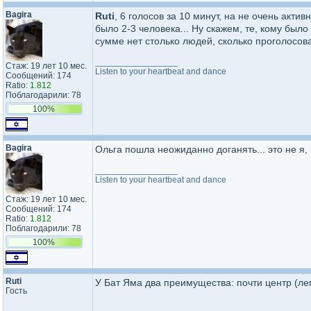
Bagira
Ruti
, 6 голосов за 10 минут, на не очень акт
было 2-3 человека... Ну скажем, те, кому было
сумме нет столько людей, сколько проголосовал
_________________
Стаж: 19 лет 10 мес.
Listen to your heartbeat and dance
Сообщений: 174
Ratio:
1.812
Поблагодарили: 78
100%
Bagira
Ольга пошла неожиданно доганять... это не я, 
_________________
Listen to your heartbeat and dance
Стаж: 19 лет 10 мес.
Сообщений: 174
Ratio:
1.812
Поблагодарили: 78
100%
Ruti
У Бат Яма два преимущества: почти центр (лег
Гость