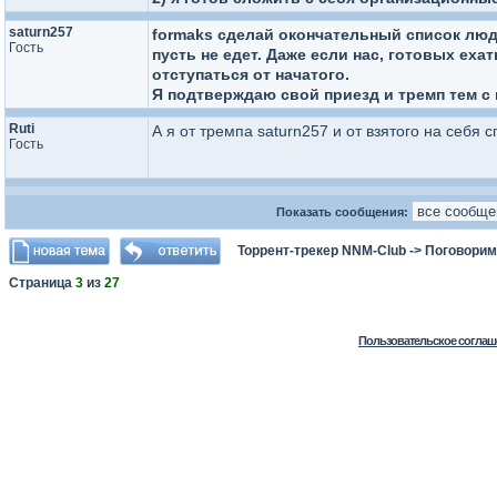
saturn257
formaks сделай окончательный список люде
Гость
пусть не едет. Даже если нас, готовых еха
отступаться от начатого.
Я подтверждаю свой приезд и тремп тем с
Ruti
А я от тремпа saturn257 и от взятого на себя 
Гость
Показать сообщения:
Торрент-трекер NNM-Club
->
Поговорим
Страница
3
из
27
Пользовательское соглаш