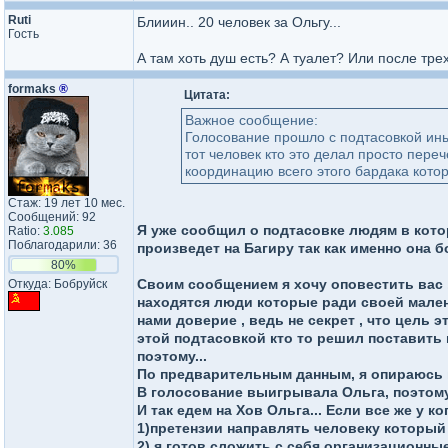
Ruti
Блииин.. 20 человек за Ольгу...
Гость
А там хоть душ есть? А туалет? Или после тре
formaks
®
Цитата:
Важное сообщение:
Голосование прошло с подтасовкой иным
тот человек кто это делал просто пере
координацию всего этого бардака котор
Стаж: 19 лет 10 мес.
Сообщений: 92
Я уже сообщил о подтасовке людям в котор
Ratio:
3.085
Поблагодарили: 36
произведет на Багиру так как именно она б
80%
Своим сообщением я хочу оповестить вас , 
Откуда: Бобруйск
находятся люди которые ради своей мале
нами доверие , ведь не секрет , что цель 
этой подтасовкой кто то решил поставить 
поэтому...
По предварительным данным, я опираюсь 
В голосование выигрывала Ольга, поэтому 
И так едем на Хов Ольга... Если все же у к
1)претензии направлять человеку который р
2) я готов сложить с себя организационные