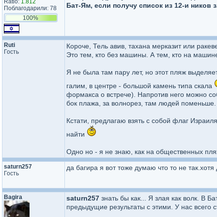
Ratio:
1.812
Бат-Ям, если получу список из 12-и ников
Поблагодарили: 78
100%
Ruti
Короче, Тель авив, тахана мерказит или ракев
Гость
Это тем, кто без машины. А тем, кто на маши
Я не была там пару лет, но этот пляж выделяет
галим, в центре - большой камень типа скала
формакса о встрече). Напротив него можно со
бок плажа, за волнорез, там людей поменьше.
Кстати, предлагаю взять с собой флаг Израиля
найти
Одно но - я не знаю, как на общественных пля
saturn257
да багира я вот тоже думаю что то не так.хот
Гость
Bagira
saturn257
знать бы как... Я злая как волк. В 
предыдущие результаты с этими. У нас всего с