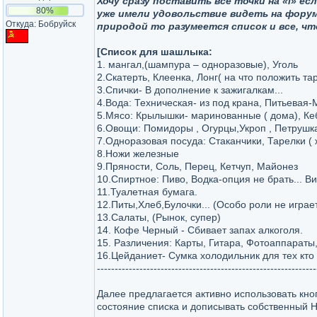
Хочу сразу поставить все точки на «i» 
80%
уже имели удовольствие видеть на форуме
Откуда: Бобруйск
природой то разумеется список и все, чт
[Список для шашлыка:
1. мангал,(шампура – одноразовые), Уголь
2.Скатерть, Клеенка, Лонг( на что положить та
3.Спички- В дополнение к зажигалкам...
4.Вода: Техническая- из под крана, Питьевая-
5.Мясо: Крылышки- маринованные ( дома), Ке
6.Овощи: Помидоры , Огурцы,Укроп , Петрушк
7.Одноразовая посуда: Стаканчики, Тарелки ( 
8.Ножи железные
9.Пряности, Соль, Перец, Кетчуп, Майонез
10.Спиртное: Пиво, Водка-опция не брать... В
11.Туалетная бумага.
12.Питы,Хлеб,Булочки... (Особо роли не играет
13.Салаты, (Рынок, супер)
14. Кофе Черный - Сбивает запах алкоголя.
15. Различения: Карты, Гитара, Фотоаппараты
16.Цейданиет- Сумка холодильник для тех кто
--------------------------------------------------------------
Далее предлагается активно использовать кн
состояние списка и дописывать собственный Ни