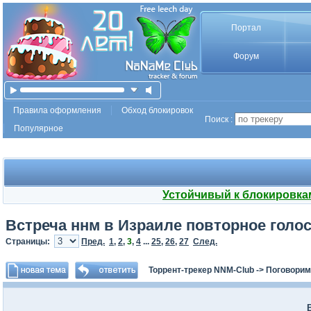
Портал
Форум
Правила оформления
Обход блокировок
Поиск :
Популярное
Устойчивый к блокировка
Встреча ннм в Израиле повторное голос
Страницы:
Пред.
1
,
2
,
3
,
4
...
25
,
26
,
27
След.
Торрент-трекер NNM-Club
->
Поговорим
В