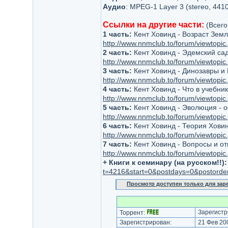
Аудио
: MPEG-1 Layer 3 (stereo, 4410
Ссылки на другие части:
(Всего
1 часть:
Кент Ховинд - Возраст Земли
http://www.nnmclub.to/forum/viewtop
2 часть:
Кент Ховинд - Эдемский сад 
http://www.nnmclub.to/forum/viewtop
3 часть:
Кент Ховинд - Динозавры и Б
http://www.nnmclub.to/forum/viewtop
4 часть:
Кент Ховинд - Что в учебника
http://www.nnmclub.to/forum/viewtop
5 часть:
Кент Ховинд - Эволюция - осно
http://www.nnmclub.to/forum/viewtop
6 часть:
Кент Ховинд - Теория Ховинд
http://www.nnmclub.to/forum/viewtop
7 часть:
Кент Ховинд - Вопросы и отв
http://www.nnmclub.to/forum/viewtop
+ Книги к семинару (на русском!!)
t=4216&start=0&postdays=0&postorde
Просмотр доступен только для за
Зарегистр
Торрент:
Зарегистрирован:
21 Фев 200