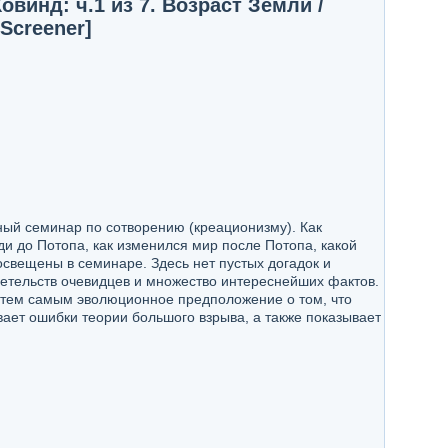
винд: ч.1 из 7. Возраст Земли /
DScreener]
ный семинар по сотворению (креационизму). Как
ди до Потопа, как изменился мир после Потопа, какой
освещены в семинаре. Здесь нет пустых догадок и
детельств очевидцев и множество интереснейших фактов.
я тем самым эволюционное предположение о том, что
вает ошибки теории большого взрыва, а также показывает