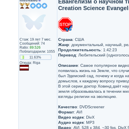
mistreated
®
Евангелизм о научном тв
Creation Science Evangel
Страна
: США
Стаж: 19 лет 7 мес.
Сообщений: 74
Жанр
: документальный, научный, р
Ratio:
89.526
Продолжительность
: 1:42:23
Поблагодарили: 1055
Перевод
: Любительский (одноголос
11.63%
Откуда: Riga
Описание
: Самoe популярное видео
появилась жизнь на Земле, что случ
был Эдемский сад, почему и когда н
домыслов, к каждому вопросу привод
В этой серии доктор Ховинд даёт н
земля образовывалась в течении мил
взгляды религии на эволюцию.
Качество
: DVDScreener
Формат
: AVI
Видео кодек
: DivX
Аудио кодек
: MP3
Видео
: AVI, 528 x 384, ~30 fps, DivX 