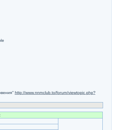
le
новения"
http://www.nnmclub.to/forum/viewtopic.php?
t