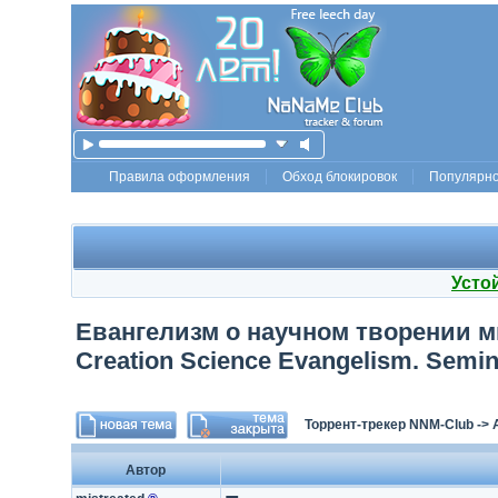
Правила оформления
Обход блокировок
Популярн
Усто
Евангелизм о научном творении ми
Creation Science Evangelism. Semina
Торрент-трекер NNM-Club
->
Автор