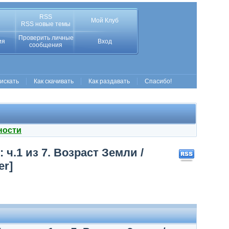
RSS
Мой Клуб
RSS новые темы
Проверить личные
ия
Вход
сообщения
 искать
Как скачивать
Как раздавать
Спасибо!
ности
ч.1 из 7. Возраст Земли /
er]