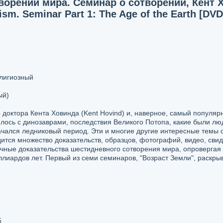
орении мира. Семинар о сотворении, Кент Хо
ism. Seminar Part 1: The Age of the Earth [DV
елигиозный
ый)
 доктора Кента Ховинда (Kent Hovind) и, наверное, самый популяр
илось с динозаврами, последствия Великого Потопа, какие были лю
ачался ледниковый период. Эти и многие другие интересные темы 
ится множество доказательств, образцов, фотографий, видео, сви
аучные доказательства шестидневного сотворения мира, опроверга
лиардов лет. Первый из семи семинаров, "Возраст Земли", раскры
5