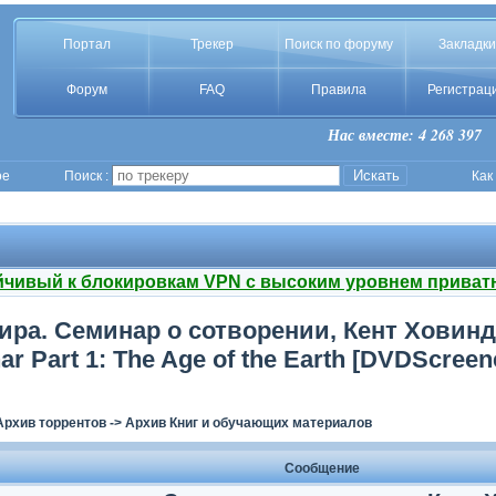
Портал
Трекер
Поиск по форуму
Закладки
Форум
FAQ
Правила
Регистрац
Нас вместе: 4 268 397
ое
Поиск :
Как
йчивый к блокировкам VPN с высоким уровнем приват
ра. Семинар о сотворении, Кент Ховинд: 
r Part 1: The Age of the Earth [DVDScreen
Архив торрентов
->
Архив Книг и обучающих материалов
Сообщение