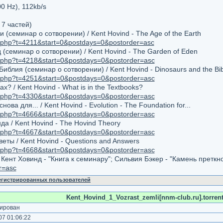
0 Hz), 112kb/s
 7 частей)
 (семинар о сотворении) / Kent Hovind - The Age of the Earth
ic.php?t=4211&start=0&postdays=0&postorder=asc
(семинар о сотворении) / Kent Hovind - The Garden of Eden
ic.php?t=4218&start=0&postdays=0&postorder=asc
иблия (семинар о сотворении) / Kent Hovind - Dinosaurs and the Bib
ic.php?t=4251&start=0&postdays=0&postorder=asc
х? / Kent Hovind - What is in the Textbooks?
ic.php?t=4330&start=0&postdays=0&postorder=asc
ва для... / Kent Hovind - Evolution - The Foundation for...
ic.php?t=4666&start=0&postdays=0&postorder=asc
а / Kent Hovind - The Hovind Theory
ic.php?t=4667&start=0&postdays=0&postorder=asc
еты / Kent Hovind - Questions and Answers
ic.php?t=4668&start=0&postdays=0&postorder=asc
:
Кент Ховинд - "Книга к семинару"; Сильвия Бэкер - "Камень претк
r=asc
регистрированных пользователей
Kent_Hovind_1_Vozrast_zemli[nnm-club.ru].torren
ирован
7 01:06:22