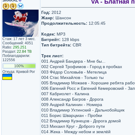
SHAKAL
®
VA - Блатная 
Год:
2012
Жанр:
Шансон
Продолжительность:
12:05:45
Кодек:
MP3
Стаж: 17 лет 3 мес.
Битрейт:
128 kbps
Сообщений: 4051
Тип битрейта:
CBR
Ratio:
295.251
Раздал:
22.84 TB
Трек лист:
Поблагодарили:
122556
001 Андрей Бандера - Мне бы...
100%
002 Сергей Трофимов - Город в пробках
Откуда: Кривой Рог
003 Фёдор Соловьёв - Метелица
004 Стас Михайлов - Только ты
005 Владимир Можаев - Хорошие ребята работ
006 Евгений Росс и Евгений Кемеровский - За
007 Кабриолет - Калина
008 Александр Багров - Дорога
009 Андрей Калинин - Номера
010 Владимир Ухтинский - Дальнобойщик
011 Борис Шварцман - Пробки
012 Владимир Кузнецов - Дорога домой
013 Михаил Круг - Доброго пути
014 Жека - Между небом и землёй