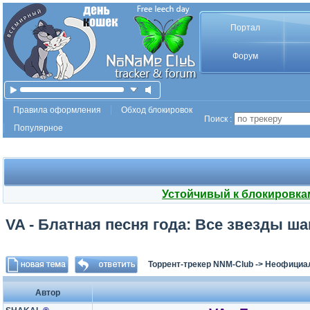
Портал
Форум
Правила оформления
Обход блокировок
Поиск :
Популярное
Устойчивый к блокировка
VA - Блатная песня года: Все звезды ша
Торрент-трекер NNM-Club
->
Неофициа
Автор