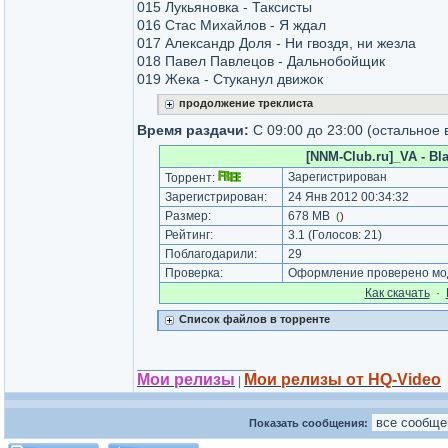
015 Лукьяновка - Таксисты
016 Стас Михайлов - Я ждал
017 Александр Доля - Ни гвоздя, ни жезла
018 Павел Павлецов - Дальнобойщик
019 Жека - Стуканул движок
продолжение треклиста
Время раздачи:
С 09:00 до 23:00 (остальное 
[NNM-Club.ru]_VA - Bl
Зарегистрирован
Торрент:
Зарегистрирован:
24 Янв 2012 00:34:32
Размер:
678 MB
(
)
Рейтинг:
3.1
(Голосов:
21
)
Поблагодарили:
29
Проверка:
Оформление проверено мод
Как cкачать
·
Список файлов в торренте
_________________
Мои релизы
Мои релизы от HQ-Video
|
Показать сообщения: