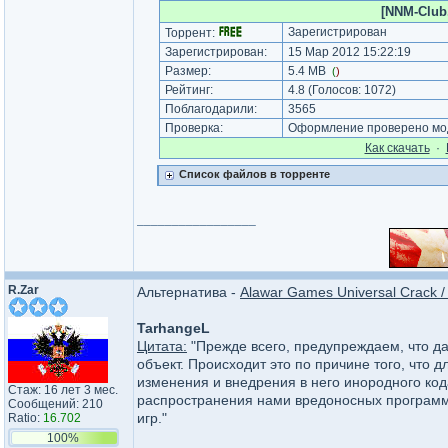
[NNM-Club.
Зарегистрирован
Торрент:
Зарегистрирован:
15 Мар 2012 15:22:19
Размер:
5.4 MB
(
)
Рейтинг:
4.8
(Голосов:
1072
)
Поблагодарили:
3565
Проверка:
Оформление проверено мод
Как cкачать
·
Список файлов в торренте
_________________
R.Zar
Альтернатива -
Alawar Games Universal Crack /
TarhangeL
Цитата:
"Прежде всего, предупреждаем, что д
объект. Происходит это по причине того, что
изменения и внедрения в него инородного код
Стаж: 16 лет 3 мес.
распространения нами вредоносных программ,
Сообщений: 210
игр."
Ratio:
16.702
100%