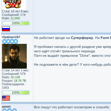
Стаж: 16 лет 8 мес.
Сообщений: 179
Ratio:
11.068
100%
VladislavV87
Не работает вроде на
Суперферму
. На
Farm 
Я пробовал скачать с другой раздачи уже кряк
чего идёт отсчёт триального периода.
Патч не выдаёт привычное "Done", вместо этог
Не подскажете в чём дело? У кого-нибудь раб
Стаж: 14 лет 1 мес.
Сообщений: 578
Ratio:
30.108
Раздал:
18.76 TB
Поблагодарили:
1063
100%
диарх
Все пишут что работает посмотрим и спасибо