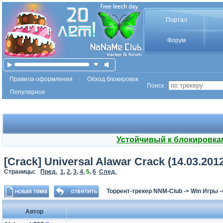
Портал
Форум
Правила оформления
Обход блокировок
Поиск :
Популярное
Устойчивый к блокировка
[Crack] Universal Alawar Crack (14.03.2012
Страницы:
Пред.
1
,
2
,
3
,
4
,
5
,
6
След.
Торрент-трекер NNM-Club
->
Win Игры
-
Автор