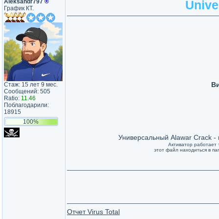
Aleksandr797
®
Unive
График КТ.
Ви
Стаж: 15 лет 9 мес.
Сообщений: 505
Ratio:
11.46
Поблагодарили:
18915
100%
Универсальный Alawar Crack - 
Активатор работает т
этот файл находиться в па
Отчет Virus Total