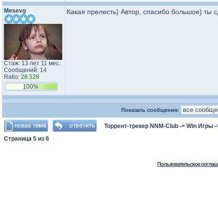
Mesevg
Какая прелесть) Автор, спасибо большое) ты 
Стаж: 13 лет 11 мес.
Сообщений: 14
Ratio:
28.528
100%
Показать сообщения:
Торрент-трекер NNM-Club
->
Win Игры
-
Страница
5
из
6
Пользовательское соглаш