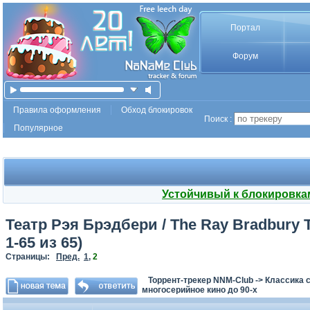
Портал
Форум
Правила оформления
Обход блокировок
Поиск :
Популярное
Устойчивый к блокировка
Театр Рэя Брэдбери / The Ray Bradbury T
1-65 из 65)
Страницы:
Пред.
1
,
2
Торрент-трекер NNM-Club
->
Классика с
многосерийное кино до 90-х