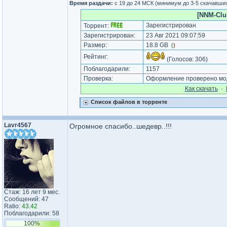
Время раздачи:
с 19 до 24 МСК (минимум до 3-5 скачавши
[NNM-Clu
Зарегистрирован
Торрент:
Зарегистрирован:
23 Авг 2021 09:07:59
Размер:
18.8 GB
(
)
Рейтинг:
(Голосов:
306
)
Поблагодарили:
1157
Проверка:
Оформление проверено мод
Как cкачать
·
Список файлов в торренте
Lavr4567
Огромное спасибо..шедевр..!!!
Стаж: 16 лет 9 мес.
Сообщений: 47
Ratio:
43.42
Поблагодарили: 58
100%