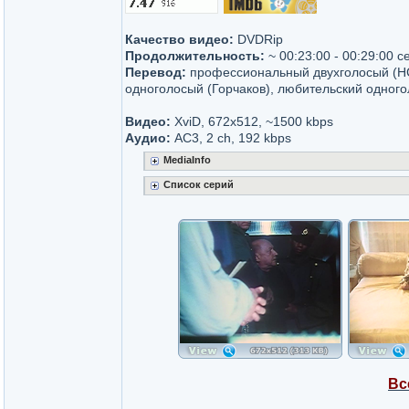
Качество видео:
DVDRip
Продолжительность:
~ 00:23:00 - 00:29:00 с
Перевод:
профессиональный двухголосый (Н
одноголосый (Горчаков), любительский одного
Видео:
XviD, 672x512, ~1500 kbps
Аудио:
AC3, 2 ch, 192 kbps
MediaInfo
Cписок серий
Вс