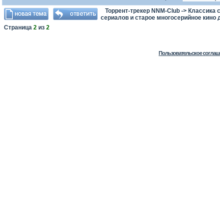
Торрент-трекер NNM-Club
->
Классика с
сериалов и старое многосерийное кино д
Страница
2
из
2
Пользовательское соглаш