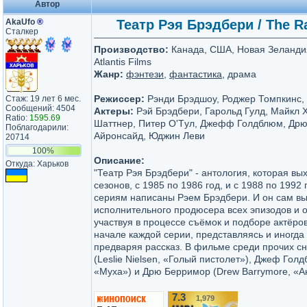
Автор
AkaUfo
®
Театр Рэя Брэдбери / The Ra
Сталкер
Производство:
Канада, США, Новая Зеландия 
Atlantis Films
Жанр:
фэнтези
,
фантастика
, драма
Режиссер:
Рэнди Брэдшоу, Роджер Томпкинс,
Стаж: 19 лет 6 мес.
Сообщений: 4504
Актеры:
Рэй Брэдбери, Гарольд Гулд, Майкл 
Ratio:
1595.69
Шаттнер, Питер O'Tул, Джефф Голдблюм, Дрю
Поблагодарили:
Айронсайд, Юджин Леви
20714
100%
Описание:
Откуда: Харьков
"Театр Рэя Брэдбери" - антология, которая вы
сезонов, с 1985 по 1986 год, и с 1988 по 1992
сериям написаны Рэем Брэдбери. И он сам вы
исполнительного продюсера всех эпизодов и о
участвуя в процессе съёмок и подборе актёров
начале каждой серии, представляясь и иногда 
предваряя рассказ. В фильме среди прочих с
(Leslie Nielsen, «Голый пистолет»), Джеф Голд
«Муха») и Дрю Берримор (Drew Barrymore, «А
7.3
1,979
/10