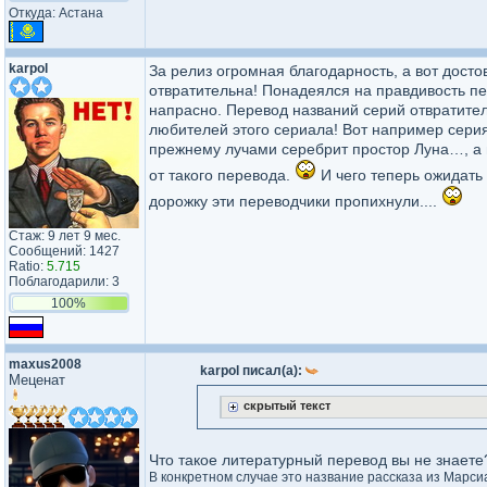
Откуда: Астана
karpol
За релиз огромная благодарность, а вот досто
отвратительна! Понадеялся на правдивость пе
напрасно. Перевод названий серий отвратител
любителей этого сериала! Вот например серия 3
прежнему лучами серебрит простор Луна…, а н
от такого перевода.
И чего теперь ожидать 
дорожку эти переводчики пропихнули....
Стаж: 9 лет 9 мес.
Сообщений: 1427
Ratio:
5.715
Поблагодарили: 3
100%
maxus2008
karpol писал(а):
Меценат
скрытый текст
Что такое литературный перевод вы не знаете
В конкретном случае это название рассказа из Марсиа