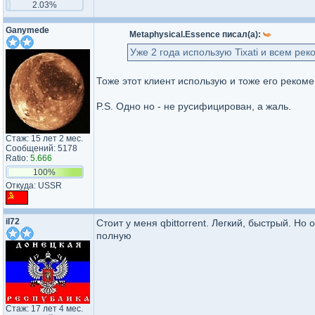
2.03%
Ganymede
Metaphysical.Essence писал(а):
Уже 2 года использую Tixati и всем ре
Тоже этот клиент использую и тоже его реком
P.S. Одно но - не русифицирован, а жаль.
Стаж: 15 лет 2 мес.
Сообщений: 5178
Ratio:
5.666
100%
Откуда: USSR
il72
Стоит у меня qbittorrent. Легкий, быстрый. Но
полную
Стаж: 17 лет 4 мес.