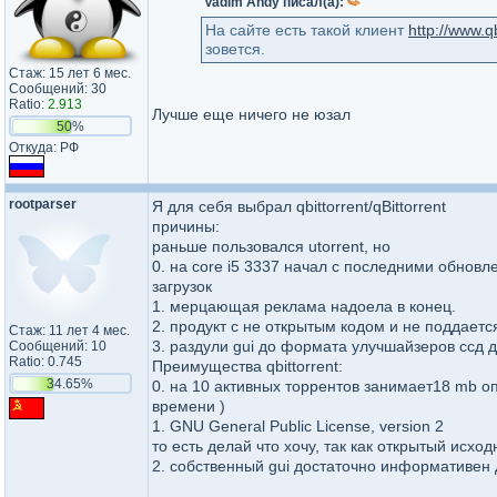
Vadim Andy писал(а):
На сайте есть такой клиент
http://www.q
зовется.
Стаж: 15 лет 6 мес.
Сообщений: 30
Ratio:
2.913
Лучше еще ничего не юзал
50%
Откуда: РФ
rootparser
Я для себя выбрал qbittorrent/qBittorrent
причины:
раньше пользовался utorrent, но
0. на core i5 3337 начал с последними обнов
загрузок
1. мерцающая реклама надоела в конец.
2. продукт с не открытым кодом и не поддает
Стаж: 11 лет 4 мес.
3. раздули gui до формата улучшайзеров ссд 
Сообщений: 10
Ratio: 0.745
Преимущества qbittorrent:
34.65%
0. на 10 активных торрентов занимает18 mb о
времени )
1. GNU General Public License, version 2
то есть делай что хочу, так как открытый исход
2. собственный gui достаточно информативен 