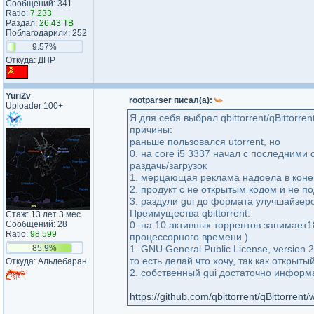
Сообщений: 341
Ratio:
7.233
Раздал:
26.43 TB
Поблагодарили: 252
9.57%
Откуда: ДНР
YuriZv
rootparser писал(а):
Uploader 100+
Я для себя выбрал qbittorrent/qBittorren
причины:
раньше пользовался utorrent, но
0. на core i5 3337 начал с последним
раздачь/загрузок
1. мерцающая реклама надоела в коне
2. продукт с не открытым кодом и не 
3. раздули gui до формата улучшайзеро
Преимущества qbittorrent:
Стаж: 13 лет 3 мес.
Сообщений: 28
0. на 10 активных торрентов занимает
Ratio:
98.599
процессорного времени )
85.9%
1. GNU General Public License, version 2
то есть делай что хочу, так как открыты
Откуда: Альдебаран
2. собственный gui достаточно информ
https://github.com/qbittorrent/qBittorrent/w