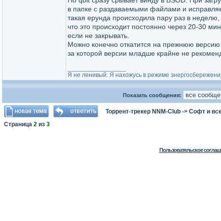
Но qbit сразу срывает винду в BSOD. При загр
в папке с раздаваемыми файлами и исправляе
такая ерунда происходила пару раз в неделю, 
что это происходит постоянно через 20-30 ми
если не закрывать.
Можно конечно откатится на прежнюю версию qb
за которой версии младше крайне не рекомен
_________________
Я не ленивый. Я нахожусь в режиме энергосбережени
Показать сообщения:
Торрент-трекер NNM-Club
->
Софт и все
Страница
2
из
3
Пользовательское соглаш