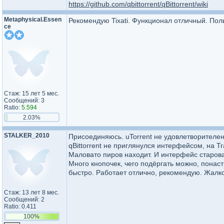
https://github.com/qbittorrent/qBittorrent/wiki
Metaphysi​cal.Essen​
Рекомендую Tixati. Функционал отличный. Пол
ce​
Стаж: 15 лет 5 мес.
Сообщений: 3
Ratio:
5.594
2.03%
STALKER_2010
Присоединяюсь. uTorrent не удовлетворителе
qBittorrent не приглянулся интерфейсом, на Tr
Маловато пиров находит. И интерфейс староват
Много кнопочек, чего подёргать можно, понас
быстро. Работает отлично, рекомендую. Жалко
Стаж: 13 лет 8 мес.
Сообщений: 2
Ratio: 0.411
100%