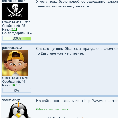
energetix_user
У меня тоже было подобное ощущение, заменил 
хеш-сум как по моему меньше.
Стаж: 14 лет 1 мес.
Сообщений: 35
Ratio:
2.11
Поблагодарили: 367
100%
puchkar2012
Считаю лучшим Shareaza, правда она сложнова
то Вы с неё уже не слезите.
Стаж: 13 лет 5 мес.
Сообщений: 49
Ratio:
16.365
0%
Vadim Andy
На сайте есть такой клиент
http://www.qbittorr
Добавлено спустя 46 секунд: