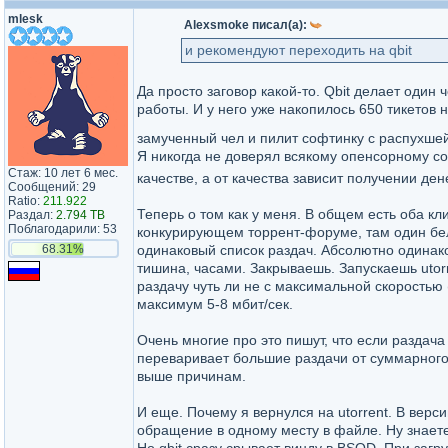
mlesk
Alexsmoke писал(а):
и рекомендуют переходить на qbit
Да просто заговор какой-то. Qbit делает один 
работы. И у него уже накопилось 650 тикетов 
замученный чел и пилит софтинку с распухшей
Я никогда не доверял всякому опенсорному со
Стаж: 10 лет 6 мес.
качестве, а от качества зависит получении ден
Сообщений: 29
Ratio:
211.922
Теперь о том как у меня. В общем есть оба кли
Раздал:
2.794 TB
Поблагодарили: 53
конкурирующем торрент-форуме, там один бел
68.31%
одинаковый список раздач. Абсолютно одинако
тишина, часами. Закрываешь. Запускаешь utorre
раздачу чуть ли не с максимальной скоростью 
максимум 5-8 мбит/сек.
Очень многие про это пишут, что если раздача 
переваривает большие раздачи от суммарного 
выше причинам.
И еще. Почему я вернулся на utorrent. В верс
обращение в одному месту в файле. Ну знаете