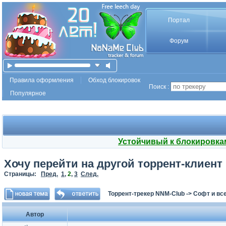
Портал
Форум
Правила оформления
Обход блокировок
Поиск :
Популярное
Устойчивый к блокировка
Хочу перейти на другой торрент-клиент
Страницы:
Пред.
1
,
2
,
3
След.
Торрент-трекер NNM-Club
->
Софт и все
Автор