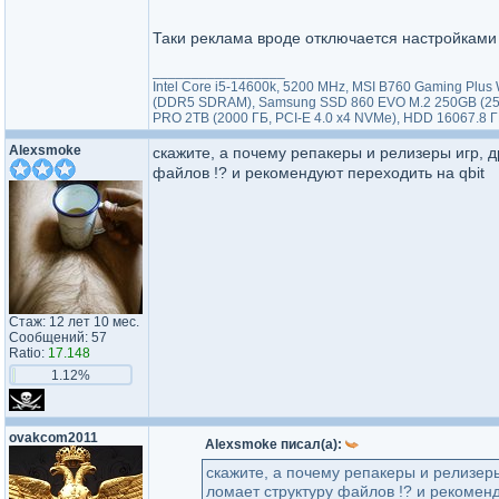
Таки реклама вроде отключается настройками
_________________
Intel Core i5-14600k, 5200 MHz, MSI B760 Gaming Plu
(DDR5 SDRAM), Samsung SSD 860 EVO M.2 250GB (250 
PRO 2TB (2000 ГБ, PCI-E 4.0 x4 NVMe), HDD 16067.8 
Alexsmoke
скажите, а почему репакеры и релизеры игр, д
файлов !? и рекомендуют переходить на qbit
Стаж: 12 лет 10 мес.
Сообщений: 57
Ratio:
17.148
1.12%
ovakcom2011
Alexsmoke писал(а):
скажите, а почему репакеры и релизеры
ломает структуру файлов !? и рекоменд