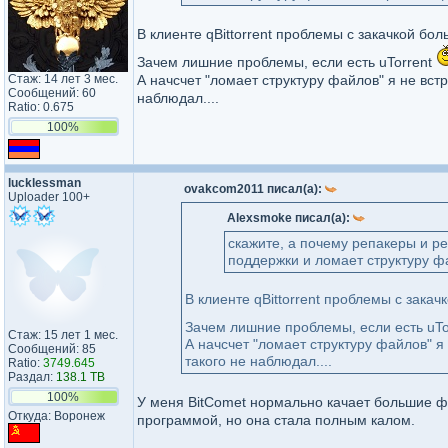
В клиенте qBittorrent проблемы с закачкой бо
Зачем лишние проблемы, если есть uTorrent
Стаж: 14 лет 3 мес.
А начсчет "ломает структуру файлов" я не вст
Сообщений: 60
наблюдал....
Ratio: 0.675
100%
lucklessman
ovakcom2011 писал(а):
Uploader 100+
Alexsmoke писал(а):
скажите, а почему репакеры и ре
поддержки и ломает структуру фа
В клиенте qBittorrent проблемы с зака
Зачем лишние проблемы, если есть uTo
Стаж: 15 лет 1 мес.
А начсчет "ломает структуру файлов" я
Сообщений: 85
такого не наблюдал....
Ratio:
3749.645
Раздал:
138.1 TB
100%
У меня BitComet нормально качает большие фа
Откуда: Воронеж
программой, но она стала полным калом.