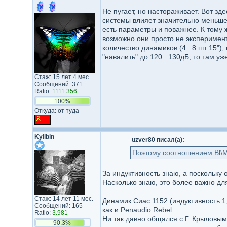
Не пугает, но настораживает. Вот зд
системы влияет значительно меньше 
есть параметры и поважнее. К тому 
возможно они просто не эксперимент
количество динамиков (4...8 шт 15"
"навалить" до 120...130дБ, то там у
Стаж: 15 лет 4 мес.
Сообщений: 371
Ratio:
1111.356
100%
Откуда: от туда
Kylibin
uzver80 писал(а):
Поэтому соотношением Bl\M
За индуктивность знаю, а поскольку
Насколько знаю, это более важно для
Стаж: 14 лет 11 мес.
Динамик
Сиас 1152
(индуктивность 1
Сообщений: 165
как и Penaudio Rebel.
Ratio:
3.981
Ни так давно общался с Г. Крыловым
90.3%