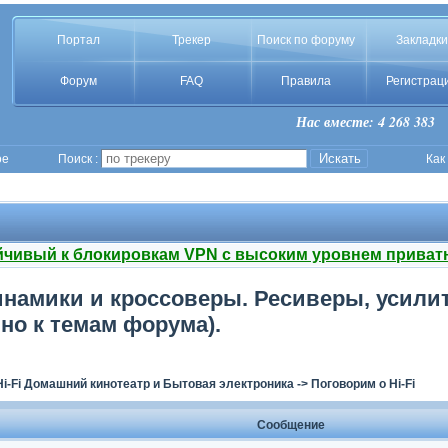
Портал
Трекер
Поиск по форуму
Закладки
Форум
FAQ
Правила
Регистрац
Нас вместе: 4 268 383
ое
Поиск :
Как
йчивый к блокировкам VPN с высоким уровнем приват
намики и кроссоверы. Ресиверы, усилите
но к темам форума).
Hi-Fi Домашний кинотеатр и Бытовая электроника
->
Поговорим о Hi-Fi
Сообщение