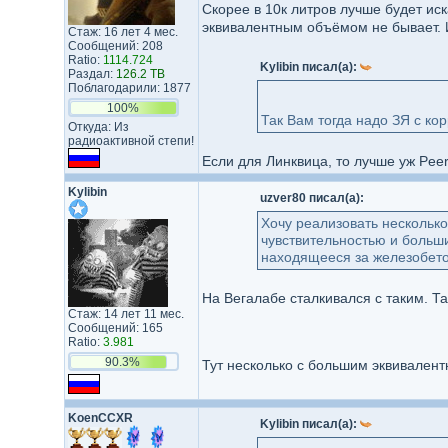
Скорее в 10к литров лучше будет иск
эквивалентным объёмом не бывает. И
Стаж: 16 лет 4 мес.
Сообщений: 208
Ratio:
1114.724
Kylibin писал(а):
Раздал:
126.2 TB
Поблагодарили: 1877
100%
Так Вам тогда надо ЗЯ с ко
Откуда: Из
радиоактивной степи!
Если для Линквица, то лучше уж Peer
Kylibin
uzver80 писал(а):
Хочу реализовать несколько
чувствительностью и больш
находящееся за железобето
На Вегалабе сталкивался с таким. Т
Стаж: 14 лет 11 мес.
Сообщений: 165
Ratio:
3.981
90.3%
Тут несколько с большим эквивалент
KoenCCXR
Kylibin писал(а):