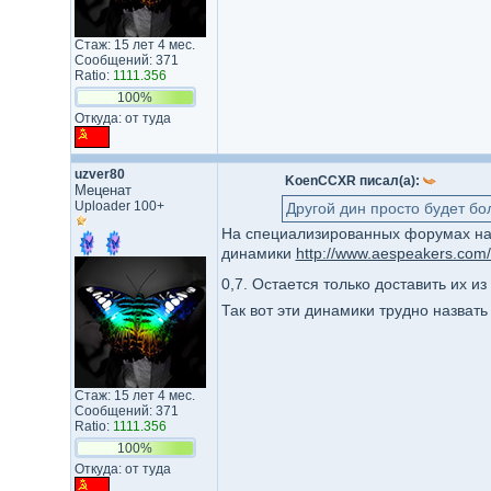
Стаж: 15 лет 4 мес.
Сообщений: 371
Ratio:
1111.356
100%
Откуда: от туда
uzver80
KoenCCXR писал(а):
Меценат
Uploader 100+
Другой дин просто будет бол
На специализированных форумах н
динамики
http://www.aespeakers.com/
0,7. Остается только доставить их 
Так вот эти динамики трудно назват
Стаж: 15 лет 4 мес.
Сообщений: 371
Ratio:
1111.356
100%
Откуда: от туда