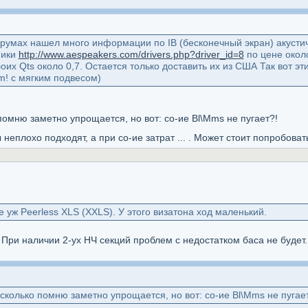
румах нашел много информации по IB (бесконечный экран) акуст
мики
http://www.aespeakers.com/drivers.php?driver_id=8
по цене окол
оих Qts около 0,7. Остается только доставить их из США Так вот эт
! с мягким подвесом)
омню заметно упрощается, но вот: со-ие Bl\Mms не пугает?!
 неплохо подходят, а при со-ие затрат ... . Может стоит попробоват
 уж Peerless XLS (XXLS). У этого визатона ход маленький.
. При наличии 2-ух НЧ секций проблем с недостатком баса не будет
колько помню заметно упрощается, но вот: со-ие Bl\Mms не пугае