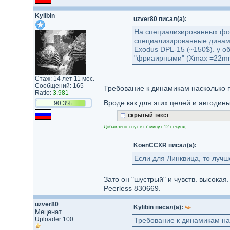
Kylibin
uzver80 писал(а):
На специализированных фо
специализированные дина
Exodus DPL-15 (~150$). у об
"фриаирными" (Хmax =22mm
Стаж: 14 лет 11 мес.
Сообщений: 165
Требование к динамикам насколько п
Ratio:
3.981
Вроде как для этих целей и автодины
90.3%
скрытый текст
Добавлено спустя 7 минут 12 секунд:
KoenCCXR писал(а):
Если для Линквица, то лучше
Зато он "шустрый" и чувств. высокая
Peerless 830669.
uzver80
Kylibin писал(а):
Меценат
Uploader 100+
Требование к динамикам нас