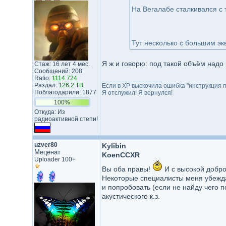
На Вегалабе сталкивался с 
Тут несколько с большим эк
Я ж и говорю: под такой объём надо 
Стаж: 16 лет 4 мес.
Сообщений: 208
Ratio:
1114.724
_________________
Раздал:
126.2 TB
Если в XP выскочила ошибка "инструкция по
Поблагодарили: 1877
Я отслужил! Я вернулся!
100%
Откуда: Из
радиоактивной степи!
uzver80
Kylibin
Меценат
KoenCCXR
Uploader 100+
Вы оба правы!
И с высокой добро
Некоторые специалисты меня убеждаю
и попробовать (если не найду чего п
акустического к.з.