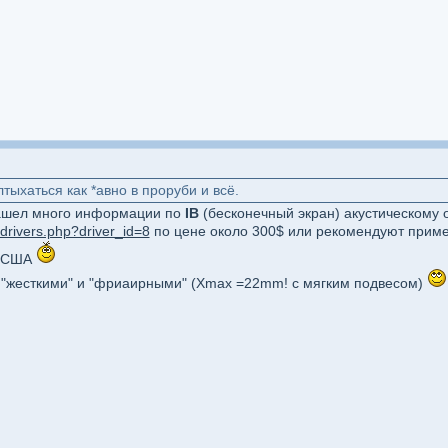
тыхаться как *авно в проруби и всё.
ашел много информации по
IB
(бесконечный экран) акустическом
drivers.php?driver_id=8
по цене около 300$ или рекомендуют примен
из США
ь "жесткими" и "фриаирными" (Хmax =22mm! с мягким подвесом)