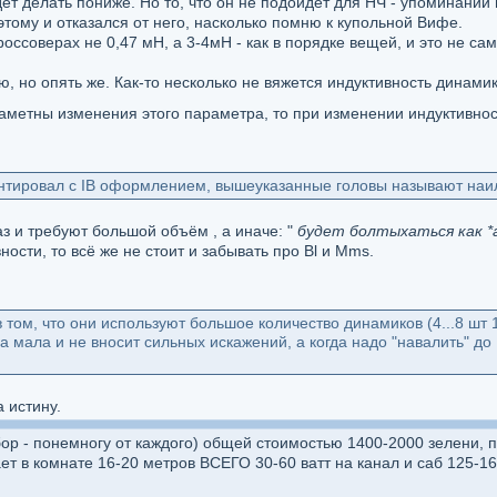
дет делать пониже. Но то, что он не подойдёт для НЧ - упоминаний 
этому и отказался от него, насколько помню к купольной Вифе.
россоверах не 0,47 мН, а 3-4мН - как в порядке вещей, и это не са
 но опять же. Как-то несколько не вяжется индуктивность динамик
аметны изменения этого параметра, то при изменении индуктивнос
ментировал с IB оформлением, вышеуказанные головы называют наи
аз и требуют большой объём , а иначе: "
будет болтыхаться как *ав
ности, то всё же не стоит и забывать про Bl и Mms.
 том, что они используют большое количество динамиков (4...8 шт 
мала и не вносит сильных искажений, а когда надо "навалить" до 
а истину.
бор - понемногу от каждого) общей стоимостью 1400-2000 зелени, 
ет в комнате 16-20 метров ВСЕГО 30-60 ватт на канал и саб 125-160 