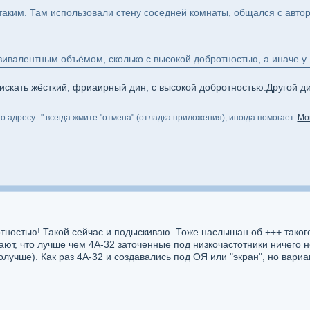
таким. Там использовали стену соседней комнаты, общался с автор
вивалентным объёмом, сколько с высокой добротностью, а иначе у 
искать жёсткий, фриаирный дин, с высокой добротностью.Другой дин
 адресу..." всегда жмите "отмена" (отладка приложения), иногда помогает.
Мо
тностью! Такой сейчас и подыскиваю. Тоже наслышан об +++ такого
т, что лучше чем 4А-32 заточенные под низкочастотники ничего не 
олучше). Как раз 4А-32 и создавались под ОЯ или "экран", но вариа