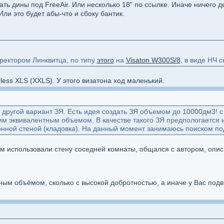
ать дины под FreeAir. Или несколько 18" по ссылке. Иначе ничего 
ли это будет абы-что и сбоку бантик.
рректором Линквитца, по типу
этого
на
Visaton W300S/8
, в виде НЧ 
less XLS (XXLS). У этого визатона ход маленький.
 другой вариант ЗЯ. Есть идея создать ЗЯ объемом до 10000дм3! с 
им эквивалентным объемом. В качестве такого ЗЯ предпологается
нной стеной (кладовка). На данный момент занимаюсь поиском п
ам использовали стену соседней комнаты, общался с автором, опис
ным объёмом, сколько с высокой добротностью, а иначе у Вас подви