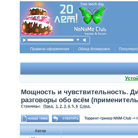
Правила оформления
Обход блокировок
Популярн
Усто
Мощность и чувствительность. Ди
разговоры обо всём (применитель
Страницы:
Пред.
1
,
2
,
3
,
4
,
5
,
6
След.
Торрент-трекер NNM-Club
->
Автор