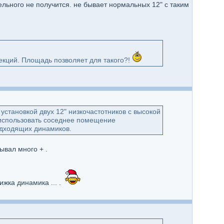
дельного не получится. не бывает нормальных 12" с таким
секций. Площадь позволяет для такого?!
установкой двух 12" низкочастотников с высокой
 использовать соседнее помещение
одходящих динамиков.
ывал много + .
жка динамика ... .