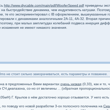
есь
http://www.diycable.com/main/pdf/WooferSpeed.pdf
приведены эксп
на быстродействие динамика, чем индуктивность катушки. Поэтом
же, те кто экспериментировал с IB оформлением, вышеуказанные г
ировали с динамиками аналогичными 2А-11, 4А-32. Вторая причина
), поэтому, при малых амплитудах колебаний подвеса инерция дифф
же искажения не имеют никакого значения.
ms не стоит сильно заморачиваться, есть параметры и поважнее.
 она в предложенных Вами вариантах
очень низкая
(0,33), как и то,
 СЧ диапазона, со-но от величины ... (обратная пропорциональнос
,05мН) Г. Крылов о нём достаточно хорошо отзывается. У него есть
, по поводу его новой разработки 3-ох полосного полочника на
Сиа