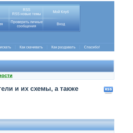
RSS
Мой Клуб
RSS новые темы
Проверить личные
ия
Вход
сообщения
 искать
Как скачивать
Как раздавать
Спасибо!
ности
ли и их схемы, а также