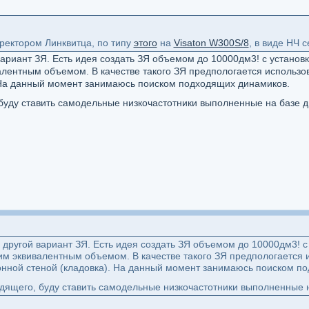
рректором Линквитца, по типу
этого
на
Visaton W300S/8
, в виде НЧ 
ариант ЗЯ. Есть идея создать ЗЯ объемом до 10000дм3! с установк
алентным объемом. В качестве такого ЗЯ предпологается использ
 На данный момент занимаюсь поиском подходящих динамиков.
буду ставить самодельные низкочастотники выполненные на базе д
 другой вариант ЗЯ. Есть идея создать ЗЯ объемом до 10000дм3! с 
им эквивалентным объемом. В качестве такого ЗЯ предпологается
нной стеной (кладовка). На данный момент занимаюсь поиском п
одящего, буду ставить самодельные низкочастотники выполненные 