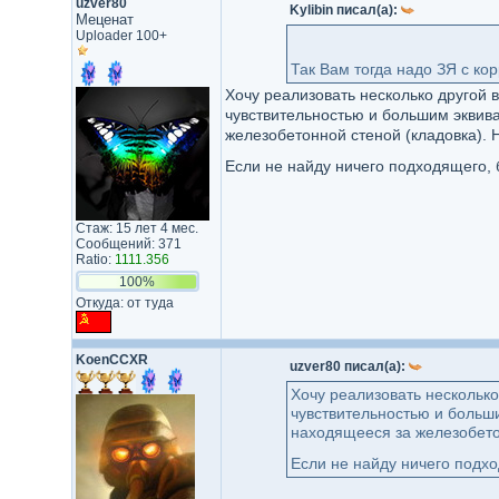
uzver80
Kylibin писал(а):
Меценат
Uploader 100+
Так Вам тогда надо ЗЯ с ко
Хочу реализовать несколько другой в
чувствительностью и большим эквив
железобетонной стеной (кладовка).
Если не найду ничего подходящего, 
Стаж: 15 лет 4 мес.
Сообщений: 371
Ratio:
1111.356
100%
Откуда: от туда
KoenCCXR
uzver80 писал(а):
Хочу реализовать несколько
чувствительностью и больш
находящееся за железобето
Если не найду ничего подх