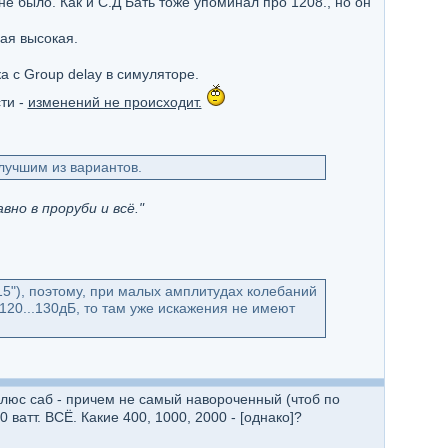
не было. Как и С.Д Бать тоже упоминал про 1208., но он
мая высокая.
а с Group delay в симуляторе.
ти -
изменений не происходит.
лучшим из вариантов.
но в проруби и всё."
15"), поэтому, при малых амплитудах колебаний
120...130дБ, то там уже искажения не имеют
плюс саб - причем не самый навороченный (чтоб по
ватт. ВСЁ. Какие 400, 1000, 2000 - [однако]?