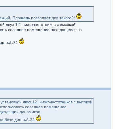
секций. Площадь позволяет для такого?!
ой двух 12" низкочастотников с высокой
овать соседнее помещение находящееся за
ин. 4А-32
установкой двух 12" низкочастотников с высокой
 использовать соседнее помещение
одходящих динамиков.
на базе дин. 4А-32