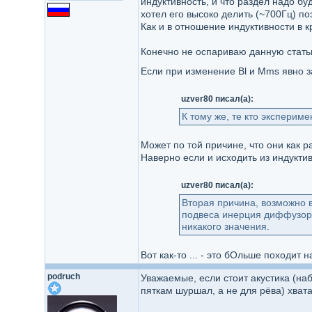
индуктивность, и что раздел надо бу
хотел его высоко делить (~700Гц) по
Как и в отношение индуктивности в к
Конечно не оспариваю данную статью,
Если при изменение Bl и Mms явно з
uzver80 писал(а):
К тому же, те кто экспери
Может по той причине, что они как р
Наверно если и исходить из индуктив
uzver80 писал(а):
Вторая причина, возможно в
подвеса инерция диффузора 
никакого значения.
Вот как-то ... - это бОльше походит н
podruch
Уважаемые, если стоит акустика (на
пяткам шуршал, а не для рёва) хвата