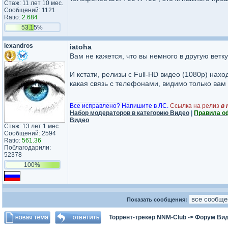
Стаж: 11 лет 10 мес.
Сообщений: 1121
Ratio:
2.684
53.15%
lexandros
iatoha
Вам не кажется, что вы немного в другую ве
И кстати, релизы с Full-HD видео (1080p) нах
какая связь с телефонами, видимо только вам
_________________
Все исправлено? Напишите в ЛС.
Ссылка на релиз
в 
Набор модераторов в категорию Видео
|
Правила о
Видео
Стаж: 13 лет 1 мес.
Сообщений: 2594
Ratio:
561.36
Поблагодарили:
52378
100%
Показать сообщения:
Торрент-трекер NNM-Club
->
Форум Ви