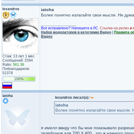
lexandros
iatoha
Более понятно излагайте свои мысли. Не думаю
_________________
Все исправлено? Напишите в ЛС.
Ссылка на релиз
в 
Набор модераторов в категорию Видео
|
Правила о
Видео
Стаж: 13 лет 1 мес.
Сообщений: 2594
Ratio:
561.36
Поблагодарили:
52378
100%
iatoha
lexandros писал(а):
iatoha
Более понятно излагайте свои мысли. Н
я имелл ввиду что бы мне показывало разреш
телефонов аля 700 Х 400 , это ж намного про