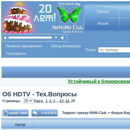
Портал
Форум
Правила оформления
Обход блокировок
Поиск :
Популярное
Устойчивый к блокировка
Об HDTV - Тех.Вопросы
Страницы:
Пред.
1
,
2
,
3
...
23
,
24
,
25
Торрент-трекер NNM-Club
->
Форум Ви
Автор