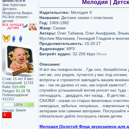
denver7979
®
Мелодия | Детск
Зам. Куратора
Детского.
Издательство:
Мелодия ©
Модератор Видео.
RG Всё лучшее -
Название:
Детские сказки с пластинок
детям!
Год:
1969-1982
Жанр:
Сказки
Актеры:
Олег Табаков, Олег Анофриев, Эльм
Муслим Магомаев, Геннадий Гладков и многие
Продолжительность:
15:20:27
Аудиокодек:
MP3
Битрейт аудио:
32-256 kbps
Моно
Описание:
И вот мы повзрослели... Где оно, беззаботное 
нет же, оно рядом, путается у вас под ногами,
Стаж: 15 лет 8 мес.
вопросы и стремится завладеть вашим внимани
Сообщений: 11703
вы - так ли далеко от них, как порой кажется?..
Ratio:
829.489
случайно услышанный мотив уносит нас туда - 
Раздал:
61.18 TB
Поблагодарили:
пятнадцать... двадцать лет назад... В детство...
411312
СКАЗКИ - сказки со старых виниловых пластин
100%
немодных, забытых, ненужных... озвученные
Откуда: Земля
актерами или самими авторами. Послушайте и
обязательно дайте послушать своим детям.
Мелодия |Золотой Фонд звукозаписи для 