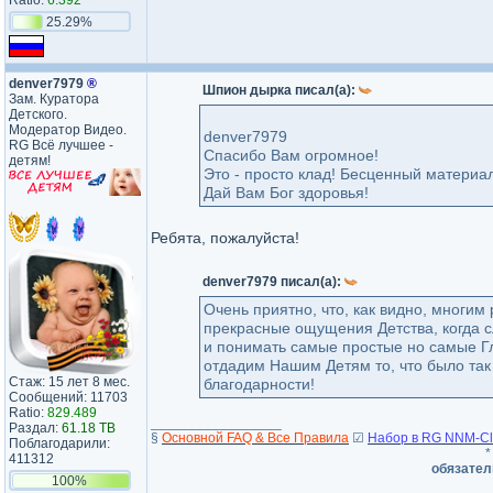
Ratio:
6.392
25.29%
denver7979
®
Шпион дырка писал(а):
Зам. Куратора
Детского.
Модератор Видео.
denver7979
RG Всё лучшее -
Спасибо Вам огромное!
детям!
Это - просто клад! Бесценный материал
Дай Вам Бог здоровья!
Ребята, пожалуйста!
denver7979 писал(а):
Очень приятно, что, как видно, многим
прекрасные ощущения Детства, когда с
и понимать самые простые но самые Гл
отдадим Нашим Детям то, что было так 
Стаж: 15 лет 8 мес.
благодарности!
Сообщений: 11703
Ratio:
829.489
_________________
Раздал:
61.18 TB
§
Основной FAQ & Все Правила
☑
Набор в RG NNM-Clu
Поблагодарили:
*
411312
обязател
100%