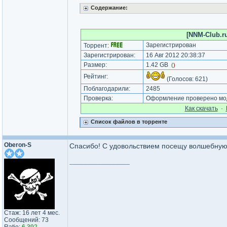
Содержание:
[NNM-Club.ru
Зарегистрирован
Торрент:
Зарегистрирован:
16 Авг 2012 20:38:37
Размер:
1.42 GB
(
)
Рейтинг:
(Голосов:
621
)
Поблагодарили:
2485
Проверка:
Оформление проверено моде
Как cкачать
·
Список файлов в торренте
Oberon-S
Спасибо! С удовольствием посещу волшебную 
_________________
Стаж: 16 лет 4 мес.
Сообщений: 73