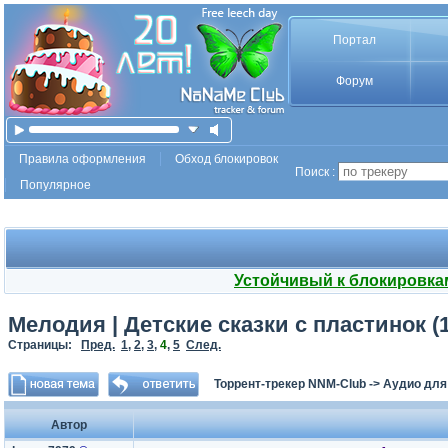
Портал
Форум
Правила оформления
Обход блокировок
Поиск :
Популярное
Устойчивый к блокировка
Мелодия | Детские сказки с пластинок (1
Страницы:
Пред.
1
,
2
,
3
,
4
,
5
След.
Торрент-трекер NNM-Club
->
Аудио для
Автор