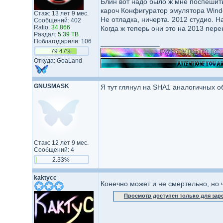
Блин вот надо было ж мне поспешить.
кароч Конфигуратор эмулятора Windo
Стаж: 13 лет 9 мес.
Не отладка, ничерта. 2012 студио. Н
Сообщений: 402
Ratio:
34.866
Когда ж теперь они это на 2013 пере
Раздал:
5.39 TB
Поблагодарили: 106
_________________
79.47%
Откуда: GoaLand
GNUSMASK
Я тут глянул на SHA1 аналогичных о
Стаж: 12 лет 9 мес.
Сообщений: 4
2.33%
kaktycc
Конечно может и не смертельно, но 
Просмотр доступен только для за