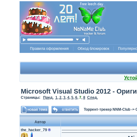
Правила оформления
Обход блокировок
Популярн
Усто
Microsoft Visual Studio 2012 - Ор
Страницы:
Пред.
1
,
2
,
3
,
4
,
5
,
6
,
7
,
8
След.
Торрент-трекер NNM-Club
->
Автор
the_hacker_79
®