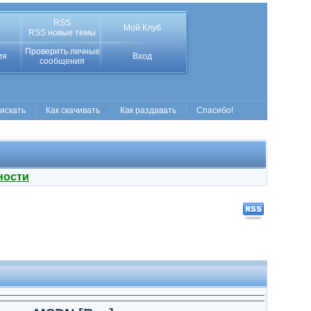
RSS
Мой Клуб
RSS новые темы
Проверить личные
ия
Вход
сообщения
 искать
Как скачивать
Как раздавать
Спасибо!
ности