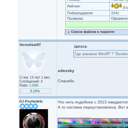
Рейтинг:
(Го
Поблагодарили:
2241
Проверка:
Оформлени
Список файлов в торренте
VeronAkaHIT
Цитата:
Где указана WinXP ? "Более
odessky
Стаж: 13 лет 1 мес.
Спасибо.
Сообщений: 3
Ratio:
1.056
3.16%
DJ-Psyhedelic
Что нить подобное с 2013 ожидается
А то система переустановлена. Вот
_________________