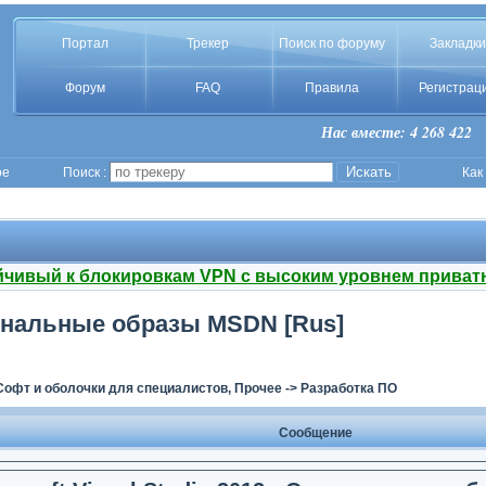
Портал
Трекер
Поиск по форуму
Закладки
Форум
FAQ
Правила
Регистрац
Нас вместе: 4 268 422
ое
Поиск :
Как
йчивый к блокировкам VPN с высоким уровнем приват
игинальные образы MSDN [Rus]
Софт и оболочки для специалистов, Прочее
->
Разработка ПО
Сообщение