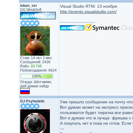
loban_ser
Visual Studio RTM: 13 ноября
DG Win&Soft
http://events.visualstudio.com/
_________________
Стаж: 14 лет 2 мес.
Сообщений: 2436
Ratio:
33.745
Поблагодарили: 6624
100%
Откуда: Шёл мимо,
дай думаю зайду
DJ-Psyhedelic
Уже пришло сообщение на почту что 
Вот думаю может на экспресс присес
пользоватся будет. пиратка все равн
Вот и думаю что ж лучще. фришка с 
А покупать чет я пока не готов. Если
---