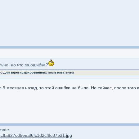
ьно, но что за ошибка?
ко для зарегистрированных пользователей
 9 месяцев назад, то этой ошибки не было. Но сейчас, после того 
mate.
1cffa827cd5eeaf6fc1d2cf8c87531.jpg