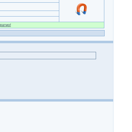
ратио!