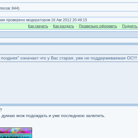
лосов:
844
)
е проверено модератором 16 Авг 2012 20:49:15
Как cкачать
·
Как раздать
·
Правильно оформить
·
Поднять 
 поздняя" означает что у Вас старая, уже не поддерживаемая ОС!!!
?
 и думаю мож подождать и уже последнюю залепить.