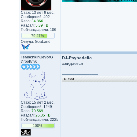
Стаж: 13 лет 9 мес.
Сообщений: 402
Ratio:
34.866
Раздал:
5.39 TB
Поблагодарили: 106
79.47%
Откуда: GoaLand
TeMochkinGevorG
DJ-Psyhedelic
ИгроКлуб
ожидается
_________________
Стаж: 15 лет 2 мес.
Сообщений: 1249
Ratio:
79.569
Раздал:
26.85 TB
Поблагодарили: 2225
100%