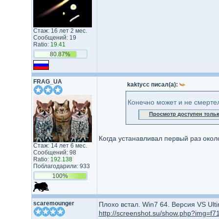
Стаж: 16 лет 2 мес.
Сообщений: 19
Ratio:
19.41
80.87%
FRAG_UA
kaktycc писал(а):
Конечно может и не смертел
Просмотр доступен толь
Когда устанавливал первый раз около
Стаж: 14 лет 6 мес.
Сообщений: 98
Ratio:
192.138
Поблагодарили: 933
100%
scaremounger
Плохо встал. Win7 64. Версия VS Ulti
http://screenshot.su/show.php?img=f7