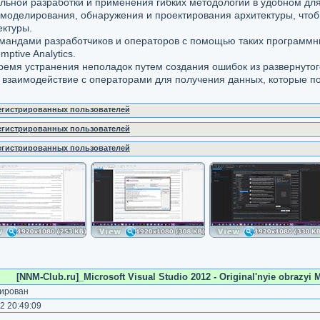
льной разработки и применения гибких методологий в удобном для
моделирования, обнаружения и проектирования архитектуры, чтоб
ктуры.
андами разработчиков и операторов с помощью таких программных с
ptive Analytics.
ремя устранения неполадок путем создания ошибок из развернуто
е взаимодействие с операторами для получения данных, которые п
регистрированных пользователей
регистрированных пользователей
регистрированных пользователей
[NNM-Club.ru]_Microsoft Visual Studio 2012 - Original'nyie obrazyi 
ирован
2 20:49:09
)