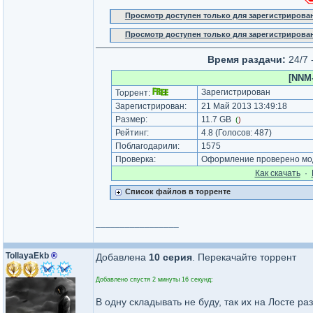
Просмотр доступен только для зарегистрирова
Просмотр доступен только для зарегистрирова
Время раздачи:
24/7 
[NNM-
Зарегистрирован
Торрент:
Зарегистрирован:
21 Май 2013 13:49:18
Размер:
11.7 GB
(
)
Рейтинг:
4.8
(Голосов:
487
)
Поблагодарили:
1575
Проверка:
Оформление проверено мод
Как cкачать
·
Список файлов в торренте
_________________
TollayaEkb
®
Добавлена
10 серия
. Перекачайте торрент
Добавлено спустя 2 минуты 16 секунд:
В одну складывать не буду, так их на Лосте ра