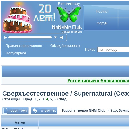
Портал
Форум
Правила оформления
Обход блокировок
Поиск :
Популярное
Устойчивый к блокировка
Сверхъестественное / Supernatural (Сезо
Страницы:
Пред.
1
,
2
,
3
,
4
,
5
,
6
След.
Торрент-трекер NNM-Club
->
Зарубежн
Автор