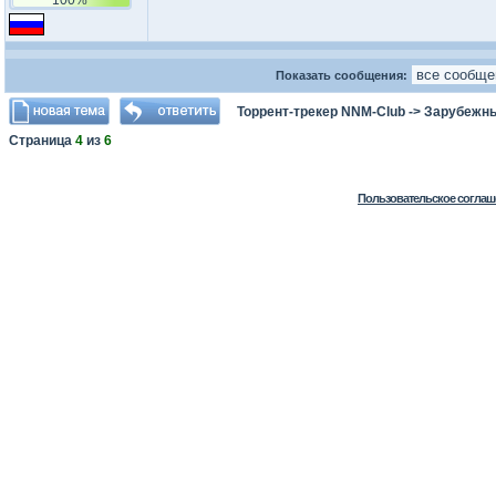
Показать сообщения:
Торрент-трекер NNM-Club
->
Зарубежн
Страница
4
из
6
Пользовательское соглаш