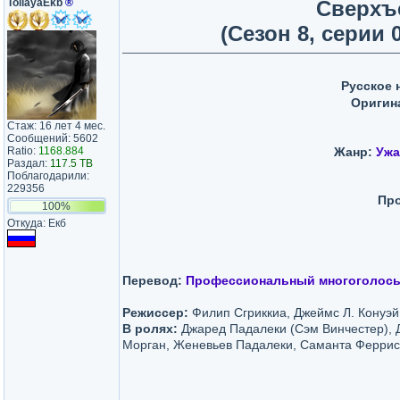
TollayaEkb
®
Сверхъе
(Сезон 8, серии 0
Русское 
Оригин
Стаж: 16 лет 4 мес.
Сообщений: 5602
Ratio:
1168.884
Жанр:
Ужа
Раздал:
117.5 TB
Поблагодарили:
229356
Пр
100%
Откуда: Екб
Перевод:
Профессиональный многоголосы
Режиссер:
Филип Сгриккиа, Джеймс Л. Конуэй
В ролях:
Джаред Падалеки (Сэм Винчестер), 
Морган, Женевьев Падалеки, Саманта Феррис, 