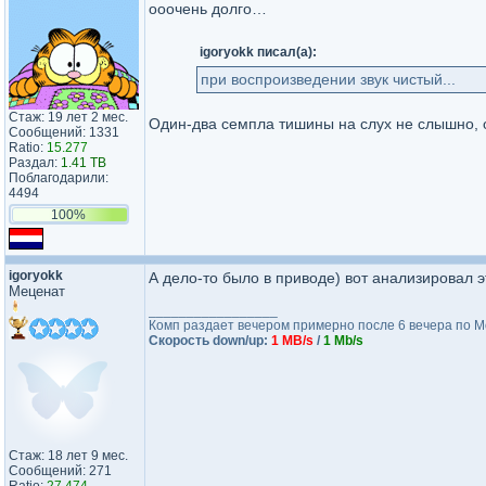
ооочень долго…
igoryokk писал(а):
при воспроизведении звук чистый...
Стаж: 19 лет 2 мес.
Один-два семпла тишины на слух не слышно,
Сообщений: 1331
Ratio:
15.277
Раздал:
1.41 TB
Поблагодарили:
4494
100%
igoryokk
А дело-то было в приводе) вот анализировал эт
Меценат
_________________
Комп раздает вечером примерно после 6 вечера по Моск
Скорость down/up:
1 MB/s
/
1 Mb/s
Стаж: 18 лет 9 мес.
Сообщений: 271