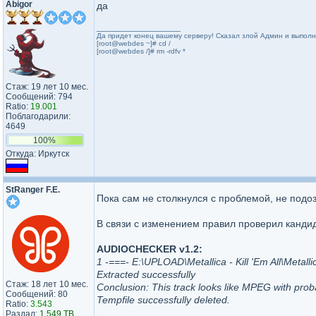
Abigor
да
_________________
Да придет конец вашему серверу! Сказал злой Админ и выпол
[root@webdes ~]# cd /
[root@webdes /]# rm -rdfv *
Стаж: 19 лет 10 мес.
Сообщений: 794
Ratio:
19.001
Поблагодарили:
4649
100%
Откуда: Иркутск
StRanger F.E.
Пока сам не столкнулся с проблемой, не под
В связи с изменением правил проверил кандид
AUDIOCHECKER v1.2:
1 -===- E:\UPLOAD\Metallica - Kill 'Em All\Metallica
Extracted successfully
Стаж: 18 лет 10 мес.
Conclusion: This track looks like MPEG with prob
Сообщений: 80
Tempfile successfully deleted.
Ratio:
3.543
Раздал:
1.549 TB