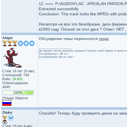
12 -===- P:\AUDIO\FLAC . APE\ALAN PARSON PR
Extracted successfully
Conclusion: This track looks like MPEG with prob
Несмотря на все это безобразие, диск фирм
в1993 году. Плохой ли этот диск ? Ответ: НЕТ
Abigor
Обсуждение темы переносится
сюда
_________________
Да придет конец вашему серверу! Сказал злой Админ и выпол
[root@webdes ~]# cd /
[root@webdes /]# rm -rdfv *
Стаж: 19 лет 10 мес.
Сообщений: 794
Ratio:
19.001
Поблагодарили:
4649
100%
Откуда: Иркутск
Zhuka
Спасибо! Теперь буду проверять диски на зака
Стаж: 19 лет 4 мес.