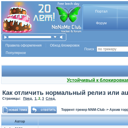
Портал
Форум
Правила оформления
Обход блокировок
Поиск :
Популярное
Устойчивый к блокировка
Как отличить нормальный релиз или aud
Страницы:
Пред.
1
,
2
,
3
След.
Торрент-трекер NNM-Club
->
Архив тор
Автор