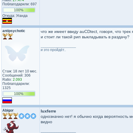
Ratio:
27.474
Поблагодарили: 697
100%
Откуда: Уганда
antipsychotic
что же имеет ввиду auCDtect, говоря, что тре
и стоит ли такой рип выкладывать в раздачу?
_________________
и это пройдёт..
Стаж: 18 лет 10 мес.
Сообщений: 306
Ratio:
2.093
Поблагодарили:
1325
100%
Abigor
luxferre
однозначно нет! я обычно когда вероятность 
видно
_________________