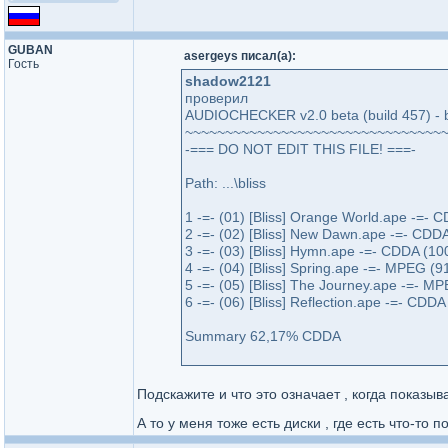
GUBAN
asergeys писал(а):
Гость
shadow2121
проверил
AUDIOCHECKER v2.0 beta (build 457) - 
~~~~~~~~~~~~~~~~~~~~~~~~~~~~~~~~
-=== DO NOT EDIT THIS FILE! ===-
Path: ...\bliss
1 -=- (01) [Bliss] Orange World.ape -=- 
2 -=- (02) [Bliss] New Dawn.ape -=- CDD
3 -=- (03) [Bliss] Hymn.ape -=- CDDA (1
4 -=- (04) [Bliss] Spring.ape -=- MPEG (
5 -=- (05) [Bliss] The Journey.ape -=- M
6 -=- (06) [Bliss] Reflection.ape -=- CDD
Summary 62,17% CDDA
Подскажите и что это означает , когда показы
А то у меня тоже есть диски , где есть что-то 