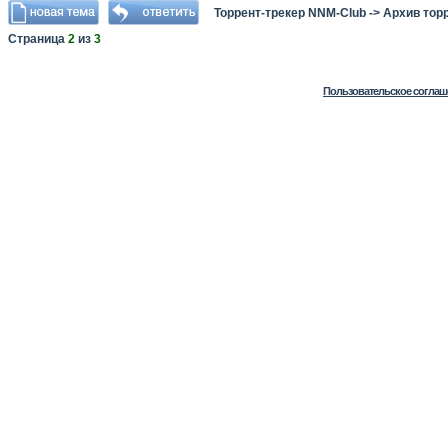
Торрент-трекер NNM-Club
->
Архив тор
Страница
2
из
3
Пользовательское соглаш