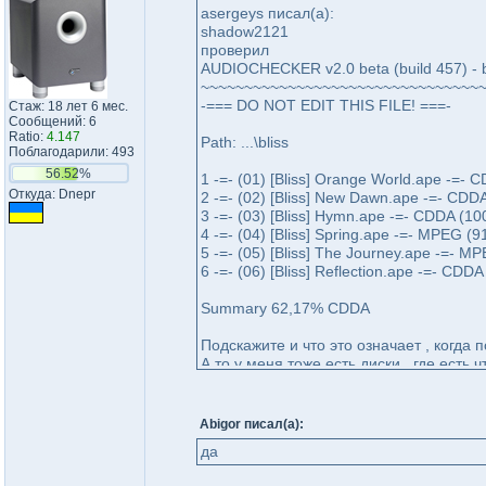
asergeys писал(а):
shadow2121
проверил
AUDIOCHECKER v2.0 beta (build 457) - 
~~~~~~~~~~~~~~~~~~~~~~~~~~~~~~~~
-=== DO NOT EDIT THIS FILE! ===-
Стаж: 18 лет 6 мес.
Сообщений: 6
Ratio:
4.147
Path: ...\bliss
Поблагодарили: 493
56.52%
1 -=- (01) [Bliss] Orange World.ape -=- 
Откуда: Dnepr
2 -=- (02) [Bliss] New Dawn.ape -=- CDD
3 -=- (03) [Bliss] Hymn.ape -=- CDDA (1
4 -=- (04) [Bliss] Spring.ape -=- MPEG (
5 -=- (05) [Bliss] The Journey.ape -=- M
6 -=- (06) [Bliss] Reflection.ape -=- CDD
Summary 62,17% CDDA
Подскажите и что это означает , когда
А то у меня тоже есть диски , где есть 
Abigor писал(а):
да