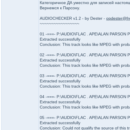
Категоричное ДА уместно для записей настоящ
Вернемся к Парсону.
AUDIOCHECKER v1.2 - by Dester -
opdester@fr
~~~~~~~~~~~~~~~~~
01 -===- P:\AUDIO\FLAC . APE\ALAN PARSON PRO
Extracted successfully
Conclusion: This track looks like MPEG with prob
02 -===- P:\AUDIO\FLAC . APE\ALAN PARSON PRO
Extracted successfully
Conclusion: This track looks like MPEG with prob
03 -===- P:\AUDIO\FLAC . APE\ALAN PARSON PR
Extracted successfully
Conclusion: This track looks like MPEG with prob
04 -===- P:\AUDIO\FLAC . APE\ALAN PARSON PR
Extracted successfully
Conclusion: This track looks like MPEG with prob
05 -===- P:\AUDIO\FLAC . APE\ALAN PARSON PR
Extracted successfully
Conclusion: Could not qualify the source of this t