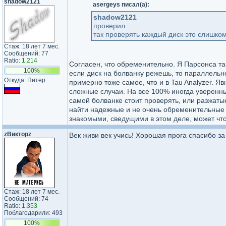
shadow2121
asergeys писал(а):
shadow2121
проверил
так проверять каждый диск это слишк
Стаж: 18 лет 7 мес.
Сообщений: 77
Ratio:
1.214
Согласен, что обременительно. Я Парсонса т
100%
если диск на болванку режешь, то параллельно
Откуда: Питер
примерно тоже самое, что и в Tau Analyzer. 
сложные случаи. На все 100% иногда уверенным
самой болванке стоит проверять, или разжаты
найти надежные и не очень обременительные в
знакомыми, сведущими в этом деле, может что
zВикторz
Век живи век учись! Хорошая прога спасибо за э
Стаж: 18 лет 7 мес.
Сообщений: 74
Ratio:
1.353
Поблагодарили: 493
100%