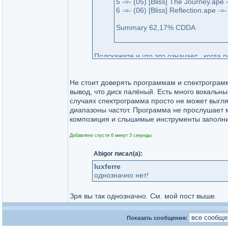
5 -=- (05) [Bliss] The Journey.ap
6 -=- (06) [Bliss] Reflection.ape 
Summary 62,17% CDDA
Подскажите и что это означает , когда
А то у меня тоже есть диски , где есть 
Не стоит доверять программам и спектрограм
вывод, что диск палёный. Есть много вокальны
случаях спектрограмма просто не может выгляд
диапазоны частот. Программа не прослушает м
композиция и слышимые инструменты заполнить
Добавлено спустя 6 минут 3 секунды:
Abigor писал(а):
luxferre
однозначно нет!
Зря вы так однозначно. См. мой пост выше.
Показать сообщения: