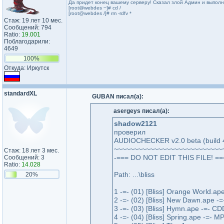
Да придет конец вашему серверу! Сказал злой Админ и выпол
[root@webdes ~]# cd /
[root@webdes /]# rm -rdfv *
Стаж: 19 лет 10 мес.
Сообщений: 794
Ratio:
19.001
Поблагодарили:
4649
100%
Откуда: Иркутск
standardXL
GUBAN писал(а):
asergeys писал(а):
shadow2121
проверил
AUDIOCHECKER v2.0 beta (build 4
~~~~~~~~~~~~~~~~~~~~~~~~~~~
Стаж: 18 лет 3 мес.
-=== DO NOT EDIT THIS FILE! ==
Сообщений: 3
Ratio:
14.028
Path: ...\bliss
20%
1 -=- (01) [Bliss] Orange World.a
2 -=- (02) [Bliss] New Dawn.ape 
3 -=- (03) [Bliss] Hymn.ape -=- C
4 -=- (04) [Bliss] Spring.ape -=- 