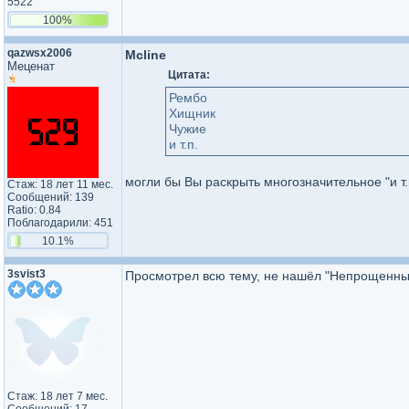
5522
100%
qazwsx2006
Mcline
Меценат
Цитата:
Рембо
Хищник
Чужие
и т.п.
могли бы Вы раскрыть многозначительное "и т.
Стаж: 18 лет 11 мес.
Сообщений: 139
Ratio: 0.84
Поблагодарили: 451
10.1%
3svist3
Просмотрел всю тему, не нашёл "Непрощенный"
Стаж: 18 лет 7 мес.