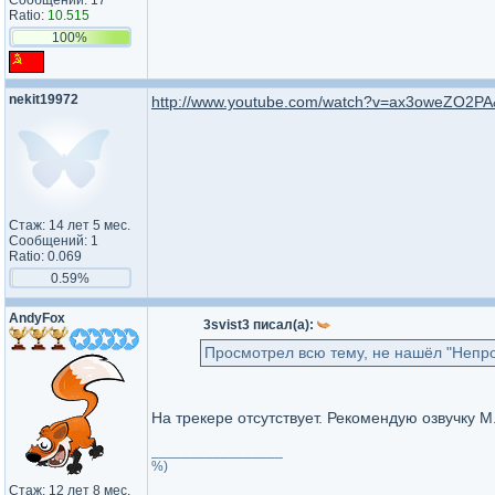
Сообщений: 17
Ratio:
10.515
100%
nekit19972
http://www.youtube.com/watch?v=ax3oweZO2PA
Стаж: 14 лет 5 мес.
Сообщений: 1
Ratio: 0.069
0.59%
AndyFox
3svist3 писал(а):
Просмотрел всю тему, не нашёл "Непро
На трекере отсутствует. Рекомендую озвучку 
_________________
%)
Стаж: 12 лет 8 мес.