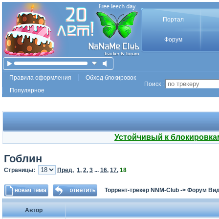
Портал
Форум
Правила оформления
Обход блокировок
Поиск :
Популярное
Устойчивый к блокировка
Гоблин
Страницы:
Пред.
1
,
2
,
3
...
16
,
17
,
18
Торрент-трекер NNM-Club
->
Форум Ви
Автор