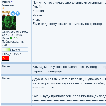
Mcline
®
Прикупил по случаю две дивидюхи отриппанн
Меценат
Рембо
Хищник
Чужие
и т.п.
Если надо кому, скажите, выложу на треккер.
Стаж: 19 лет 5 мес.
Сообщений: 333
Ratio:
8.516
Поблагодарили:
2001
31.07%
Откуда: USSR
Гость
Камрады, ни у кого не завалялся "Блейдраннер
Заранее благодарю!
Гость
Друзья, а нет ли у кого в коллекции дисков с
интересует только звук - скачал с и-нета сабж,
колонки потеют.
Очень буду признателен, если кто-нибудь под
--------------------------------------------------------------