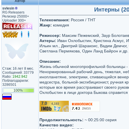
Автор
svlesin
®
Интерны (2
RG Releasers
Релизер 25000+
Телекомпания:
Россия / ТНТ
Uploader 300+
Жанр:
комедия
Режиссер:
Максим Пежемский, Заур Болотаев
Актеры:
Иван Охлобыстин, Кристина Асмус, И
Ильин мл., Дмитрий Шаракоис, Вадим Демчог,
Светлана Пермякова, Один Ланд Байрон и др.
Описание:
Жизнь обычной многопрофильной больницы - 
Стаж: 16 лет 8 мес.
Ненормированный рабочий день, тяжелая, неб
Сообщений: 33779
Ratio:
1942.942
инопланетяне, электрики, спивающийся венер
Поблагодарили:
медсестра, больной-эксгибиционист, ручная кр
3286501
которые все время расстраивают своего руково
100%
Охлобыстин в лице доктора Быкова справится 
7.0
4,193
/10
Продолжительность:
~ 00:25:00 серия
Качество видео: