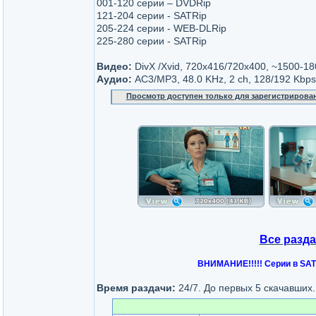
001-120 серии – DVDRip
121-204 серии - SATRip
205-224 серии - WEB-DLRip
225-280 серии - SATRip
Видео:
DivX /Xvid, 720х416/720x400, ~1500-1
Аудио:
AC3/MP3, 48.0 KHz, 2 ch, 128/192 Kbp
Просмотр доступен только для зарегистрирова
Все разд
ВНИМАНИЕ!!!!! Серии в SATR
Время раздачи:
24/7. До первых 5 скачавших.