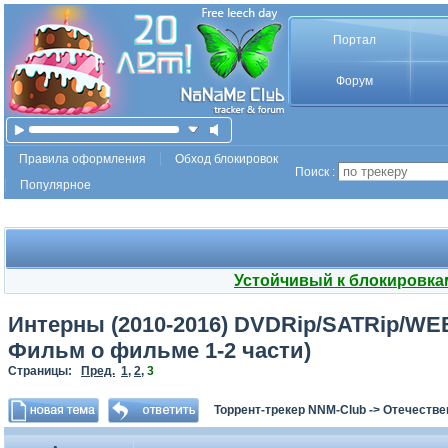
Портал
Форум
Правила оформления
Обход блокировок
Поиск :
Популярное
Устойчивый к блокировка
Интерны (2010-2016) DVDRip/SATRip/WEB-
Фильм о фильме 1-2 части)
Страницы:
Пред.
1
,
2
,
3
Торрент-трекер NNM-Club
->
Отечестве