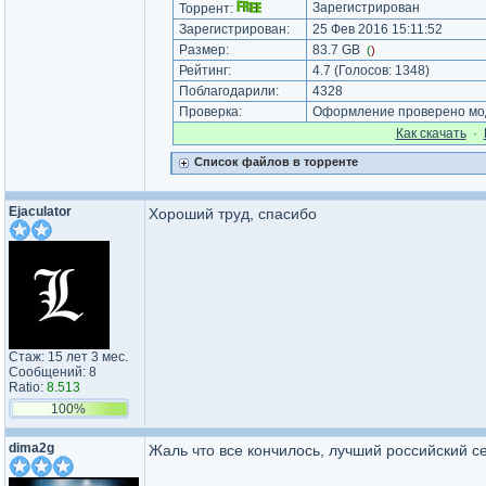
Зарегистрирован
Торрент:
Зарегистрирован:
25 Фев 2016 15:11:52
Размер:
83.7 GB
(
)
Рейтинг:
4.7
(Голосов:
1348
)
Поблагодарили:
4328
Проверка:
Оформление проверено мод
Как cкачать
·
Список файлов в торренте
Ejaculator
Хороший труд, спасибо
Стаж: 15 лет 3 мес.
Сообщений: 8
Ratio:
8.513
100%
dima2g
Жаль что все кончилось, лучший российский с