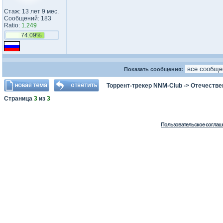
Стаж: 13 лет 9 мес.
Сообщений: 183
Ratio:
1.249
74.09%
Показать сообщения:
Торрент-трекер NNM-Club
->
Отечестве
Страница
3
из
3
Пользовательское соглаш