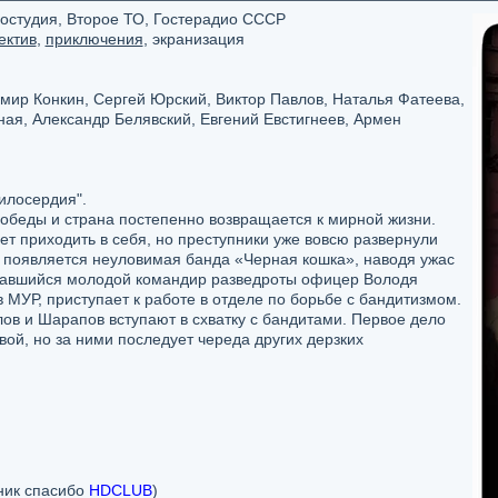
остудия, Второе ТО, Гостерадио СССР
ектив
,
приключения
, экранизация
ир Конкин, Сергей Юрский, Виктор Павлов, Наталья Фатеева,
ая, Александр Белявский, Евгений Евстигнеев, Армен
илосердия".
обеды и страна постепенно возвращается к мирной жизни.
т приходить в себя, но преступники уже вовсю развернули
е появляется неуловимая банда «Черная кошка», наводя ужас
вавшийся молодой командир разведроты офицер Володя
МУР, приступает к работе в отделе по борьбе с бандитизмом.
ов и Шарапов вступают в схватку с бандитами. Первое дело
ой, но за ними последует череда других дерзких
ник спасибо
HDCLUB
)