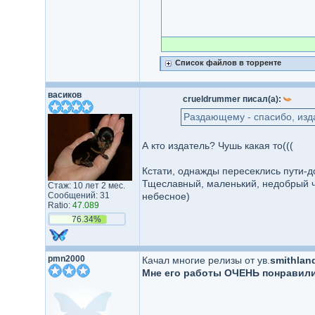
Список файлов в торренте
васиков
crueldrummer писал(а):
Раздающему - спасибо, изда
А кто издатель? Чушь какая то(((
Кстати, однажды пересеклись пути-до
Тщеславный, маленький, недобрый чел
Стаж: 10 лет 2 мес.
Сообщений: 31
небесное)
Ratio:
47.089
76.34%
pmn2000
Качал многие релизы от ув.
smithlan
Мне его работы ОЧЕНЬ понравилис