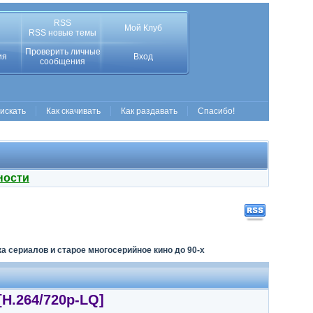
RSS
Мой Клуб
RSS новые темы
Проверить личные
ия
Вход
сообщения
 искать
Как скачивать
Как раздавать
Спасибо!
ности
а сериалов и старое многосерийное кино до 90-х
[H.264/720p-LQ]