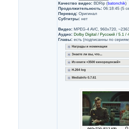
Качество видео:
BDRip (
batonchik
)
Продолжительность:
06:18:45 (5 с
Перевод:
Оригинал
Субтитры:
нет
Видео:
MPEG-4 AVC, 960х720, ~2363
Аудио:
Dolby Digital / Русский / 5.1 /
Главы:
есть (подписанны по сериям
Награды и номинации
Знаете ли вы, что...
Из книги «3500 кинорецензий»
H.264 log
MediaInfo 0.7.61