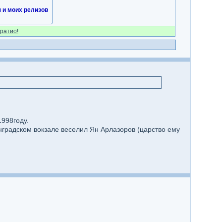
и моих релизов
ратио!
1998году.
нинградском вокзале веселил Ян Арлазоров (царство ему