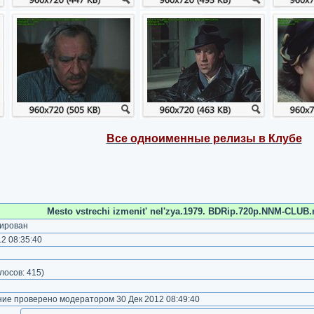
Все одноименные релизы в Клубе
Mesto vstrechi izmenit' nel'zya.1979. BDRip.720p.NNM-CLUB.
ирован
2 08:35:40
)
лосов:
415
)
е проверено модератором 30 Дек 2012 08:49:40