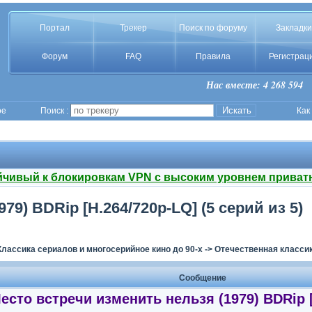
Портал
Трекер
Поиск по форуму
Закладки
Форум
FAQ
Правила
Регистрац
Нас вместе: 4 268 594
ое
Поиск :
Как
йчивый к блокировкам VPN с высоким уровнем приват
9) BDRip [H.264/720p-LQ] (5 серий из 5)
Классика сериалов и многосерийное кино до 90-х
->
Отечественная классик
Сообщение
есто встречи изменить нельзя (1979) BDRip 