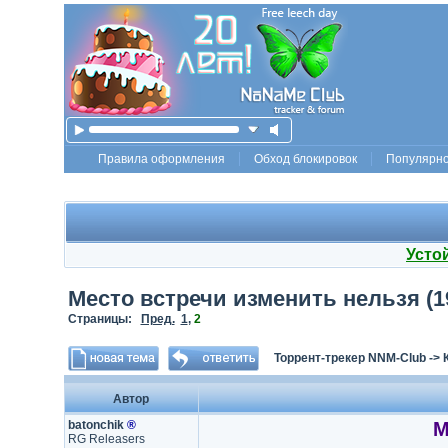
Правила оформления
Обход блокировок
Популярн
Усто
Место встречи изменить нельзя (197
Страницы:
Пред.
1
,
2
Торрент-трекер NNM-Club
->
Автор
batonchik
®
М
RG Releasers