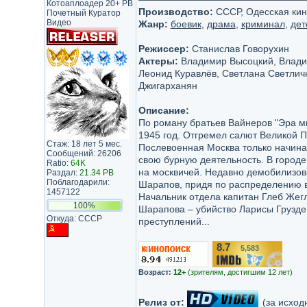
Котоаплоадер 20+ PB
Производство:
СССР, Одесская кин
Почетный Куратор
Видео
Жанр:
боевик
,
драма
,
криминал
,
дет
Режиссер:
Станислав Говорухин
Актеры:
Владимир Высоцкий, Владим
Леонид Куравлёв, Светлана Светличн
Джигарханян
Описание:
По роману братьев Вайнеров "Эра м
1945 год. Отгремел салют Великой П
Стаж: 18 лет 5 мес.
Послевоенная Москва только начинае
Сообщений: 26206
свою бурную деятельность. В город
Ratio:
64K
на москвичей. Недавно демобилизо
Раздал:
21.34 PB
Поблагодарили:
Шарапов, придя по распределению в 
1457122
Начальник отдела капитан Глеб Жегл
100%
Шарапова – убийство Ларисы Груздев
Откуда: СССР
преступлений...
8.7
5,583
/10
Возраст:
12+
(зрителям, достигшим 12 лет)
Релиз от:
(за исход