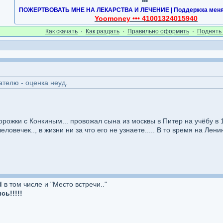
•••
ПОЖЕРТВОВАТЬ МНЕ НА ЛЕКАРСТВА И ЛЕЧЕНИЕ | Поддержка меня 
Yoomoney ••• 41001324015940
Как cкачать
·
Как раздать
·
Правильно оформить
·
Поднять 
телю - оценка неуд.
рожки с Конкиным... провожал сына из москвы в Питер на учёбу в 
овечек.., в жизни ни за что его не узнаете..... В то время на Ле
d
в том числе и "Место встречи.."
ь!!!!!