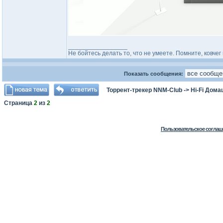
_________________
Не бойтесь делать то, что не умеете. Помните, ковч
Показать сообщения:
Торрент-трекер NNM-Club
->
Hi-Fi Дома
Страница
2
из
2
Пользовательское соглаш