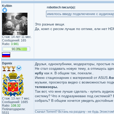
Kylibin
robottech писал(а):
имелось ввиду подключение с аудиока
Это разные вещи.
Да, комп с ресом лучше по оптике, ели нет HD
Стаж: 14 лет 11 мес.
Сообщений: 165
Ratio:
3.981
90.3%
Dgonix
Друзья, одноклубники, модераторы, простые 
Не стал создавать новую тему, а отпишусь зде
нубу
как я. В общем так, поехали..
Имею стационарник с материнкой от ASUS
As
музыки, просмотра видео с возможностью под
телевизоры.
Так вот, что мне лучше сделать - купить аудио
систему? Что я подразумеваю под системой? В
Стаж: 13 лет 7 мес.
собрать? В общем хочется увидеть достойные 
Сообщений: 1685
Ratio:
108.32
_________________
Поблагодарили:
Скачал Torrent? Встань на раздачу - не будь Эгоистом!
5531