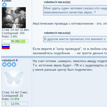
Kylibin
robottech писал(а):
Мне здесь один человек сказал,что над
максимального качества звука..?
Акустические провода с оптоволокном - это, кт
Стаж: 14 лет 11 мес.
robottech писал(а):
Сообщений: 165
Ratio:
3.981
В другом месте прочитал,что меняют с 
90.3%
Если верите в "силу проводов", то в любом с
занимайтесь подобным ... - не тратте деньги 
robottech
®
На счет оптики ,наверно, имелось ввиду подкл
Т.к. источник звука будет - ПК и с аудиокарт
у меня раньше центр был подключен..
Стаж: 14 лет 3 мес.
Сообщений: 10
Ratio:
13.954
12.5%