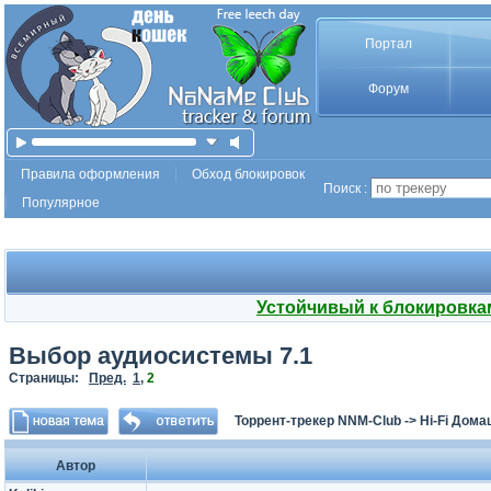
Портал
Форум
Правила оформления
Обход блокировок
Поиск :
Популярное
Устойчивый к блокировка
Выбор аудиосистемы 7.1
Страницы:
Пред.
1
,
2
Торрент-трекер NNM-Club
->
Hi-Fi Дома
Автор