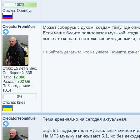
100%
Откуда: Оренбург
OlegatorF​romMule​
Может соберусь с духом, создам тему, где опиш
Если чаще будите пользоватся музыкой, тогда з
выше это когда на потолке крепим динамики, ч
_________________
Не бойтесь делать то, что не умеете. Помните, ковч
Стаж: 15 лет 9 мес.
Сообщений: 335
Ratio:
12.888
Раздал:
302 GB
Поблагодарили:
1314
0%
Откуда: Киев
OlegatorF​romMule​
Тема древняя,но на сегодня актуальная.
Звук 5.1 подходит для музыкальных клипов и 
На МР3 музыку записывают 5.1, но без декодера