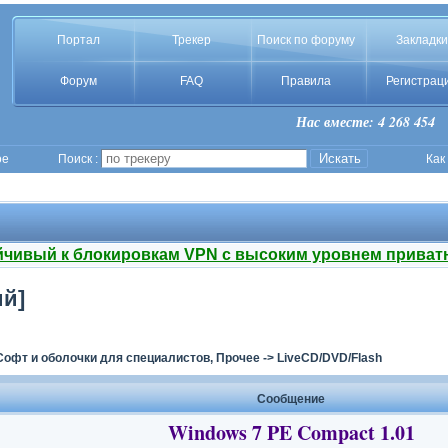
Портал
Трекер
Поиск по форуму
Закладки
Форум
FAQ
Правила
Регистрац
Нас вместе: 4 268 454
ое
Поиск :
Как
йчивый к блокировкам VPN с высоким уровнем приват
ий]
Софт и оболочки для специалистов, Прочее
->
LiveCD/DVD/Flash
Сообщение
Windows 7 PE Compact 1.01