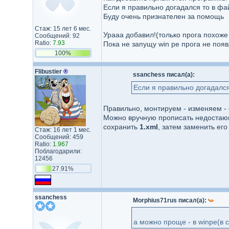
Если я правильно догадался то в фай
Буду очень признателен за помощь
Стаж: 15 лет 6 мес.
Урааа добавил!(только прога похоже 
Сообщений: 92
Ratio:
7.93
Пока не запущу win pe прога не поя
100%
Flibustier
®
ssanchess писал(а):
Если я правильно догадался
Правильно, монтируем - изменяем -
Можно вручную прописать недостающ
сохранить
1.xml
, затем заменить его
Стаж: 16 лет 1 мес.
Сообщений: 459
Ratio:
1.967
Поблагодарили:
12456
27.91%
ssanchess
Morphius71rus писал(а):
а можно проще - в winpe(в 