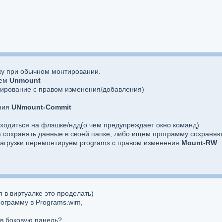
ку при обычном монтировании.
уем
Unmount
ирование с правом изменения/добавления)
ния
UNmount-Commit
аходиться на флэшке/ндд(о чем предупреждает окно команд)
на сохранять данные в своей папке, либо ищем программу сохра
 загрузки перемонтируем programs с правом изменения
Mount-RW
.
 в виртуалке это проделать)
ограмму в Programs.wim,
.
 в боковую панель?