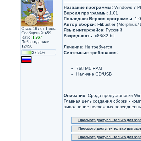
Название программы:
Windows 7 P
Версия программы
: 1.01
Последняя Версия программы
: 1.
Автор сборки
: Flibustier (Morphius7
Стаж: 16 лет 1 мес.
Язык интерфейса
: Русский
Сообщений: 459
Разрядность
: x86/32-bit
Ratio:
1.967
Поблагодарили:
12456
Лечение
: Не требуется
Системные требования:
27.91%
768 Мб RAM
Наличие CD/USB
Описание
: Среда предустановки Win
Главная цель создания сборки - ком
выполнение несложных повседневных
Просмотр доступен только для за
Просмотр доступен только для за
Просмотр доступен только для за