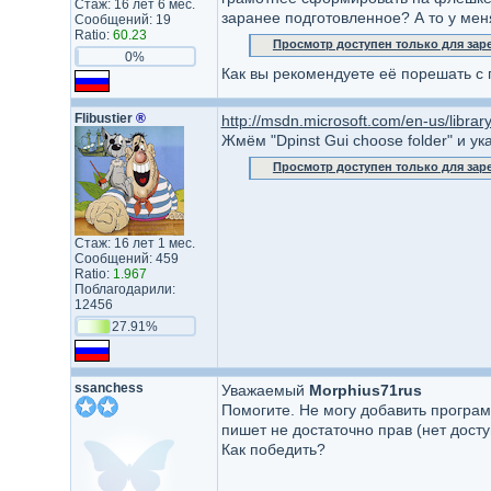
Стаж: 16 лет 6 мес.
заранее подготовленное? А то у мен
Сообщений: 19
Ratio:
60.23
Просмотр доступен только для за
0%
Как вы рекомендуете её порешать с п
Flibustier
®
http://msdn.microsoft.com/en-us/librar
Жмём "Dpinst Gui choose folder" и у
Просмотр доступен только для за
Стаж: 16 лет 1 мес.
Сообщений: 459
Ratio:
1.967
Поблагодарили:
12456
27.91%
ssanchess
Уважаемый
Morphius71rus
Помогите. Не могу добавить програм
пишет не достаточно прав (нет досту
Как победить?