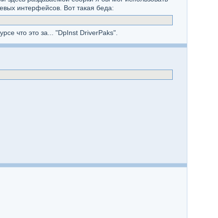
евых интерфейсов. Вот такая беда:
е что это за... "DpInst DriverPaks".