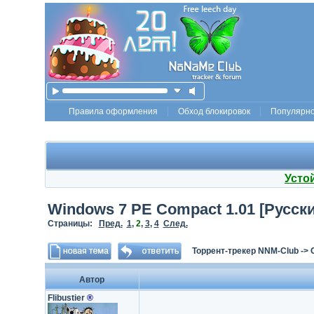
Правила оформления
Обход блокировок
Популярн
Усто
Windows 7 PE Compact 1.01 [Русск
Страницы:
Пред.
1
,
2
,
3
,
4
След.
Торрент-трекер NNM-Club
->
Автор
Flibustier
®