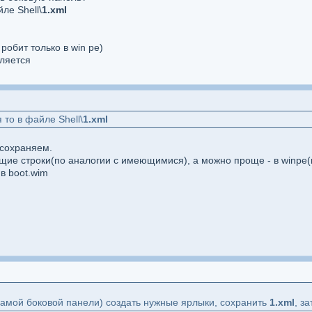
ле Shell\
1.xml
робит только в win pe)
вляется
 то в файле Shell\
1.xml
 сохраняем.
ие строки(по аналогии с имеющимися), а можно проще - в winpe(в
 в boot.wim
самой боковой панели) создать нужные ярлыки, сохранить
1.xml
, з