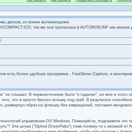
Как cкачать
·
Как раздать
·
Правильно оформить
·
Поднять 
квы дисков, со всеми вытекающими.
\COMPACT.ICO, так же она прописана в AUTORUN.INF как иконка ди
?
ов есть более удобная программа - FastStone Capture, и монтирова
" не слышал. В первоисточнике было "к гадалке", но мне и этого н
того, что я просто бросил исошку под граб. В результате отколбаси
, развернул образ на флешку без извращений, поставил вендового 
ехнологий управления OS Windows. Пожалуйста, подскажите что такое
уть"? Эта штука ("DpInst DriverPaks") тоже почему-то с иконкой от 
комплект необходимых мне драйверов, чтобы при запуске с флешк