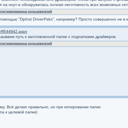
я на ноут-е обнаружилась полная неготовность всех возможных сет
регистрированных пользователей
омощью "DpInst DriverPaks", например? Просто совершенно не в курс
y/ff544842.aspx
казываем путь к заготовленной папке с подпапками драйверов.
регистрированных пользователей
му. Всё делаю правильно, но при копировании папки
па к целевой папке)