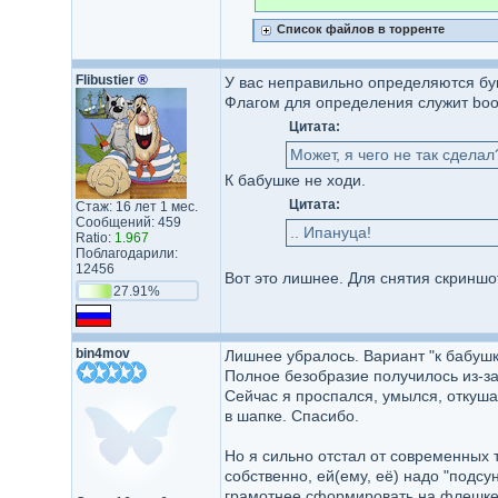
Список файлов в торренте
Flibustier
®
У вас неправильно определяются бу
Флагом для определения служит boot
Цитата:
Может, я чего не так сделал
К бабушке не ходи.
Цитата:
Стаж: 16 лет 1 мес.
Сообщений: 459
.. Ипануца!
Ratio:
1.967
Поблагодарили:
12456
Вот это лишнее. Для снятия скриншот
27.91%
bin4mov
Лишнее убралось. Вариант "к бабушке
Полное безобразие получилось из-за 
Сейчас я проспался, умылся, откушал
в шапке. Спасибо.
Но я сильно отстал от современных т
собственно, ей(ему, её) надо "подсун
грамотнее сформировать на флешке 