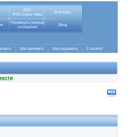
RSS
Мой Клуб
RSS новые темы
Проверить личные
ия
Вход
сообщения
 искать
Как скачивать
Как раздавать
Спасибо!
ности