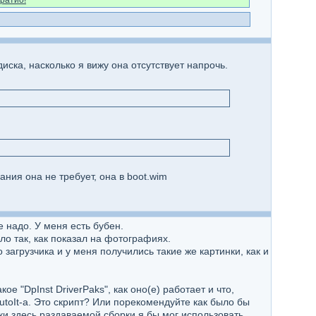
ратио!
ска, насколько я вижу она отсутствует напрочь.
ния она не требует, она в boot.wim
е надо. У меня есть бубен.
ло так, как показал на фотографиях.
загрузчика и у меня получились такие же картинки, как и
 "DpInst DriverPaks", как оно(е) работает и что,
AutoIt-a. Это скрипт? Или порекомендуйте как было бы
и здесь раздаваемой сборки я бы мог использовать