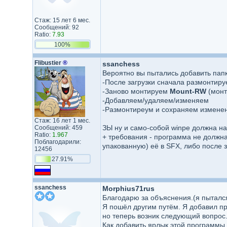
Стаж: 15 лет 6 мес.
Сообщений: 92
Ratio:
7.93
100%
Flibustier
®
ssanchess
Вероятно вы пытались добавить пап
-После загрузки сначала размонтир
-Заново монтируем
Mount-RW
(монт
-Добавляем/удаляем/изменяем
-Размонтиреум и сохраняем измене
Стаж: 16 лет 1 мес.
ЗЫ ну и само-собой winpe должна н
Сообщений: 459
Ratio:
1.967
+ требования - программа не долж
Поблагодарили:
упакованную) её в SFX, либо после
12456
27.91%
ssanchess
Morphius71rus
Благодарю за объяснения.(я пытался
Я пошёл другим путём. Я добавил пр
но теперь возник следующий вопрос
Как добавить ярлык этой программы