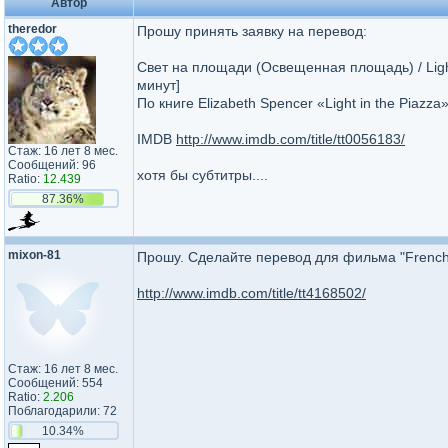
Автор
theredor
Прошу принять заявку на перевод:
Свет на площади (Освещенная площадь) / Light
минут]
По книге Elizabeth Spencer «Light in the Piazza»
IMDB
http://www.imdb.com/title/tt0056183/
Стаж: 16 лет 8 мес.
Сообщений: 96
хотя бы субтитры....
Ratio:
12.439
87.36%
mixon-81
Прошу. Сделайте перевод для фильма "French
http://www.imdb.com/title/tt4168502/
Стаж: 16 лет 8 мес.
Сообщений: 554
Ratio:
2.206
Поблагодарили: 72
10.34%