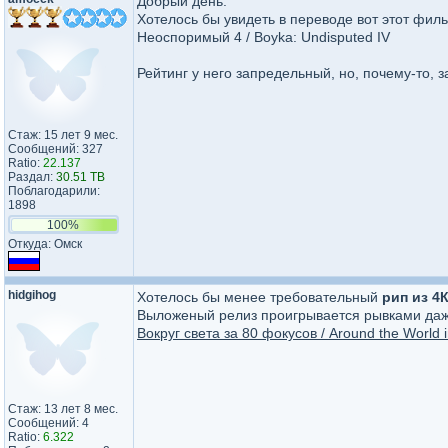
Добрый день.
Хотелось бы увидеть в переводе вот этот фил
Неоспоримый 4 / Boyka: Undisputed IV
Рейтинг у него запредельный, но, почему-то, 
Стаж: 15 лет 9 мес.
Сообщений: 327
Ratio:
22.137
Раздал:
30.51 TB
Поблагодарили:
1898
100%
Откуда: Омск
hidgihog
Хотелось бы менее требовательный
рип из 4
Выложеный релиз проигрывается рывками даж
Вокруг света за 80 фокусов / Around the World i
Стаж: 13 лет 8 мес.
Сообщений: 4
Ratio:
6.322