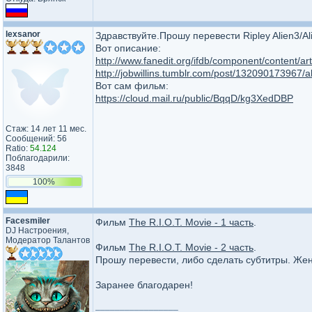
lexsanor
Здравствуйте.Прошу перевести Ripley Alien3/Al
Вот описание:
http://www.fanedit.org/ifdb/component/content/arti
http://jobwillins.tumblr.com/post/132090173967/a
Вот сам фильм:
https://cloud.mail.ru/public/BqqD/kg3XedDBP
Стаж: 14 лет 11 мес.
Сообщений: 56
Ratio:
54.124
Поблагодарили:
3848
100%
Facesmiler
Фильм
The R.I.O.T. Movie - 1 часть
.
DJ Настроения,
Модератор Талантов
Фильм
The R.I.O.T. Movie - 2 часть
.
Прошу перевести, либо сделать субтитры. Жена
Заранее благодарен!
_________________