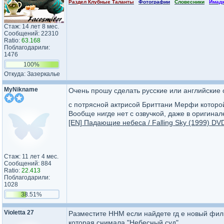
Раздел Клубные Таланты
Фотографии
Словесники
Имад
Стаж: 14 лет 8 мес.
Сообщений: 22310
Ratio:
63.168
Поблагодарили:
1476
100%
Откуда: Зазеркалье
MyNikname
Очень прошу сделать русские или английские с
с потрясной актрисой Бриттани Мерфи которой
Вообще нигде нет с озвучкой, даже в оригинале
[EN] Падающие небеса / Falling Sky (1999) DV
Стаж: 11 лет 4 мес.
Сообщений: 884
Ratio:
22.413
Поблагодарили:
1028
38.51%
Violetta 27
Разместите ННМ если найдете гд е новый филь
которая снимала "Небесный суд".