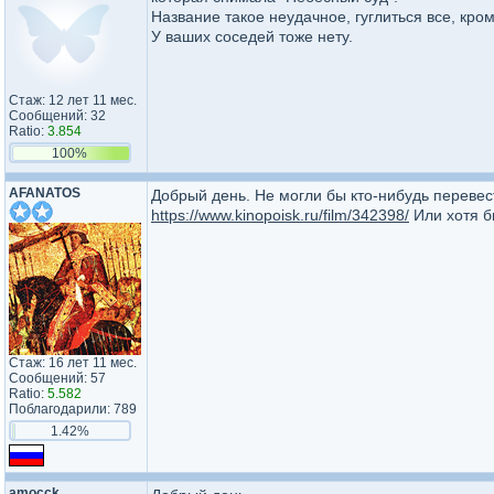
Название такое неудачное, гуглиться все, кро
У ваших соседей тоже нету.
Стаж: 12 лет 11 мес.
Сообщений: 32
Ratio:
3.854
100%
AFANATOS
Добрый день. Не могли бы кто-нибудь перевес
https://www.kinopoisk.ru/film/342398/
Или хотя б
Стаж: 16 лет 11 мес.
Сообщений: 57
Ratio:
5.582
Поблагодарили: 789
1.42%
amocck