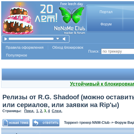
Портал
Форум
Правила оформления
Обход блокировок
Поиск :
Популярное
Устойчивый к блокировка
Релизы от R.G. Shadoof (можно остави
или сериалов, или заявки на Rip'ы)
Страницы:
Пред.
1
,
2
,
3
,
4
След.
Торрент-трекер NNM-Club
->
Форум Ви