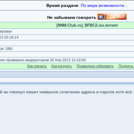
Время раздачи
:
По мере возможности...
Не забываем говорить
[NNM-Club.ru]_BFBC2.iso.torrent
ирован
3 20:18:14
)
ов:
188
)
е проверено модератором 28 Апр 2013 14:18:00
Как cкачать
·
Как раздать
·
Правильно оформить
·
Поднять 
ой ак глюкнул пишет неверное сочетание адреса и пароля хотя всё