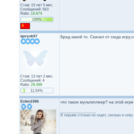
Стаж: 15 лет 5 мес.
Сообщений: 563
Ratio:
10.874
100%
igoryok97
Бред какой то. Скачал от сюда игру,
Стаж: 13 лет 2 мес.
Сообщений: 4
Ratio:
29.399
11.54%
Erden1996
что такое мультиплеер? на этой игр
_________________
В тюрьме столько не сидят, сколько я сижу 