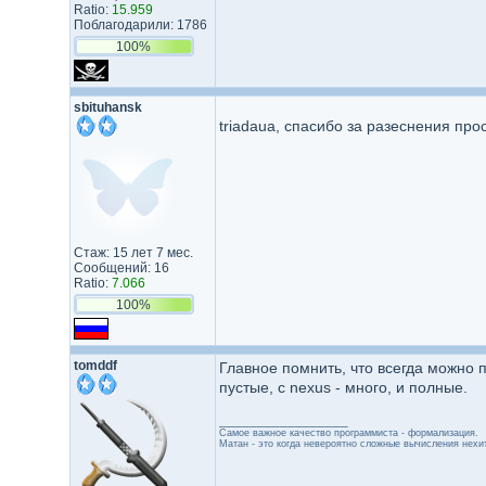
Ratio:
15.959
Поблагодарили: 1786
100%
sbituhansk
triadaua, спасибо за разеснения пр
Стаж: 15 лет 7 мес.
Сообщений: 16
Ratio:
7.066
100%
tomddf
Главное помнить, что всегда можно п
пустые, с nexus - много, и полные.
_________________
Самое важное качество программиста - формализация.
Матан - это когда невероятно сложные вычисления нехи