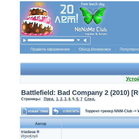
Правила оформления
Обход блокировок
Популярн
Усто
Battlefield: Bad Company 2 (2010) [R
Страницы:
Пред.
1
,
2
,
3
,
4
,
5
,
6
,
7
След.
Торрент-трекер NNM-Club
->
Автор
triadaua
®
ИгроКлуб