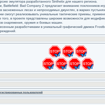
рсию эмулятора разработанного Sinthetix для нашего региона.
, Battlefield: Bad Company 2 предлагает вниманию поклонников и
 в заснеженных лесах и непроходимых джунглях, в жарких пустынях
оки смогут реализовывать уникальные тактические приемы, применя
 того, в проекте представлены широкие возможности для модифика
ов снаряжения, оружия и боевых машин.
есенным разработчиками в уникальный графический движок Frostbi
вреждений.
регистрированных пользователей