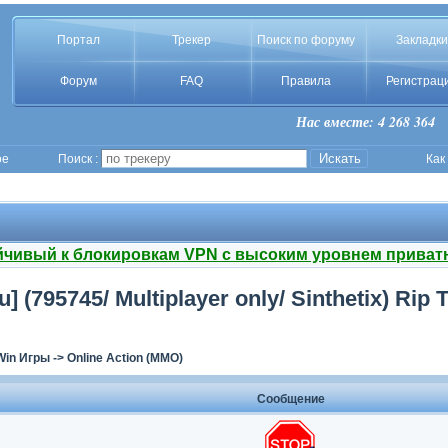
Портал
Трекер
Поиск по форуму
Закладки
Форум
FAQ
Правила
Регистрац
Нас вместе: 4 268 364
ое
Поиск :
Как
йчивый к блокировкам VPN с высоким уровнем приват
u] (795745/ Multiplayer only/ Sinthetix) Rip
Win Игры
->
Online Action (MMO)
Сообщение