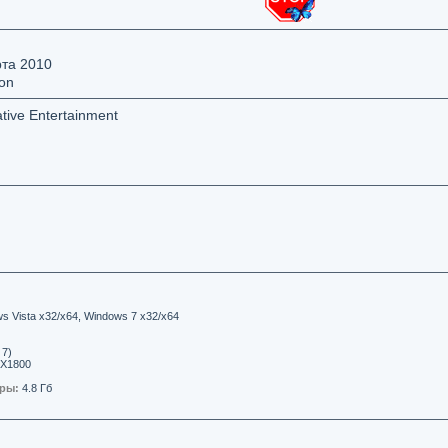
та 2010
son
ative Entertainment
 Vista x32/x64, Windows 7 x32/x64
 7)
 Х1800
гры:
4.8 Гб