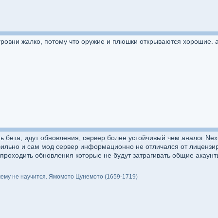
 уровни жалко, потому что оружие и плюшки открываются хорошие. а 
ть бета, идут обновления, сервер более устойчивый чем аналог Ne
авильно и сам мод сервер информационно не отличался от лицензи
 проходить обновления которые не будут затрагивать общие акаунт
му не научится. Ямомото Цунемото (1659-1719)