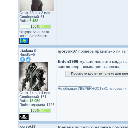
Стаж: 13 лет 2 мес.
Сообщений: 61
Ratio:
6.458
100%
Откуда: Азия,Каза​
хстан,Акт​юбинск.​
triadaua
®
igoryok97
проверь правильно ли ты у
ИгроКлуб
Erden1996
мультиплеер это когда ты
синглплеер - компания вырезана
Просмотр доступен только для за
_________________
Не обладая УВЕРЕННОСТЬЮ, человек ниче
Стаж: 14 лет 4 мес.
Сообщений: 161
Ratio:
15.959
Поблагодарили: 1786
100%
igoryok97
triadaua
попробую,надеюсь поможе