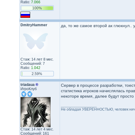
Ratio:
7.066
100%
DmitryHammer
да, то же самое второй ак глюкнул..
Стаж: 14 лет 8 мес.
Сообщений: 7
Ratio:
1.042
2.59%
triadaua
®
Сервер в процессе разработки, тоес
ИгроКлуб
статистика игроков начислялась пр
некоторе время, далее будут просто
_________________
Не обладая УВЕРЕННОСТЬЮ, человек ниче
Стаж: 14 лет 4 мес.
Сообщений: 161