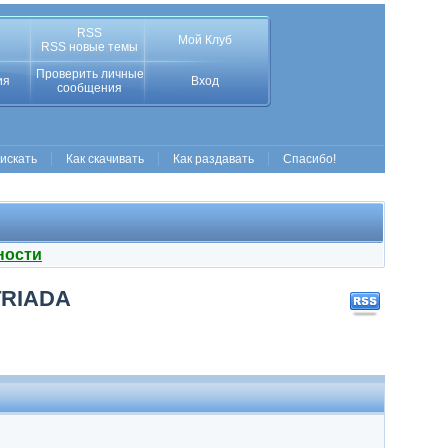
RSS
Мой Клуб
RSS новые темы
Проверить личные
ия
Вход
сообщения
 искать
Как скачивать
Как раздавать
Спасибо!
ности
 TRIADA