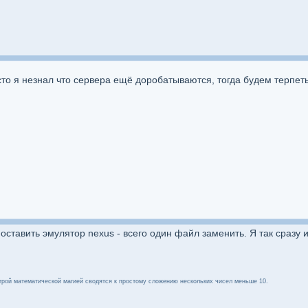
осто я незнал что сервера ещё доробатываются, тогда будем терпет
оставить эмулятор nexus - всего один файл заменить. Я так сразу 
трой математической магией сводятся к простому сложению нескольких чисел меньше 10.