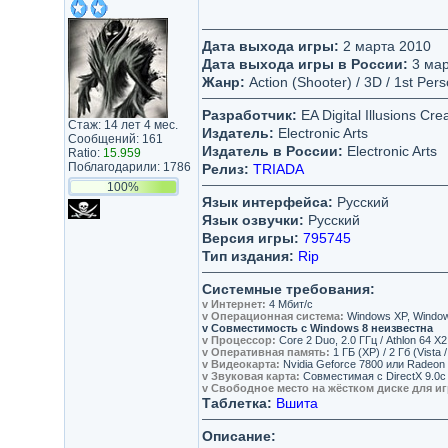
Дата выхода игры:
2 марта 2010
Дата выхода игры в России:
3 мар
Жанр:
Action (Shooter) / 3D / 1st Per
Разработчик:
EA Digital Illusions Cre
Стаж: 14 лет 4 мес.
Издатель:
Electronic Arts
Сообщений: 161
Издатель в России:
Electronic Arts
Ratio:
15.959
Поблагодарили: 1786
Релиз:
TRIADA
100%
Язык интерфейса:
Русский
Язык озвучки:
Русский
Версия игры:
795745
Тип издания:
Rip
Системные требования:
v Интернет:
4 Мбит/с
v Операционная система:
Windows XP, Windows
v Совместимость с Windows 8 неизвестна
v Процессор:
Core 2 Duo, 2.0 ГГц / Athlon 64 X2
v Оперативная память:
1 ГБ (XP) / 2 Гб (Vista /
v Видеокарта:
Nvidia Geforce 7800 или Radeon
v Звуковая карта:
Совместимая с DirectX 9.0c
v Свободное место на жёстком диске для и
Таблетка:
Вшита
Описание: