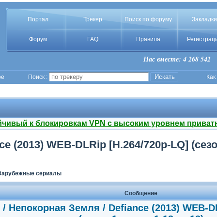
Портал
Трекер
Поиск по форуму
Закладки
Форум
FAQ
Правила
Регистрац
Нас вместе: 4 268 542
ое
Поиск :
Как
йчивый к блокировкам VPN с высоким уровнем приват
e (2013) WEB-DLRip [H.264/720p-LQ] (сезон
Зарубежные сериалы
Сообщение
/ Непокорная Земля / Defiance (2013) WEB-D