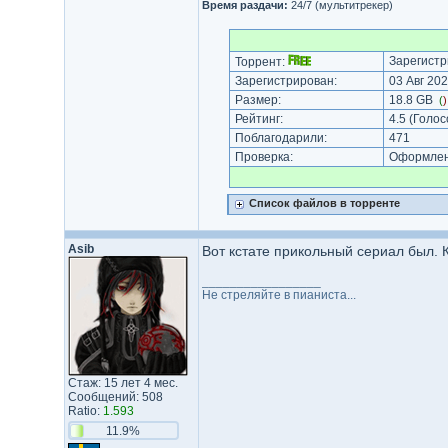
Время раздачи:
24/7 (мультитрекер)
Зарегистр
Торрент:
Зарегистрирован:
03 Авг 202
Размер:
18.8 GB
(
Рейтинг:
4.5
(Голос
Поблагодарили:
471
Проверка:
Оформлени
Список файлов в торренте
Asib
Вот кстате прикольный сериал был. К
_________________
Не стреляйте в пианиста...
Стаж: 15 лет 4 мес.
Сообщений: 508
Ratio:
1.593
11.9%