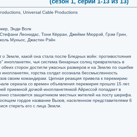
(сезон 1, серии 1-13 из 13)
oductions, Universal Cable Productions
кер, Энди Волк
 Стефани Леонидас, Тони Кёрран, Джейми Мюррэй, Грэм Грин,
коль Муньос, Джастин Рэйн
 о Земле, какой она стала после Бледных войн: противостояния
" инопланетян, чья система бинарных солнц превратилась в
 с обеих сторон достигли ужасных размеров и на Землю по ошибке
нопланетян, горстка солдат осознала бессмысленность
ызов своим командирам. Цепная реакция привела к перемирию
чале сериала со времен объявления перемирия прошло 15 лет.
ей приемной дочкой-инопланетянкой Айриссой попадает в
денно становится защитником местных жителей на посту шерифа.
 носящем гордое название Вызов, населенном представителями 6
ися стереть его с лица Земли.