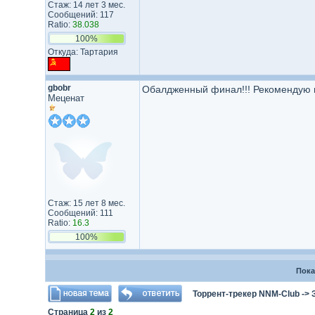
Стаж: 14 лет 3 мес.
Сообщений: 117
Ratio:
38.038
100%
Откуда: Тартария
gbobr
Обалдженный финал!!! Рекомендую в
Меценат
Стаж: 15 лет 8 мес.
Сообщений: 111
Ratio:
16.3
100%
Пока
Торрент-трекер NNM-Club
->
Страница
2
из
2