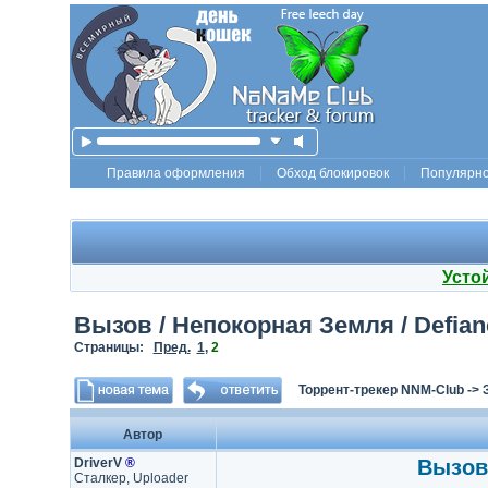
Правила оформления
Обход блокировок
Популярн
Усто
Вызов / Непокорная Земля / Defianc
Страницы:
Пред.
1
,
2
Торрент-трекер NNM-Club
->
Автор
DriverV
®
Вызов 
Сталкер, Uploader