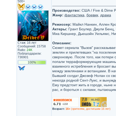
500+
Производство:
США / Five & Dime Pr
Жанр:
фантастика
,
боевик
,
драма
Режиссер:
Майкл Нанкин, Аллен Кро
Актеры:
Грант Боулер, Джули Бенц,
Миа Киршнер, Дьюшэйн Уильямс, Ни
Стаж: 16 лет
Описание:
Сообщений: 15758
Сюжет сериала "Вызов" рассказывает
Ratio:
24K
землян и прилетевших "на поселение
Поблагодарили:
сверхновую. После того, как потери
736901
попали терраформирующие машины и
100%
взаимного истребления и бросает в
между землянами и вотанцами. В на
Бывший солдат Джозеф Нолан со сво
некогда родной Сент-Луис, и вынуж
Ему предстоит жить в городе, ныне
рас, и бороться с силами, пытающим
7.0
46,943
/10
Возраст:
16+
(зрителям, достигшим 16 лет)