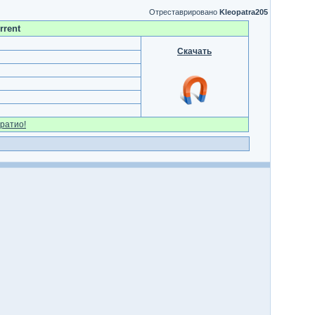
Отреставрировано
Kleopatra205
rrent
Скачать
ратио!