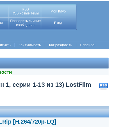
RSS
Мой Клуб
RSS новые темы
Проверить личные
ия
Вход
сообщения
 искать
Как скачивать
Как раздавать
Спасибо!
ности
 1, серии 1-13 из 13) LostFilm
LRip [H.264/720p-LQ]