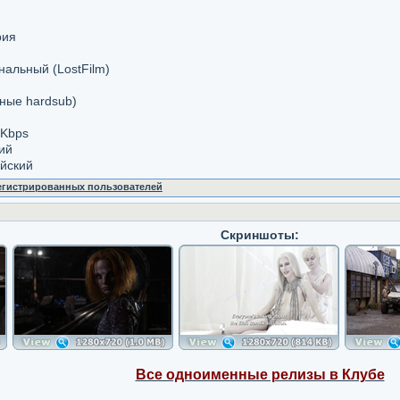
рия
альный (LostFilm)
ные hardsub)
 Kbps
ий
ийский
регистрированных пользователей
Скриншоты:
Все одноименные релизы в Клубе