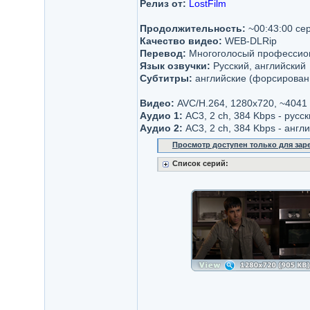
Релиз от:
LostFilm
Продолжительность:
~00:43:00 се
Качество видео:
WEB-DLRip
Перевод:
Многоголосый профессион
Язык озвучки:
Русский, английский
Субтитры:
английские (форсирован
Видео:
AVC/H.264, 1280x720, ~4041
Аудио 1:
AC3, 2 ch, 384 Kbps - русск
Аудио 2:
AC3, 2 ch, 384 Kbps - англ
Просмотр доступен только для за
Список серий: