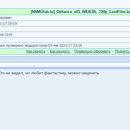
[NNMClub.to]_Defiance_s01_WEB-DL_720p_LostFilm.to
ирован
1 17:18:19
)
ов:
114
)
е проверено модератором 03 Авг 2021 17:22:16
Как cкачать
·
Как раздать
·
Правильно оформить
·
Поднять 
то не видел, но любит фантастику, можно заценить.