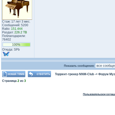
Стаж: 17 лет 3 мес.
Сообщений: 5200
Ratio:
151.444
Раздал:
226.2 TB
Поблагодарили:
76402
100%
Откуда: SPb
Показать сообщения:
Торрент-трекер NNM-Club
->
Форум Му
Страница
2
из
3
Пользовательское соглаш