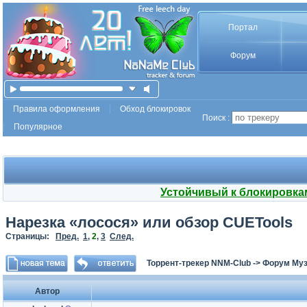
Портал
Форум
Правила оформления
Обход блокировок
Поиск :
Популярное
Устойчивый к блокировка
Нарезка «лосося» или обзор CUETools
Страницы:
Пред.
1
,
2
,
3
След.
Торрент-трекер NNM-Club
->
Форум Му
Автор