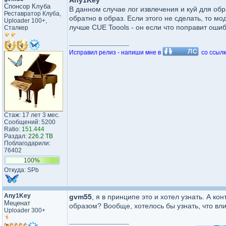
Any1Key
Спонсор Клуба
В данном случае лог извлечения и куй для о
Реставратор Клуба,
обратно в образ. Если этого не сделать, то м
Uploader 100+,
лучше CUE Toools - он если что поправит ошиб
Сталкер
_________________
Исправил релиз - напиши мне в
со ссылк
Стаж: 17 лет 3 мес.
Сообщений: 5200
Ratio:
151.444
Раздал:
226.2 TB
Поблагодарили:
76402
100%
Откуда: SPb
Any1Key
gvm55
, я в принципе это и хотел узнать. А к
Меценат
образом? Вообще, хотелось бы узнать, что вл
Uploader 300+
_________________