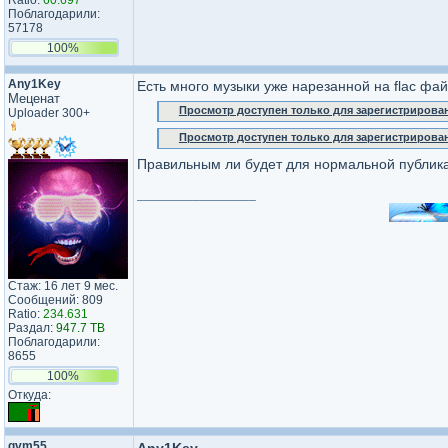
Ratio:
60.697
Поблагодарили:
57178
100%
Any1Key
Есть много музыки уже нарезанной на flac фа
Меценат
Просмотр доступен только для зарегистрирова
Uploader 300+
Просмотр доступен только для зарегистрирова
Правильным ли будет для нормальной публикац
_________________
Стаж: 16 лет 9 мес.
Сообщений: 809
Ratio:
234.631
Раздал:
947.7 TB
Поблагодарили:
8655
100%
Откуда: ­
gvm55