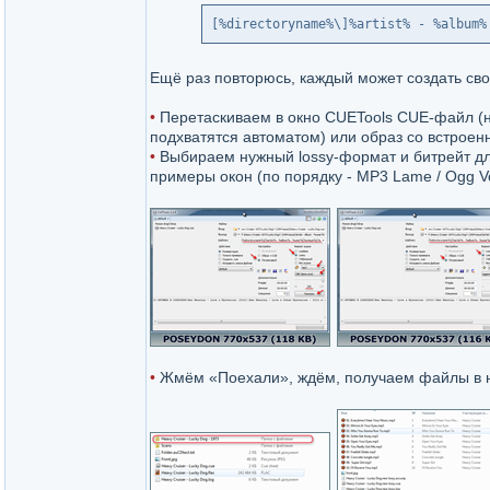
[%directoryname%\]%artist% - %album%
Ещё раз повторюсь, каждый может создать свой
•
Перетаскиваем в окно CUETools CUE-файл (н
подхватятся автоматом) или образ со встро
•
Выбираем нужный lossy-формат и битрейт для
примеры окон (по порядку - MP3 Lame / Ogg Vo
•
Жмём «Поехали», ждём, получаем файлы в н