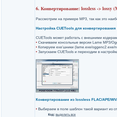
6. Конвертирование: lossless -> lossy
Рассмотрим на примере МР3, так как это наи
Настройка CUETools для конвертирования 
CUETools может работать с внешними кодерами,
•
Скачиваем консольные версии Lame MP3/Ogg
•
Копируем exe’шники (lame.exe/oggenc2.exe/n
•
Запускаем CUETools и переходим в настройк
Конвертирование из lossless FLAC/APE/WV/
•
Выбираем в поле шаблон такой вариант из спи
Код:
выделить все