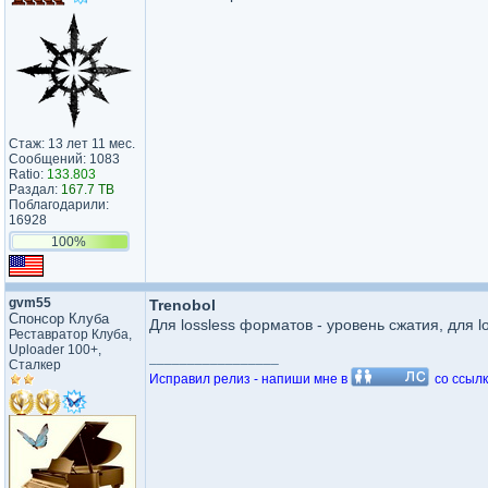
Стаж: 13 лет 11 мес.
Сообщений: 1083
Ratio:
133.803
Раздал:
167.7 TB
Поблагодарили:
16928
100%
gvm55
Trenobol
Спонсор Клуба
Для lossless форматов - уровень сжатия, для l
Реставратор Клуба,
Uploader 100+,
_________________
Сталкер
Исправил релиз - напиши мне в
со ссылк