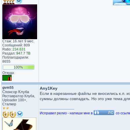
Стаж: 16 лет 9 мес.
Сообщений: 809
Ratio:
234.631
Раздал:
947.7 TB
Поблагодарили:
8655
100%
Откуда: ­
gvm55
Any1Key
Спонсор Клуба
Если в нарезанные файлы не вносились к.л. и
Реставратор Клуба,
суммы должны совпадать. Но это уже тема для
Uploader 100+,
Сталкер
_________________
Исправил релиз - напиши мне в
со ссылк