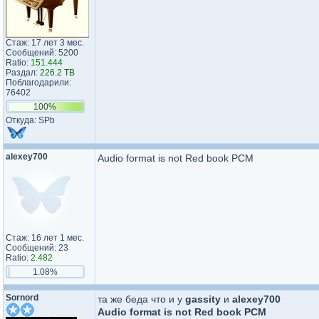
Стаж: 17 лет 3 мес.
Сообщений: 5200
Ratio:
151.444
Раздал:
226.2 TB
Поблагодарили:
76402
100%
Откуда: SPb
alexey700
Audio format is not Red book PCM
Стаж: 16 лет 1 мес.
Сообщений: 23
Ratio:
2.482
1.08%
Sornord
та же беда что и у
gassity
и
alexey700
Audio format is not Red book PCM