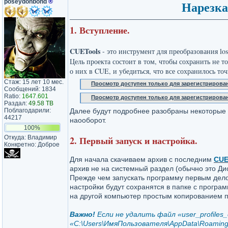
poseydonbond
®
Нарезка
1. Вступление.
CUETools
- это инструмент для преобразования los
Цель проекта состоит в том, чтобы сохранить не т
о них в CUE, и убедиться, что все сохранилось то
Стаж: 15 лет 10 мес.
Просмотр доступен только для зарегистрирова
Сообщений: 1834
Ratio:
1647.601
Просмотр доступен только для зарегистрирова
Раздал:
49.58 TB
Поблагодарили:
Далее будут подробнее разобраны некоторые 
44217
наооборот.
100%
Откуда: Владимир
2. Первый запуск и настройка.
Конкретно: Доброе
Для начала скачиваем архив с последним
CUE
архив не на системный раздел (обычно это Ди
Прежде чем запускать программу первым делом
настройки будут сохранятся в папке с програ
на другой компьютер простым копированием п
Важно!
Если не удалить файл «user_profiles
«C:\Users\ИмяПользователя\AppData\Roaming\