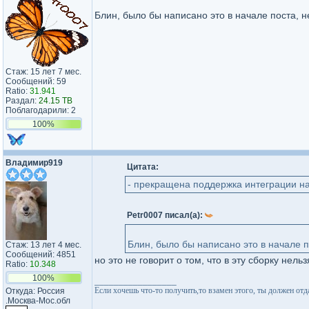
Блин, было бы написано это в начале поста, н
Стаж: 15 лет 7 мес.
Сообщений: 59
Ratio:
31.941
Раздал:
24.15 TB
Поблагодарили: 2
100%
Владимир919
Цитата:
- прекращена поддержка интеграции н
Petr0007 писал(а):
Блин, было бы написано это в начале п
Стаж: 13 лет 4 мес.
Сообщений: 4851
но это не говорит о том, что в эту сборку нел
Ratio:
10.348
100%
_________________
Если хочешь что-то получить,то взамен этого, ты должен отдат
Откуда: Россия
.Москва-Мос.обл