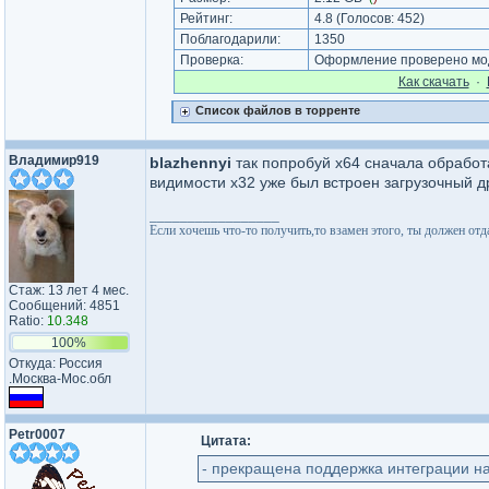
Рейтинг:
4.8
(Голосов:
452
)
Поблагодарили:
1350
Проверка:
Оформление проверено моде
Как cкачать
·
Список файлов в торренте
Владимир919
blazhennyi
так попробуй х64 сначала обработат
видимости х32 уже был встроен загрузочный д
_________________
Если хочешь что-то получить,то взамен этого, ты должен отдат
Стаж: 13 лет 4 мес.
Сообщений: 4851
Ratio:
10.348
100%
Откуда: Россия
.Москва-Мос.обл
Petr0007
Цитата:
- прекращена поддержка интеграции н