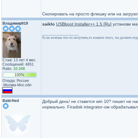
Скопировать на просто флешку или на загруз
Владимир919
saiklo
USBboot Installer++ 1.5 [Ru]
установи мар
_________________
Если хочешь что-то получить,то взамен этого, ты должен отдат
Стаж: 13 лет 4 мес.
Сообщений: 4851
Ratio:
10.348
100%
Откуда: Россия
.Москва-Мос.обл
Bald-Hed
Добрый день! не ставится win 10? пишет не на
нормально. Firadisk integrator-ом обрабатыва