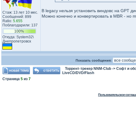
В legacy нельзя установить виндовс на GPT ди
Стаж: 13 лет 10 мес.
Можно конечно и конвертировать в MBR - но 
Сообщений: 899
Ratio:
5.655
Поблагодарили: 137
100%
Откуда: System32\​
Днепропет​ровск​
Показать сообщения:
Торрент-трекер NNM-Club
->
Софт и об
LiveCD/DVD/Flash
Страница
5
из
7
Пользовательское соглаш