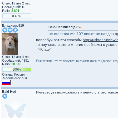
Стаж: 18 лет 2 мес.
Сообщений: 10
Ratio:
3.801
0.48%
Владимир919
Bald-Hed писал(а):
не ставится win 10? пишет не найден д
попробуй вот эти способы
http://usbtor.ru/vie
то научишь, в итоге многие проблемы с устано
=>Клац<=
Стаж: 13 лет 4 мес.
_________________
Сообщений: 4851
Если хочешь что-то получить,то взамен этого, ты должен отдат
Ratio:
10.348
100%
Откуда: Россия
.Москва-Мос.обл
Bald-Hed
Интересует возможность именно с этого конкре