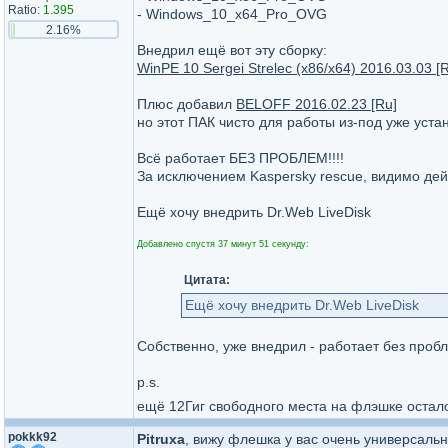
Ratio:
1.395
- Windows_10_x64_Pro_OVG
2.16%
Внедрил ещё вот эту сборку:
WinPE 10 Sergei Strelec (x86/x64) 2016.03.03 [
Плюс добавил
BELOFF 2016.02.23 [Ru]
но этот ПАК чисто для работы из-под уже уста
Всё работает БЕЗ ПРОБЛЕМ!!!!
За исключением Kaspersky rescue, видимо дей
Ещё хочу внедрить Dr.Web LiveDisk
Добавлено спустя 37 минут 51 секунду:
Цитата:
Ещё хочу внедрить Dr.Web LiveDisk
Собственно, уже внедрил - работает без проб
p.s.
ещё 12Гиг свободного места на флэшке остал
pokkk92
Pitruxa
, вижу флешка у вас очень универсаль