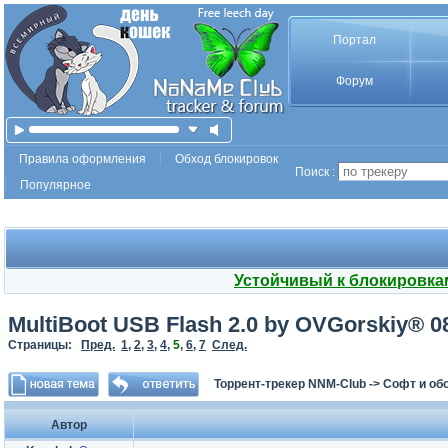
Портал
Форум
Правила оформления
Обход блокировок
Поиск :
Популярное
Устойчивый к блокировка
MultiBoot USB Flash 2.0 by OVGorskiy® 0
Страницы:
Пред.
1
,
2
,
3
,
4
,
5
,
6
,
7
След.
Торрент-трекер NNM-Club
->
Софт и об
Автор