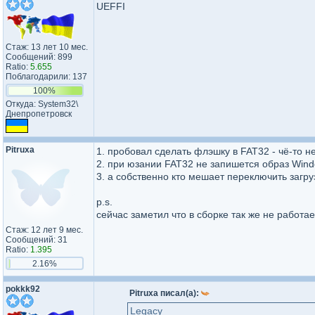
UEFFI
Стаж: 13 лет 10 мес.
Сообщений: 899
Ratio:
5.655
Поблагодарили: 137
100%
Откуда: System32\​
Днепропет​ровск​
Pitruxa
1. пробовал сделать флэшку в FAT32 - чё-то н
2. при юзании FAT32 не запишется образ Win
3. а собственно кто мешает переключить загр
p.s.
сейчас заметил что в сборке так же не работае
Стаж: 12 лет 9 мес.
Сообщений: 31
Ratio:
1.395
2.16%
pokkk92
Pitruxa писал(а):
Legacy