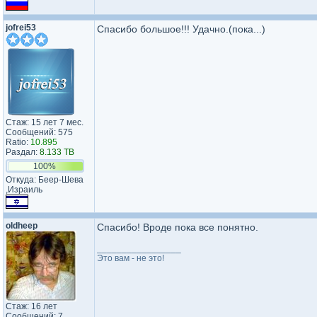
jofrei53
Спасибо большое!!! Удачно.(пока...)
Стаж: 15 лет 7 мес.
Сообщений: 575
Ratio:
10.895
Раздал:
8.133 TB
100%
Откуда: Беер-Шева​
,Израиль​
oldheep
Спасибо! Вроде пока все понятно.
_________________
Это вам - не это!
Стаж: 16 лет
Сообщений: 7