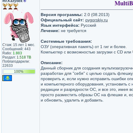
mr.Kazybek
®
MultiB
Версия программы:
2.0 (08.2013)
Официальный сайт:
ovgorskiy.ru
Язык интерфейса:
Русский
Лечение:
не требуется
Системные требования:
Стаж: 15 лет 1 мес.
ОЗУ (оперативная память) от 1 гиг и более.
Сообщений: 443
Компьютер с возможностью загрузки с CD или
Ratio:
1.883
Раздал:
1.518 TB
Поблагодарили:
Описание:
22633
Данный сборник для создания мультизагрузо
100%
разработан для "себя" с целью содать флешку
проверить и, если нужно исправить ошибки о
и компьютерного оборудования, установить с 
редакции и разрядности ОС, и все это, имея в
просто разместить образы ОС на флешке и, е
и обновить, удалить и добавить.