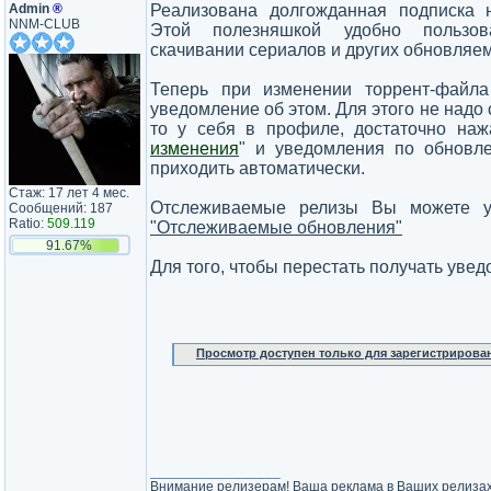
Admin
®
Реализована долгожданная подписка 
NNM-CLUB
Этой полезняшкой удобно пользов
скачивании сериалов и других обновляе
Теперь при изменении торрент-файла
уведомление об этом. Для этого не надо 
то у себя в профиле, достаточно наж
изменения
" и уведомления по обновле
приходить автоматически.
Стаж: 17 лет 4 мес.
Отслеживаемые релизы Вы можете у
Сообщений: 187
Ratio:
509.119
"Отслеживаемые обновления"
91.67%
Для того, чтобы перестать получать уве
Просмотр доступен только для зарегистрирова
_________________
Внимание релизерам! Ваша реклама в Ваших релиза