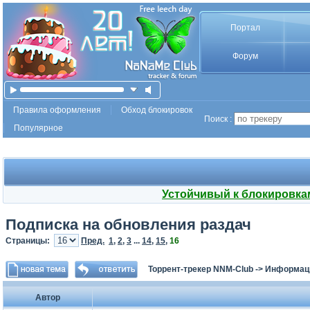
Портал
Форум
Правила оформления
Обход блокировок
Поиск :
Популярное
Устойчивый к блокировка
Подписка на обновления раздач
Страницы:
Пред.
1
,
2
,
3
...
14
,
15
,
16
Торрент-трекер NNM-Club
->
Информаци
Автор