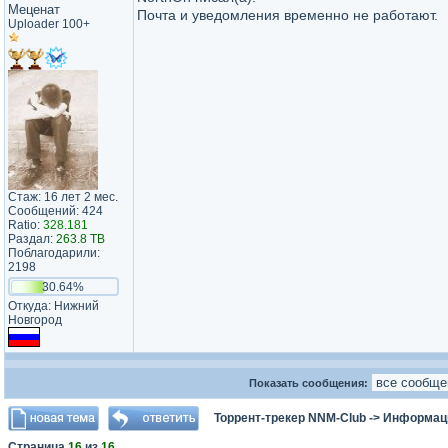
Меценат
Почта и уведомления временно не работают.
Uploader 100+
Стаж: 16 лет 2 мес.
Сообщений: 424
Ratio:
328.181
Раздал:
263.8 TB
Поблагодарили:
2198
30.64%
Откуда: Нижний
Новгород
Показать сообщения:
Торрент-трекер NNM-Club
->
Информаци
Страница
16
из
16