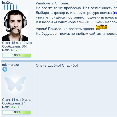
bra2xa
Windows 7 Chrome.
Но всё же та же проблема. Нет возможности п
Выбирать трекер или форум, ресурс поиска (
n
- иначе придётся постоянно подменять началь
А в целом «Полёт нормальный». Очень неплох
Удачи! Пожелания развить проект.
На будущее - поиск по любым сайтам и поиск
Стаж: 15 лет 10 мес.
Сообщений: 504
Ratio:
67.751
100%
edemorozw
Очень удобно! Спасибо!
Стаж: 14 лет 9 мес.
Сообщений: 27
Ratio:
3.237
100%