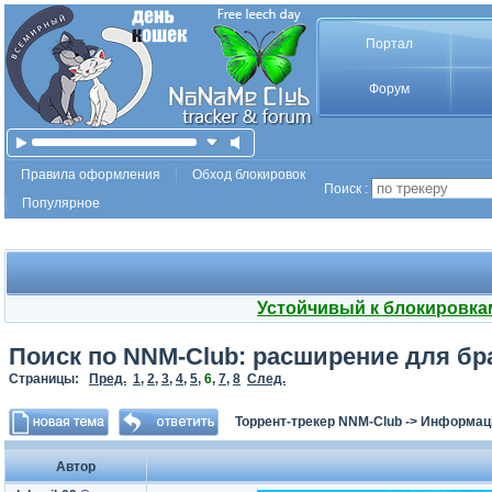
Портал
Форум
Правила оформления
Обход блокировок
Поиск :
Популярное
Устойчивый к блокировка
Поиск по NNM-Club: расширение для брау
Страницы:
Пред.
1
,
2
,
3
,
4
,
5
,
6
,
7
,
8
След.
Торрент-трекер NNM-Club
->
Информаци
Автор