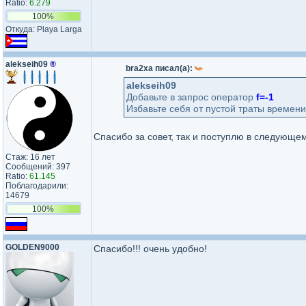
Ratio:
6.279
100%
Откуда: Playa Larga
alekseih09
®
bra2xa писал(а):
alekseih09
Добавьте в запрос оператор
f=-1
Избавьте себя от пустой траты времени
Спасибо за совет, так и поступлю в следующе
Стаж: 16 лет
Сообщений: 397
Ratio:
61.145
Поблагодарили:
14679
100%
GOLDEN9000
Спасибо!!! очень удобно!