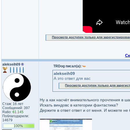
Просмотр доступен только для зарегистрирова
Ск
alekseih09
®
TRDog писал(а):
alekseih09
А это ответ для вас
Просмотр доступен только для зареги
Ну а как насчёт внимательного прочтения в ша
Стаж: 16 лет
Искать виндовс в категории фантастика?
Сообщений: 397
Держите в ответ ответ и от меня. И можете не 
Ratio:
61.145
Поблагодарили:
14679
100%