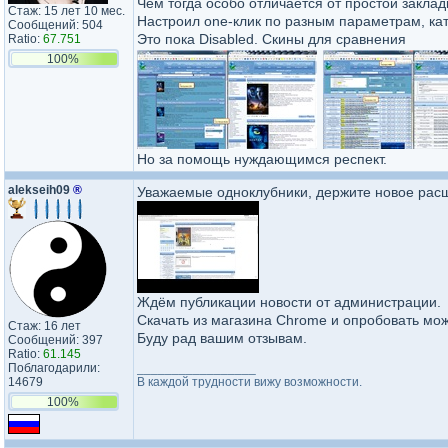
Чем тогда особо отличается от простой заклад
Стаж: 15 лет 10 мес.
Настроил one-клик по разным параметрам, ка
Сообщений: 504
Это пока Disabled. Скины для сравнения
Ratio:
67.751
100%
Но за помощь нуждающимся респект.
alekseih09
®
Уважаемые одноклубники, держите новое расш
Ждём публикации новости от администрации.
Скачать из магазина Chrome и опробовать мо
Стаж: 16 лет
Буду рад вашим отзывам.
Сообщений: 397
Ratio:
61.145
Поблагодарили:
_________________
14679
В каждой трудности вижу возможности.
100%