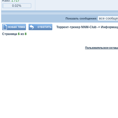
Ratio:
1.717
0.02%
Показать сообщения:
Торрент-трекер NNM-Club
->
Информаци
Страница
6
из
8
Пользовательское соглаш