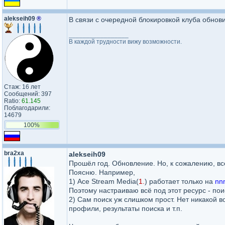
alekseih09
®
В связи с очередной блокировкой клуба обнов
_________________
В каждой трудности вижу возможности.
Стаж: 16 лет
Сообщений: 397
Ratio:
61.145
Поблагодарили:
14679
100%
bra2xa
alekseih09
Прошёл год. Обновление. Но, к сожалению, всё
Поясню. Например,
1) Ace Stream Media(
1.
) работает только на
nn
Поэтому настраиваю всё под этот ресурс - пои
2) Сам поиск уж слишком прост. Нет никакой 
профили, результаты поиска и т.п.