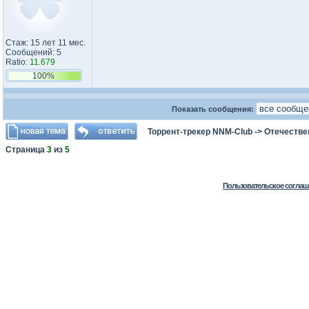
Стаж: 15 лет 11 мес.
Сообщений: 5
Ratio:
11.679
100%
Показать сообщения:
Торрент-трекер NNM-Club
->
Отечестве
Страница
3
из
5
Пользовательское соглаш