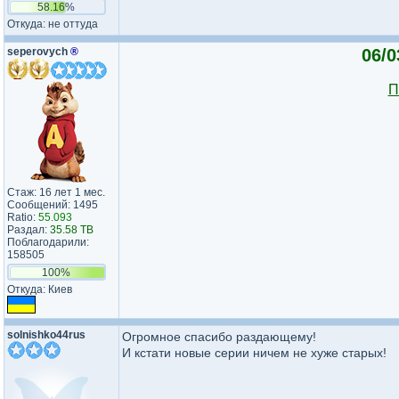
58.16%
Откуда: не оттуда
seperovych
®
06/0
П
Стаж: 16 лет 1 мес.
Сообщений: 1495
Ratio:
55.093
Раздал:
35.58 TB
Поблагодарили:
158505
100%
Откуда: Киев
solnishko44rus
Огромное спасибо раздающему!
И кстати новые серии ничем не хуже старых!