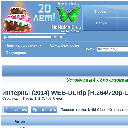
Портал
Форум
Правила оформления
Обход блокировок
Поиск :
Популярное
Устойчивый к блокировка
Интерны (2014) WEB-DLRip [H.264/720p-LQ
Страницы:
Пред.
1
,
2
,
3
,
4
,
5
След.
Торрент-трекер NNM-Club
->
Отечестве
Автор