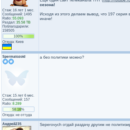
Еще один сайт телеканала ТНТ (
http://rutube.r
сезона!
Стаж: 16 лет 1 мес.
Исходя из этого делаем вывод, что 197 серия вы
Сообщений: 1495
Ratio:
55.093
иначе!
Раздал:
35.58 TB
Поблагодарили:
158505
100%
Откуда: Киев
Spermatozoid
а без политики можно?
Стаж: 15 лет 6 мес.
Сообщений: 157
Ratio:
8.289
58.16%
Откуда: не оттуда
Андрей235
Seperovych отдай раздачу другим не политиз