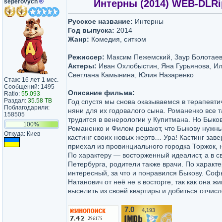
seperovych
®
Интерны (2014) WEB-DLRip 
Русское название:
Интерны
Год выпуска:
2014
Жанр:
Комедия, ситком
Режиссер:
Максим Пежемский, Заур Болотаев
Актеры:
Иван Охлобыстин, Яна Гурьянова, Ил
Светлана Камынина, Юлия Назаренко
Стаж: 16 лет 1 мес.
Сообщений: 1495
Описание фильма:
Ratio:
55.093
Раздал:
35.58 TB
Год спустя мы снова оказываемся в терапевти
Поблагодарили:
няни для их годовалого сына. Романенко все 
158505
трудится в венерологии у Купитмана. Но Быков
100%
Романенко и Филом решают, что Быкову нужны
Откуда: Киев
кастинг своих новых жертв… Ура! Кастинг зав
приехал из провинциального городка Торжок, 
По характеру — восторженный идеалист, а в 
Петербурга, родители также врачи. По характ
интересный, за что и понравился Быкову. Соф
Натанович от неё не в восторге, так как она ж
выселить из своей квартиры и добиться отчисл
7.0
4,193
/10