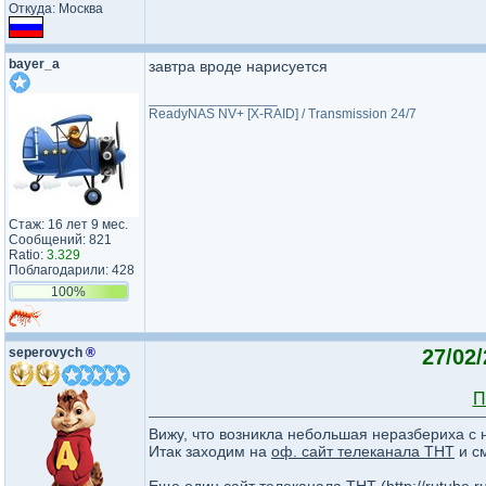
Откуда: Москва
bayer_a
завтра вроде нарисуется
_________________
ReadyNAS NV+ [X-RAID] / Transmission 24/7
Стаж: 16 лет 9 мес.
Сообщений: 821
Ratio:
3.329
Поблагодарили: 428
100%
seperovych
®
27/02
П
Вижу, что возникла небольшая неразбериха с
Итак заходим на
оф. сайт телеканала ТНТ
и с