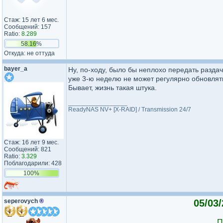
Стаж: 15 лет 6 мес.
Сообщений: 157
Ratio:
8.289
58.16%
Откуда: не оттуда
bayer_a
Ну, по-ходу, было бы неплохо передать разда
уже 3-ю неделю не может регулярно обновля
Бывает, жизнь такая штука.
_________________
ReadyNAS NV+ [X-RAID] / Transmission 24/7
Стаж: 16 лет 9 мес.
Сообщений: 821
Ratio:
3.329
Поблагодарили: 428
100%
seperovych
®
05/03
П