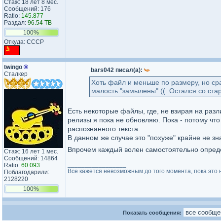
Стаж: 18 лет 8 мес.
Сообщений: 176
Ratio:
145.877
Раздал:
96.54 TB
100%
Откуда: CCCP
twingo
®
bars042 писал(а):
Сталкер
Хоть файл и меньше по размеру, но сра
малость "замылены" ((. Остался со ста
Есть некоторые файлы, где, не взирая на раз
релизы я пока не обновляю. Пока - потому что
распознанного текста.
В данном же случае это "похуже" крайне не зн
Впрочем каждый волен самостоятельно опреде
Стаж: 16 лет 1 мес.
Сообщений: 14864
_________________
Ratio:
60.093
Все кажется невозможным до того момента, пока это 
Поблагодарили:
2128220
100%
Показать сообщения: