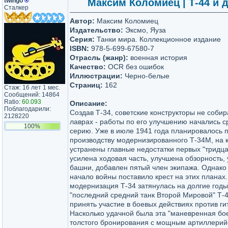
twingo
®
Максим Коломиец | Т-44 и д
Сталкер
Автор:
Максим Коломиец
Издательство:
Эксмо, Яуза
Серия:
Танки мира. Коллекционное издание
ISBN:
978-5-699-67580-7
Отрасль (жанр):
военная история
Качество:
OCR без ошибок
Иллюстрации:
Черно-белые
Страниц:
162
Стаж: 16 лет 1 мес.
Сообщений: 14864
Ratio:
60.093
Описание:
Поблагодарили:
Создав Т-34, советские конструкторы не собир
2128220
лаврах - работы по его улучшению начались ср
100%
серию. Уже в июле 1941 года планировалось п
производству модернизированного Т-34М, на 
устранены главные недостатки первых "тридцат
усилена ходовая часть, улучшена обзорность,
башни, добавлен пятый член экипажа. Однако
начало войны поставило крест на этих планах.
модернизация Т-34 затянулась на долгие год
"последний средний танк Второй Мировой" Т-4
принять участие в боевых действиях против г
Насколько удачной была эта "маневренная б
толстого бронирования с мощным артиллерий