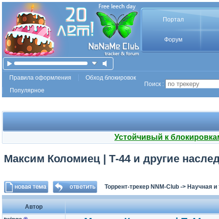
Портал
Форум
Правила оформления
Обход блокировок
Поиск :
Популярное
Устойчивый к блокировка
Максим Коломиец | Т-44 и другие насле
Торрент-трекер NNM-Club
->
Научная и
Автор