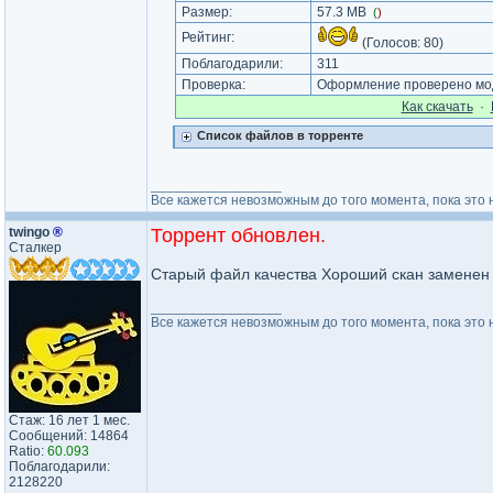
Размер:
57.3 MB
(
)
Рейтинг:
(Голосов:
80
)
Поблагодарили:
311
Проверка:
Оформление проверено мод
Как cкачать
·
Список файлов в торренте
_________________
Все кажется невозможным до того момента, пока это 
twingo
®
Торрент обновлен.
Сталкер
Старый файл качества Хороший скан заменен
_________________
Все кажется невозможным до того момента, пока это 
Стаж: 16 лет 1 мес.
Сообщений: 14864
Ratio:
60.093
Поблагодарили:
2128220