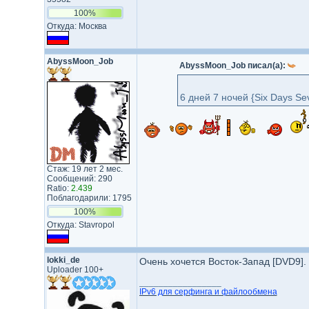
100%
Откуда: Москва
AbyssMoon_Job
AbyssMoon_Job писал(а):
6 дней 7 ночей {Six Days Se
Стаж: 19 лет 2 мес.
Сообщений: 290
Ratio:
2.439
Поблагодарили: 1795
100%
Откуда: Stavropol
lokki_de
Очень хочется Восток-Запад [DVD9].
Uploader 100+
_________________
IPv6 для серфинга и файлообмена