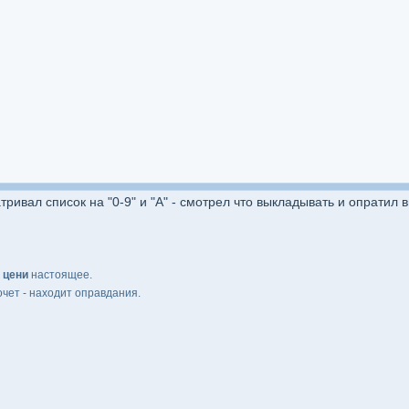
тривал список на "0-9" и "А" - смотрел что выкладывать и опратил 
,
цени
настоящее.
очет - находит оправдания.