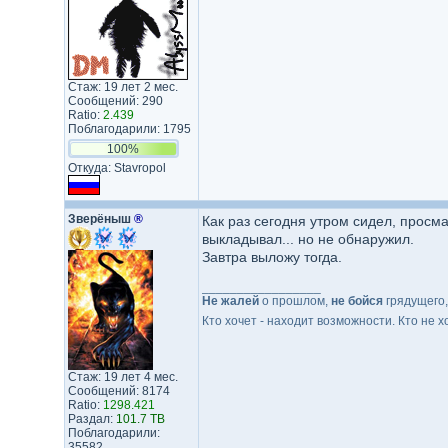
Стаж: 19 лет 2 мес.
Сообщений: 290
Ratio:
2.439
Поблагодарили: 1795
100%
Откуда: Stavropol
Зверёныш
®
Как раз сегодня утром сидел, просма
выкладывал... но не обнаружил.
Завтра выложу тогда.
_________________
Не жалей
о прошлом,
не бойся
грядущего
Кто хочет - находит возможности. Кто не х
Стаж: 19 лет 4 мес.
Сообщений: 8174
Ratio:
1298.421
Раздал:
101.7 TB
Поблагодарили:
35582