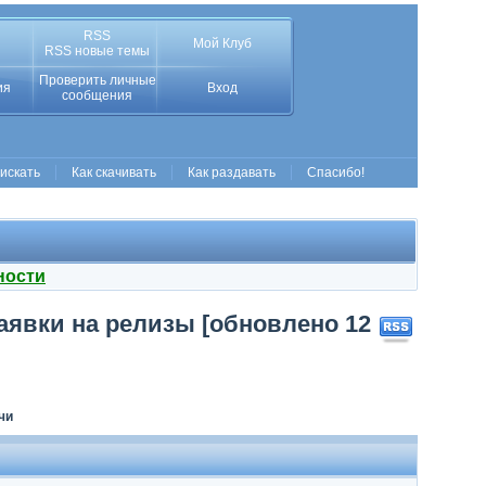
RSS
Мой Клуб
RSS новые темы
Проверить личные
ия
Вход
сообщения
 искать
Как скачивать
Как раздавать
Спасибо!
ности
явки на релизы [обновлено 12
чи