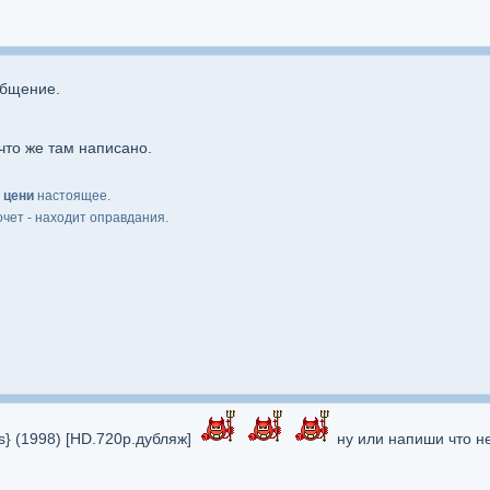
общение.
что же там написано.
,
цени
настоящее.
очет - находит оправдания.
ts} (1998) [HD.720p.дубляж]
ну или напиши что н