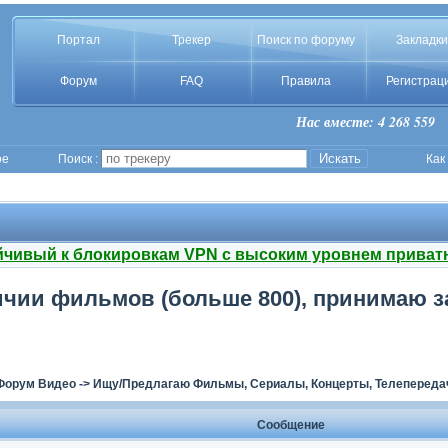
Портал
Трекер
Поиск по форуму
Закладки
Форум
FAQ
Правила
Регистрац
Нас вместе: 4 268 559
ое
Поиск :
Как
йчивый к блокировкам VPN с высоким уровнем приват
чии фильмов (больше 800), принимаю за
Форум Видео
->
Ищу/Предлагаю Фильмы, Сериалы, Концерты, Телепереда
Сообщение