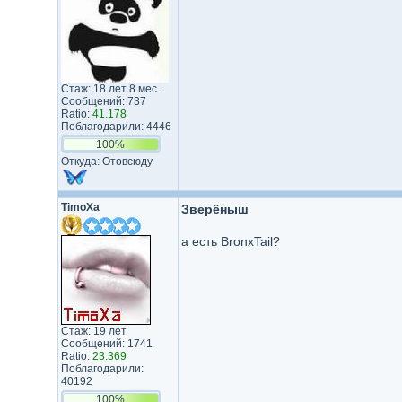
Стаж: 18 лет 8 мес.
Сообщений: 737
Ratio:
41.178
Поблагодарили: 4446
100%
Откуда: Отовсюду
TimoXa
Зверёныш
а есть BronxTail?
Стаж: 19 лет
Сообщений: 1741
Ratio:
23.369
Поблагодарили:
40192
100%