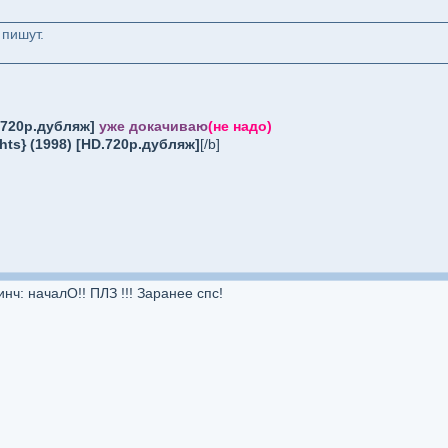
 пишут.
D.720p.дубляж]
уже докачиваю
(не надо)
hts} (1998) [HD.720p.дубляж]
[/b]
нч: началО!! ПЛЗ !!! Заранее спс!