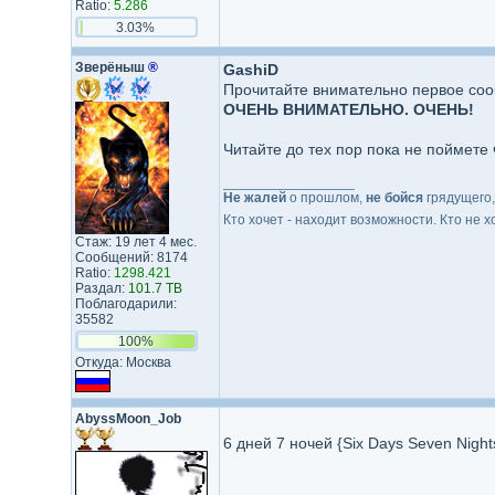
Ratio:
5.286
3.03%
Зверёныш
®
GashiD
Прочитайте внимательно первое со
ОЧЕНЬ ВНИМАТЕЛЬНО. ОЧЕНЬ!
Читайте до тех пор пока не поймете 
_________________
Не жалей
о прошлом,
не бойся
грядущего
Кто хочет - находит возможности. Кто не х
Стаж: 19 лет 4 мес.
Сообщений: 8174
Ratio:
1298.421
Раздал:
101.7 TB
Поблагодарили:
35582
100%
Откуда: Москва
AbyssMoon_Job
6 дней 7 ночей {Six Days Seven Nigh