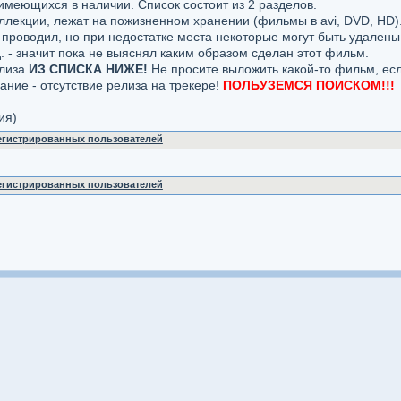
меющихся в наличии. Список состоит из 2 разделов.
лекции, лежат на пожизненном хранении (фильмы в avi, DVD, HD)
 проводил, но при недостатке места некоторые могут быть удалены.
д. - значит пока не выяснял каким образом сделан этот фильм.
елиза
ИЗ СПИСКА НИЖЕ!
Не просите выложить какой-то фильм, если
ание - отсутствие релиза на трекере!
ПОЛЬУЗЕМСЯ ПОИСКОМ!!!
ия)
регистрированных пользователей
регистрированных пользователей