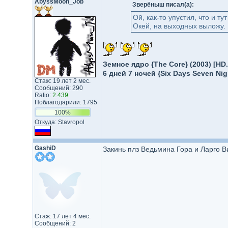
AbyssMoon_Job
Зверёныш писал(а):
Ой, как-то упустил, что и тут
Окей, на выходных выложу.
Земное ядро {The Core} (2003) [H
6 дней 7 ночей {Six Days Seven Nig
Стаж: 19 лет 2 мес.
Сообщений: 290
Ratio:
2.439
Поблагодарили: 1795
100%
Откуда: Stavropol
GashiD
Закинь плз Ведьмина Гора и Ларго Ви
Стаж: 17 лет 4 мес.
Сообщений: 2