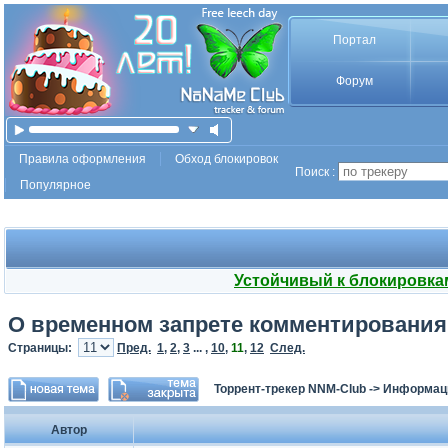
Портал
Форум
Правила оформления
Обход блокировок
Поиск :
Популярное
Устойчивый к блокировка
О временном запрете комментирования
Страницы:
Пред.
1
,
2
,
3
... ,
10
,
11
,
12
След.
Торрент-трекер NNM-Club
->
Информаци
Автор