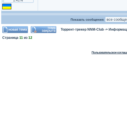
1.41%
Показать сообщения:
Торрент-трекер NNM-Club
->
Информаци
Страница
11
из
12
Пользовательское соглаш