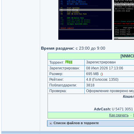
Время раздачи:
с 23:00 до 9:00
[NNMClu
Зарегистрирован
Торрент:
Зарегистрирован:
08 Июл 2026 17:13:06
Размер:
695 MB
(
)
Рейтинг:
4.8
(Голосов:
1350
)
Поблагодарили:
3818
Проверка:
Оформление проверено мод
Кошел
AdvCash:
U 5471 3051 0
Как cкачать
·
Список файлов в торренте