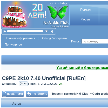
Портал
Форум
Правила оформления
Обход блокировок
Поиск :
Популярное
Устойчивый к блокировка
C9PE 2k10 7.40 Unofficial [Ru/En]
Страницы:
Пред.
1
,
2
,
3
...
22
,
23
,
24
Торрент-трекер NNM-Club
->
Софт и об
Автор