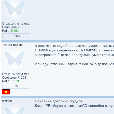
Стаж: 14 лет 1 мес.
Сообщений: 50
Ratio:
5.961
3.76%
ToNio-LunaTik
а есть что-то подобное Live что умеет ставит
HD4850 и до современных RTX4090) и гонять е
superposition ? те что попадались умеют тольк
Или единственный вариант WinToGo делать с
Стаж: 16 лет 4 мес.
Сообщений: 168
Ratio:
1.319
0%
wardar
Описание довольно скудное.
Какая PE-сборка в этом LiveCD способна запу