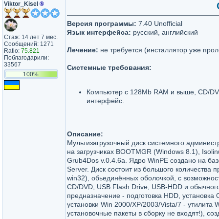
Viktor_Kisel
®
Версия программы:
7.40 Unofficial
Язык интерфейса:
русский, английский
Стаж: 14 лет 7 мес.
Сообщений: 1271
Лечение:
не требуется (инсталлятор уже прол
Ratio:
75.821
Поблагодарили:
33567
Системные требования:
100%
Компьютер с 128Mb RAM и выше, CD/DV
интерфейс.
Описание:
Мультизагрузочный диск системного админист
на загрузчиках BOOTMGR (Windows 8.1), Isolinu
Grub4Dos v.0.4.6а. Ядро WinPE создано на ба
Server. Диск состоит из большого количества 
win32), обьединённых оболочкой, с возмoжност
CD/DVD, USB Flash Drive, USB-HDD и обычног
предназначение - подготовка HDD, установка 
установки Win 2000/XP/2003/Vista/7 - утилита 
установочные пакеты в сборку не входят!), соз