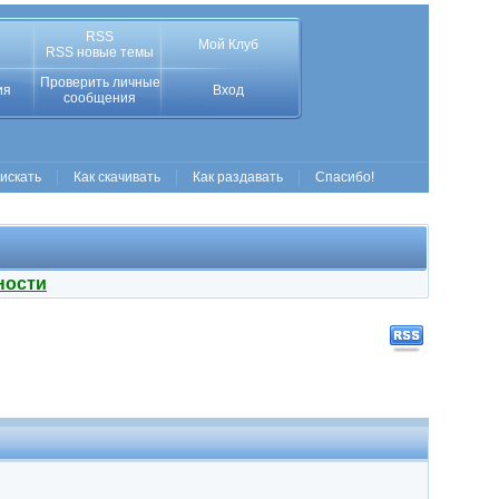
RSS
Мой Клуб
RSS новые темы
Проверить личные
ия
Вход
сообщения
 искать
Как скачивать
Как раздавать
Спасибо!
ности