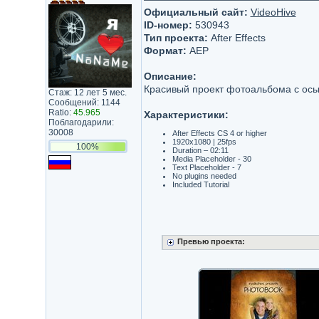
Официальный сайт:
VideoHive
ID-номер:
530943
Тип проекта:
After Effects
Формат:
AEP
Описание:
Красивый проект фотоальбома с ос
Стаж: 12 лет 5 мес.
Сообщений: 1144
Ratio:
45.965
Характеристики:
Поблагодарили:
30008
After Effects CS 4 or higher
1920x1080 | 25fps
100%
Duration – 02:11
Media Placeholder - 30
Text Placeholder - 7
No plugins needed
Included Tutorial
Превью проекта: