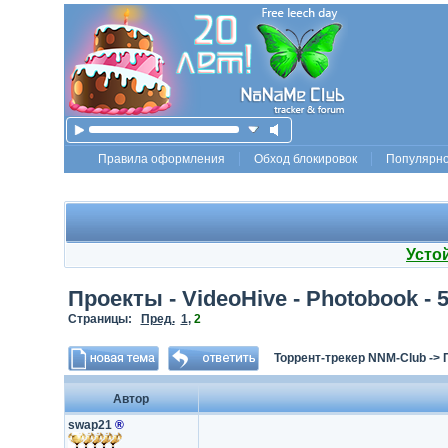
Правила оформления
Обход блокировок
Популярн
Усто
Проекты - VideoHive - Photobook - 
Страницы:
Пред.
1
,
2
Торрент-трекер NNM-Club
->
Автор
swap21
®