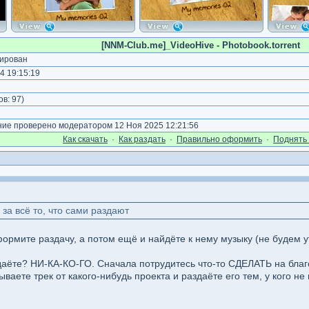
[NNM-Club.me]_VideoHive - Photobook.torrent
ирован
4 19:15:19
ов:
97
)
е проверено модератором 12 Ноя 2025 12:21:56
Как cкачать
·
Как раздать
·
Правильно оформить
·
Поднять 
а всё то, что сами раздают
рмите раздачу, а потом ещё и найдёте к нему музыку (не будем уто
даёте? НИ-КА-КО-ГО. Сначала потрудитесь что-то СДЕЛАТЬ на благо
аете трек от какого-нибудь проекта и раздаёте его тем, у кого не 