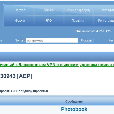
Портал
Трекер
Поиск по форуму
Закладки
Форум
FAQ
Правила
Регистрац
Нас вместе: 4 268 325
ое
Поиск :
Как
йчивый к блокировкам VPN с высоким уровнем приват
530943 [AEP]
Проекты
->
Слайдшоу (проекты)
Сообщение
Photobook