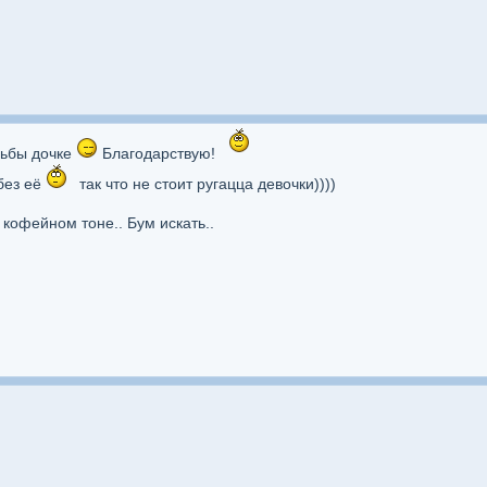
дьбы дочке
Благодарствую!
без её
так что не стоит ругацца девочки))))
в кофейном тоне.. Бум искать..