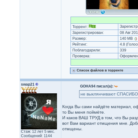
Зарегистр
Торрент:
Зарегистрирован:
08 Авг 201
Размер:
140 MB
(
)
Рейтинг:
4.8
(Голос
Поблагодарили:
339
Проверка:
Оформлени
Список файлов в торренте
swap21
®
GOHA94 писал(а):
не выклянчивают СПАСИБО з
Когда Вы сами найдёте материал, офо
то Вы меня поймёте.
И каков ВАШ ТРУД в том, что Вы раз
вот Вам вариант отмщения мне. Добыв
отмщены.
Стаж: 12 лет 5 мес.
Сообщений: 1144