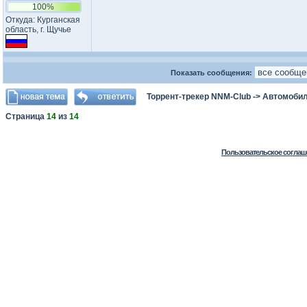
100%
Откуда: Курганская
область, г. Щучье
Показать сообщения:
Торрент-трекер NNM-Club
->
Автомоби
Страница
14
из
14
Пользовательское соглаш