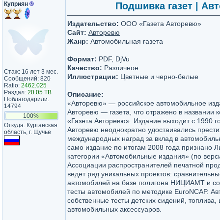
Куприян
®
Подшивка газет | Авт
Издательство:
ООО «Газета Авторевю»
Сайт:
Авторевю
Жанр:
Автомобильная газета
Формат:
PDF, DjVu
Качество:
Различное
Стаж: 16 лет 3 мес.
Иллюстрации:
Цветные и черно-белые
Сообщений: 820
Ratio:
2462.025
Раздал:
20.05 TB
Описание:
Поблагодарили:
«Авторевю» — российское автомобильное из
14794
Авторевю — газета, что отражено в названии
100%
«Газета Авторевю». Издание выходит с 1990 
Откуда: Курганская
Авторевю неоднократно удостаивались прести
область, г. Щучье
международных наград за вклад в автомобиль
само издание по итогам 2008 года признано 
категории «Автомобильные издания» (по вер
Ассоциации распространителей печатной прод
ведет ряд уникальных проектов: сравнительны
автомобилей на базе полигона НИЦИАМТ и со
тесты автомобилей по методике EuroNCAP. Ав
собственные тесты детских сидений, топлива,
автомобильных аксессуаров.