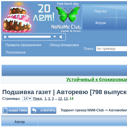
Портал
Форум
Правила оформления
Обход блокировок
Поиск :
Популярное
Устойчивый к блокировка
Подшивка газет | Авторевю [798 выпуско
Страницы:
Пред.
1
,
2
,
3
...
12
,
13
,
14
Торрент-трекер NNM-Club
->
Автомоби
Автор